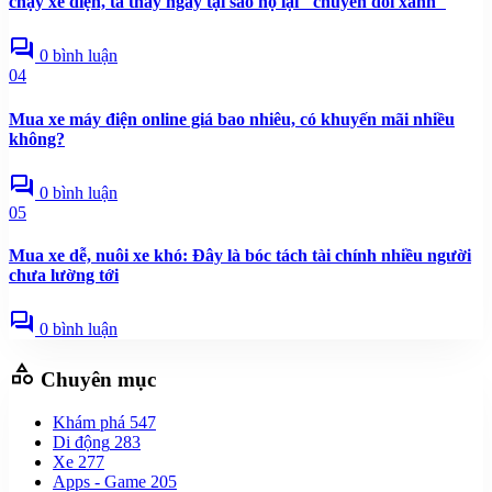
chạy xe điện, ta thấy ngay tại sao họ lại "chuyển đổi xanh"
forum
0 bình luận
04
Mua xe máy điện online giá bao nhiêu, có khuyến mãi nhiều
không?
forum
0 bình luận
05
Mua xe dễ, nuôi xe khó: Đây là bóc tách tài chính nhiều người
chưa lường tới
forum
0 bình luận
category
Chuyên mục
Khám phá
547
Di động
283
Xe
277
Apps - Game
205