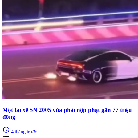
Một tài xế SN 2005 vừa phải nộp phạt gần 77 triệu
đồng
schedule
4 tháng trước