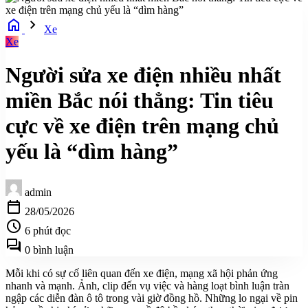
home
chevron_right
Xe
Xe
Người sửa xe điện nhiều nhất
miền Bắc nói thẳng: Tin tiêu
cực về xe điện trên mạng chủ
yếu là “dìm hàng”
admin
calendar_today
28/05/2026
schedule
6 phút đọc
forum
0 bình luận
Mỗi khi có sự cố liên quan đến xe điện, mạng xã hội phản ứng
nhanh và mạnh. Ảnh, clip đến vụ việc và hàng loạt bình luận tràn
ngập các diễn đàn ô tô trong vài giờ đồng hồ. Những lo ngại về pin