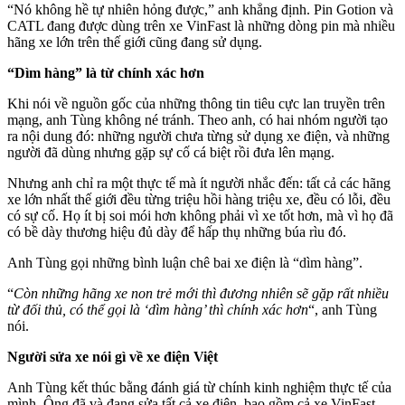
“Nó không hề tự nhiên hỏng được,” anh khẳng định. Pin Gotion và
CATL đang được dùng trên xe VinFast là những dòng pin mà nhiều
hãng xe lớn trên thế giới cũng đang sử dụng.
“Dìm hàng” là từ chính xác hơn
Khi nói về nguồn gốc của những thông tin tiêu cực lan truyền trên
mạng, anh Tùng không né tránh. Theo anh, có hai nhóm người tạo
ra nội dung đó: những người chưa từng sử dụng xe điện, và những
người đã dùng nhưng gặp sự cố cá biệt rồi đưa lên mạng.
Nhưng anh chỉ ra một thực tế mà ít người nhắc đến: tất cả các hãng
xe lớn nhất thế giới đều từng triệu hồi hàng triệu xe, đều có lỗi, đều
có sự cố. Họ ít bị soi mói hơn không phải vì xe tốt hơn, mà vì họ đã
có bề dày thương hiệu đủ dày để hấp thụ những búa rìu đó.
Anh Tùng gọi những bình luận chê bai xe điện là “dìm hàng”.
“
Còn những hãng xe non trẻ mới thì đương nhiên sẽ gặp rất nhiều
từ đối thủ, có thể gọi là ‘dìm hàng’ thì chính xác hơn
“, anh Tùng
nói.
Người sửa xe nói gì về xe điện Việt
Anh Tùng kết thúc bằng đánh giá từ chính kinh nghiệm thực tế của
mình. Ông đã và đang sửa tất cả xe điện, bao gồm cả xe VinFast.