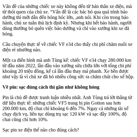
Vấn đề của những chiếc xe này không đến từ bản thân xe điện, mà
từ thói quen của chủ xe. “Vấn đề là các bác bỏ qua quá trình bảo
dưỡng thì mới dẫn đến hỏng hóc lớn, ,anh nói. Khi còn trong bảo
hành, chủ xe tuân thủ lịch định kỳ. Nhưng khi hết bảo hành, người
dùng thường bỏ quên việc bảo dưỡng và chỉ vào xưởng khi xe đã
hỏng.
Câu chuyện thực tế về chiếc VF e34 cho thấy chi phí chăm nuôi xe
điện rẻ nhường nào.
Một ca điển hình mà anh Tùng kể: chiếc VF e34 chạy 280.000 km
từ đầu năm 2022, lần đầu vào xưởng sửa chữa lớn với tổng chi phí
khoảng 20 triệu đồng, kể cả lần đầu thay má phanh. Xe bền được
như vậy là vì chủ xe đã bỏ nhiều công sức ra chăm chút cho xế hộp.
Về pin: sạc đúng cách thì gần như không hỏng
Pin là chủ đề được tranh luận nhiều nhất. Anh Tùng trả lời thẳng từ
dữ liệu thực tế: những chiếc VF5 trang bị pin Gotion sau hơn
200.000 km, độ chai chỉ khoảng 6 đến 7%. Ngay cả những tài xế
chạy dịch vụ, liên tục dùng trụ sạc 120 kW và sạc đầy 100%, độ
chai cũng chỉ hơn 10%.
Sạc pin xe điện thế nào cho đúng cách?