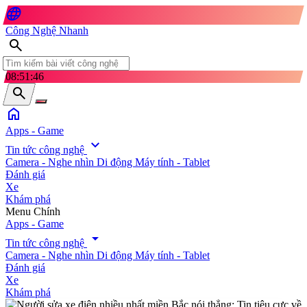
language
Công Nghệ Nhanh
search
08:51:47
search
home
Apps - Game
expand_more
Tin tức công nghệ
Camera - Nghe nhìn
Di động
Máy tính - Tablet
Đánh giá
Xe
Khám phá
search
Menu Chính
Apps - Game
arrow_drop_down
Tin tức công nghệ
Camera - Nghe nhìn
Di động
Máy tính - Tablet
Đánh giá
Xe
Khám phá