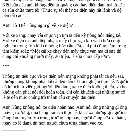
Kết luận của anh không đến từ quảng cáo hay diễn đàn, mà từ các
ca sửa chữa thực tế: “Thực sự tôi thấy xe điện này rất lành và độ
bền rất cao”.
Anh Tô Thế Tùng nghĩ gì về xe điện?
Với xe xăng, chạy vài chục vạn km là đến kỳ hỏng hóc đáng kể.
Với xe điện mà anh tiếp nhận, mấy chục vạn km vẫn chưa có gì
nghiêm trọng. Và khi có hỏng hóc cần sửa, chi phí cũng nằm trong
tầm kiểm soát: “Một cái xe chạy đến mấy chục vạn mà đi sửa thì
cũng chỉ khoảng mười mấy, 20 triệu, là sửa chữa cấp lớn”.
***
Thông tin tiêu cực về xe điện trên mạng không phải tất cả đều sai,
nhưng cũng không phải tất cả đều đến từ trải nghiệm thực tế. Người
có lợi ích từ việc giữ người tiêu dùng xa xe điện không thiếu, và họ
không cần phải nói dối hoàn toàn, chỉ cần khuếch đại những sự cố
lẻ tẻ đến mức chúng trở thành câu chuyện đại diện.
Anh Tùng không nói xe điện hoàn hảo. Anh nói rằng những gì ông
thấy tại xưởng, qua hàng trăm ca thực tế, khác xa những gì người ta
đang lan truyền. Và trong trường hợp này, người đang sửa xe hàng
ngày có lẽ đáng tin hơn người chưa từng chạm vào xe.