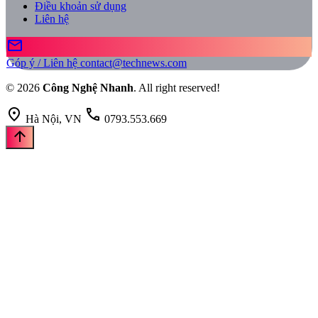
Điều khoản sử dụng
Liên hệ
mail
Góp ý / Liên hệ
contact@technews.com
© 2026
Công Nghệ Nhanh
. All right reserved!
location_on
call
Hà Nội, VN
0793.553.669
arrow_upward