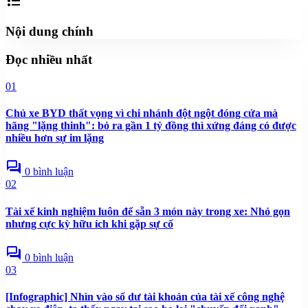
format_list_bulleted
Nội dung chính
Đọc nhiều nhất
01
Chủ xe BYD thất vọng vì chi nhánh đột ngột đóng cửa mà
hãng "lặng thinh": bỏ ra gần 1 tỷ đồng thì xứng đáng có được
nhiều hơn sự im lặng
forum
0 bình luận
02
Tài xế kinh nghiệm luôn để sẵn 3 món này trong xe: Nhỏ gọn
nhưng cực kỳ hữu ích khi gặp sự cố
forum
0 bình luận
03
[Infographic] Nhìn vào số dư tài khoản của tài xế công nghệ