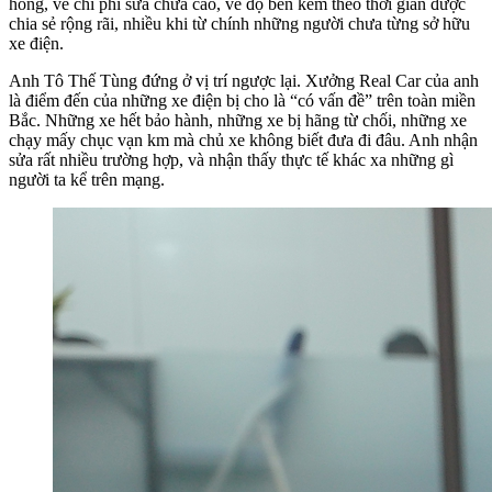
hỏng, về chi phí sửa chữa cao, về độ bền kém theo thời gian được
chia sẻ rộng rãi, nhiều khi từ chính những người chưa từng sở hữu
xe điện.
Anh Tô Thế Tùng đứng ở vị trí ngược lại. Xưởng Real Car của anh
là điểm đến của những xe điện bị cho là “có vấn đề” trên toàn miền
Bắc. Những xe hết bảo hành, những xe bị hãng từ chối, những xe
chạy mấy chục vạn km mà chủ xe không biết đưa đi đâu. Anh nhận
sửa rất nhiều trường hợp, và nhận thấy thực tế khác xa những gì
người ta kể trên mạng.