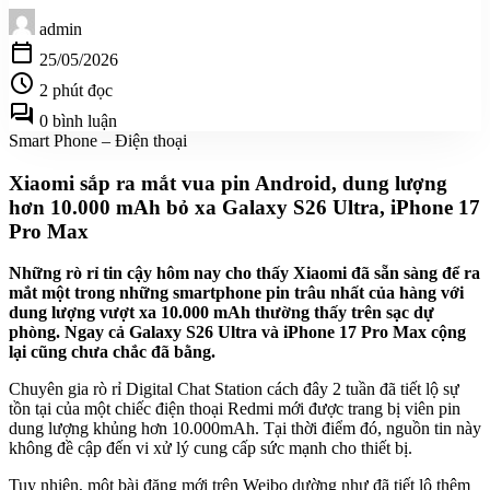
admin
calendar_today
25/05/2026
schedule
2 phút đọc
forum
0 bình luận
Smart Phone – Điện thoại
Xiaomi sắp ra mắt vua pin Android, dung lượng
hơn 10.000 mAh bỏ xa Galaxy S26 Ultra, iPhone 17
Pro Max
Những rò rỉ tin cậy hôm nay cho thấy Xiaomi đã sẵn sàng để ra
mắt một trong những smartphone pin trâu nhất của hàng với
dung lượng vượt xa 10.000 mAh thường thấy trên sạc dự
phòng. Ngay cả Galaxy S26 Ultra và iPhone 17 Pro Max cộng
lại cũng chưa chắc đã bằng.
Chuyên gia rò rỉ Digital Chat Station cách đây 2 tuần đã tiết lộ sự
tồn tại của một chiếc điện thoại Redmi mới được trang bị viên pin
dung lượng khủng hơn 10.000mAh. Tại thời điểm đó, nguồn tin này
không đề cập đến vi xử lý cung cấp sức mạnh cho thiết bị.
Tuy nhiên, một bài đăng mới trên Weibo dường như đã tiết lộ thêm