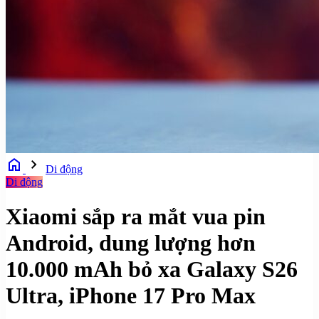
home
chevron_right
Di động
Di động
Xiaomi sắp ra mắt vua pin
Android, dung lượng hơn
10.000 mAh bỏ xa Galaxy S26
Ultra, iPhone 17 Pro Max