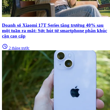
Doanh số Xiaomi 17T Series tăng trưởng 40% sau
một tuần ra mắt: Sức hút từ smartphone phân khúc
cận cao cấp
schedule
2 tháng trước