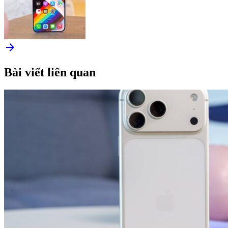
arrow_forward
Bài viết liên quan