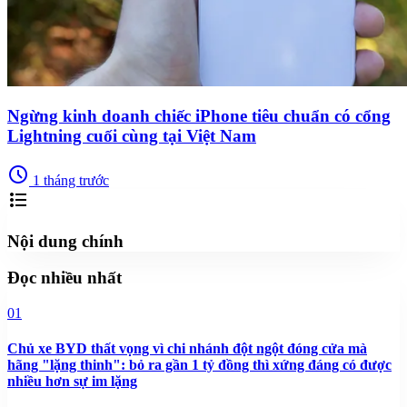
Ngừng kinh doanh chiếc iPhone tiêu chuẩn có cổng
Lightning cuối cùng tại Việt Nam
schedule
1 tháng trước
format_list_bulleted
Nội dung chính
Đọc nhiều nhất
01
Chủ xe BYD thất vọng vì chi nhánh đột ngột đóng cửa mà
hãng "lặng thinh": bỏ ra gần 1 tỷ đồng thì xứng đáng có được
nhiều hơn sự im lặng