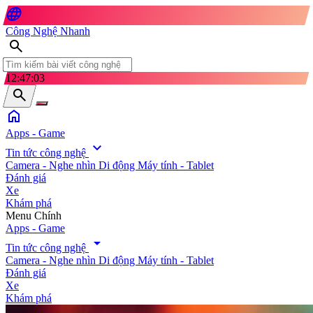
language
Công Nghệ Nhanh
search
12:47:05
search
home
Apps - Game
expand_more
Tin tức công nghệ
Camera - Nghe nhìn
Di động
Máy tính - Tablet
Đánh giá
Xe
Khám phá
search
Menu Chính
Apps - Game
arrow_drop_down
Tin tức công nghệ
Camera - Nghe nhìn
Di động
Máy tính - Tablet
Đánh giá
Xe
Khám phá