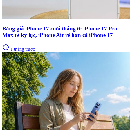
Bảng giá iPhone 17 cuối tháng 6: iPhone 17 Pro
Max rẻ kỷ lục, iPhone Air rẻ hơn cả iPhone 17
schedule
1 tháng trước