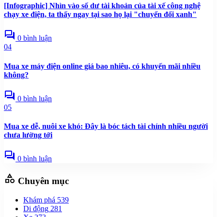
[Infographic] Nhìn vào số dư tài khoản của tài xế công nghệ
chạy xe điện, ta thấy ngay tại sao họ lại "chuyển đổi xanh"
forum
0 bình luận
04
Mua xe máy điện online giá bao nhiêu, có khuyến mãi nhiều
không?
forum
0 bình luận
05
Mua xe dễ, nuôi xe khó: Đây là bóc tách tài chính nhiều người
chưa lường tới
forum
0 bình luận
category
Chuyên mục
Khám phá
539
Di động
281