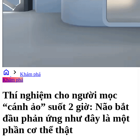
home
chevron_right
Khám phá
Khám phá
Thí nghiệm cho người mọc
“cánh ảo” suốt 2 giờ: Não bắt
đầu phản ứng như đây là một
phần cơ thể thật