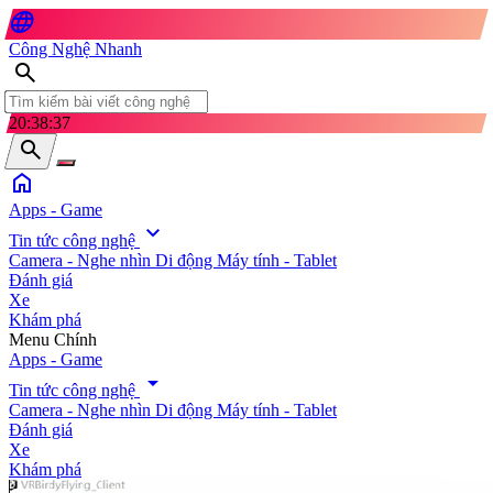
language
Công Nghệ Nhanh
search
20:38:38
search
home
Apps - Game
expand_more
Tin tức công nghệ
Camera - Nghe nhìn
Di động
Máy tính - Tablet
Đánh giá
Xe
Khám phá
search
Menu Chính
Apps - Game
arrow_drop_down
Tin tức công nghệ
Camera - Nghe nhìn
Di động
Máy tính - Tablet
Đánh giá
Xe
Khám phá