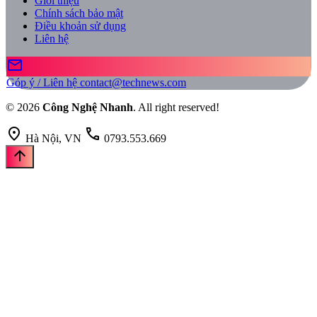
Giới thiệu
Chính sách bảo mật
Điều khoản sử dụng
Liên hệ
mail
Góp ý / Liên hệ
contact@technews.com
© 2026
Công Nghệ Nhanh
. All right reserved!
location_on
call
Hà Nội, VN
0793.553.669
arrow_upward