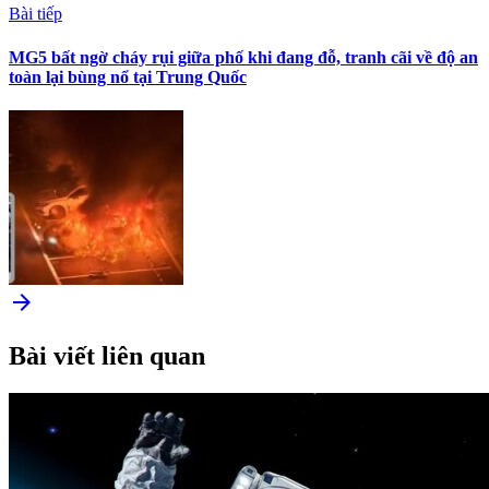
Bài tiếp
MG5 bất ngờ cháy rụi giữa phố khi đang đỗ, tranh cãi về độ an
toàn lại bùng nổ tại Trung Quốc
arrow_forward
Bài viết liên quan