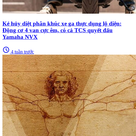
Kẻ hủy diệt phân khúc xe ga thực dụng lộ diện:
Động cơ 4 van cực êm, có cả TCS quyết đấu
Yamaha NVX
schedule
4 tuần trước