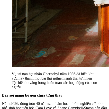
Vụ tai nạn hạt nhân Chernobyl năm 1986 đã biến khu
vực này thành một bãi thử nghiệm sinh thái tự nhiên
đặc biệt do vắng bóng hoàn toàn các hoạt động của con
người.
Bầy sói mang bộ gen chưa từng thấy
Năm 2026, đúng tròn 40 năm sau thảm họa, nhóm nghiên cứu do
nhà sinh học tiến hóa Cara Love và Shane Campbell-Staton dẫn đầu