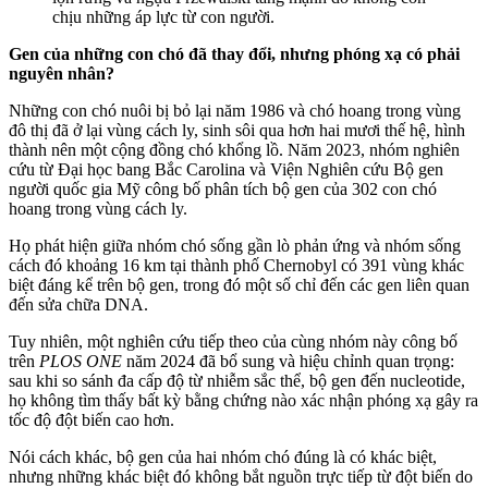
chịu những áp lực từ con người.
Gen của những con chó đã thay đổi, nhưng phóng xạ có phải
nguyên nhân?
Những con chó nuôi bị bỏ lại năm 1986 và chó hoang trong vùng
đô thị đã ở lại vùng cách ly, sinh sôi qua hơn hai mươi thế hệ, hình
thành nên một cộng đồng chó khổng lồ. Năm 2023, nhóm nghiên
cứu từ Đại học bang Bắc Carolina và Viện Nghiên cứu Bộ gen
người quốc gia Mỹ công bố phân tích bộ gen của 302 con chó
hoang trong vùng cách ly.
Họ phát hiện giữa nhóm chó sống gần lò phản ứng và nhóm sống
cách đó khoảng 16 km tại thành phố Chernobyl có 391 vùng khác
biệt đáng kể trên bộ gen, trong đó một số chỉ đến các gen liên quan
đến sửa chữa DNA.
Tuy nhiên, một nghiên cứu tiếp theo của cùng nhóm này công bố
trên
PLOS ONE
năm 2024 đã bổ sung và hiệu chỉnh quan trọng:
sau khi so sánh đa cấp độ từ nhiễm sắc thể, bộ gen đến nucleotide,
họ không tìm thấy bất kỳ bằng chứng nào xác nhận phóng xạ gây ra
tốc độ đột biến cao hơn.
Nói cách khác, bộ gen của hai nhóm chó đúng là có khác biệt,
nhưng những khác biệt đó không bắt nguồn trực tiếp từ đột biến do