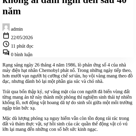
năm
admin
calendar_today
22/05/2026
schedule
11 phút đọc
forum
0 bình luận
Rạng sáng ngày 26 tháng 4 năm 1986, lò phản ứng số 4 của nhà
máy điện hạt nhân Chernobyl phát nổ. Trong những ngày tiếp theo,
hơn mười vạn người bị cưỡng chế sơ tán, họ vội vàng mang theo đồ
đạc, nhưng đành bỏ lại một phần gia súc và chó nhà.
Trải qua bốn thập kỷ, sự vắng mặt của con người đã biến vùng đất
từng mang án tử này thành một phòng thí nghiệm sinh thái tự nhiên
khổng lồ, nơi động vật hoang dã tự do sinh sôi giữa một môi trường
ngập tràn bức xạ.
Mặc dù lượng phóng xạ nguy hiểm vẫn còn tồn đọng rải rác trong
đất và thảm thực vật, sự hồi sinh của các quần thể động vật có vú
lớn lại mang đến những con số hết sức kinh ngạc.