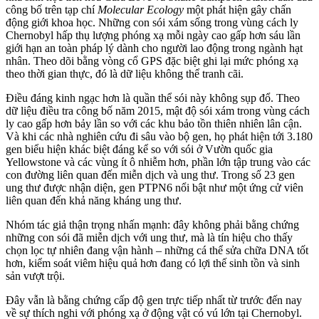
công bố trên tạp chí
Molecular Ecology
một phát hiện gây chấn
động giới khoa học. Những con sói xám sống trong vùng cách ly
Chernobyl hấp thụ lượng phóng xạ mỗi ngày cao gấp hơn sáu lần
giới hạn an toàn pháp lý dành cho người lao động trong ngành hạt
nhân. Theo dõi bằng vòng cổ GPS đặc biệt ghi lại mức phóng xạ
theo thời gian thực, đó là dữ liệu không thể tranh cãi.
Điều đáng kinh ngạc hơn là quần thể sói này không sụp đổ. Theo
dữ liệu điều tra công bố năm 2015, mật độ sói xám trong vùng cách
ly cao gấp hơn bảy lần so với các khu bảo tồn thiên nhiên lân cận.
Và khi các nhà nghiên cứu đi sâu vào bộ gen, họ phát hiện tới 3.180
gen biểu hiện khác biệt đáng kể so với sói ở Vườn quốc gia
Yellowstone và các vùng ít ô nhiễm hơn, phần lớn tập trung vào các
con đường liên quan đến miễn dịch và ung thư. Trong số 23 gen
ung thư được nhận diện, gen PTPN6 nổi bật như một ứng cử viên
liên quan đến khả năng kháng ung thư.
Nhóm tác giả thận trọng nhấn mạnh: đây không phải bằng chứng
những con sói đã miễn dịch với ung thư, mà là tín hiệu cho thấy
chọn lọc tự nhiên đang vận hành – những cá thể sửa chữa DNA tốt
hơn, kiểm soát viêm hiệu quả hơn đang có lợi thế sinh tồn và sinh
sản vượt trội.
Đây vẫn là bằng chứng cấp độ gen trực tiếp nhất từ trước đến nay
về sự thích nghi với phóng xạ ở động vật có vú lớn tại Chernobyl.