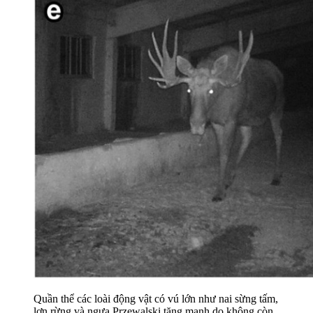
Quần thể các loài động vật có vú lớn như nai sừng tấm,
lợn rừng và ngựa Przewalski tăng mạnh do không còn