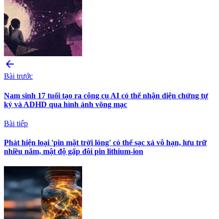
arrow_back
Bài trước
Nam sinh 17 tuổi tạo ra công cụ AI có thể nhận diện chứng tự
kỷ và ADHD qua hình ảnh võng mạc
Bài tiếp
Phát hiện loại 'pin mặt trời lỏng' có thể sạc xả vô hạn, lưu trữ
nhiều năm, mật độ gấp đôi pin lithium-ion