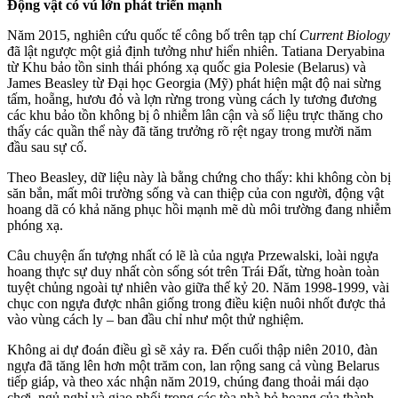
Động vật có vú lớn phát triển mạnh
Năm 2015, nghiên cứu quốc tế công bố trên tạp chí
Current Biology
đã lật ngược một giả định tưởng như hiển nhiên. Tatiana Deryabina
từ Khu bảo tồn sinh thái phóng xạ quốc gia Polesie (Belarus) và
James Beasley từ Đại học Georgia (Mỹ) phát hiện mật độ nai sừng
tấm, hoẵng, hươu đỏ và lợn rừng trong vùng cách ly tương đương
các khu bảo tồn không bị ô nhiễm lân cận và số liệu trực thăng cho
thấy các quần thể này đã tăng trưởng rõ rệt ngay trong mười năm
đầu sau sự cố.
Theo Beasley, dữ liệu này là bằng chứng cho thấy: khi không còn bị
săn bắn, mất môi trường sống và can thiệp của con người, động vật
hoang dã có khả năng phục hồi mạnh mẽ dù môi trường đang nhiễm
phóng xạ.
Câu chuyện ấn tượng nhất có lẽ là của ngựa Przewalski, loài ngựa
hoang thực sự duy nhất còn sống sót trên Trái Đất, từng hoàn toàn
tuyệt chủng ngoài tự nhiên vào giữa thế kỷ 20. Năm 1998-1999, vài
chục con ngựa được nhân giống trong điều kiện nuôi nhốt được thả
vào vùng cách ly – ban đầu chỉ như một thử nghiệm.
Không ai dự đoán điều gì sẽ xảy ra. Đến cuối thập niên 2010, đàn
ngựa đã tăng lên hơn một trăm con, lan rộng sang cả vùng Belarus
tiếp giáp, và theo xác nhận năm 2019, chúng đang thoải mái dạo
chơi, ngủ nghỉ và giao phối trong các tòa nhà bỏ hoang của thành