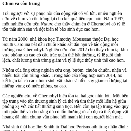
Chim và côn trùng
Trái ngược với sự phục hồi của động vật có vú lớn, nhiều nghiên
cứu về chim và côn trùng lại cho kết quả tiêu cực hơn. Năm 1997,
một nghiên cứu trên
Nature
cho thấy chim én ở Chernobyl có tỷ lệ
tổn thất sinh sản và đột biến tế bào sinh dục cao hơn.
Từ năm 2000, nhà khoa học Timothy Mousseau thuộc Đại học
South Carolina bắt đầu chuỗi khảo sát dài hạn về tác động môi
trường của Chernobyl. Nghiên cứu năm 2012 cho thấy chim tại khu
vực phóng xạ cao có cấu trúc quần thể bất thường, tỷ lệ giới tính
lệch, chất lượng tinh trùng giảm và tỷ lệ đục thủy tinh thể cao hơn.
Nhóm của ông cũng nghiên cứu ong, bướm, chuồn chuồn, nhện và
nhiều loài côn trùng khác. Trong báo cáo tổng hợp năm 2014, họ
kết luận tất cả các nhóm sinh vật khảo sát đều suy giảm số lượng tại
những vùng có mức phóng xạ cao.
Các nghiên cứu về Chernobyl hiện tồn tại hai góc nhìn lớn. Một bên
tập trung vào tổn thương sinh lý cá thể và tìm thấy mối liên hệ giữa
phóng xạ với các bất thường sinh học. Bên còn lại tập trung vào quy
mô quần thể và cho rằng dù có tổn thương ở cấp độ cá thể, động vật
hoang dã nhìn chung vẫn phục hồi mạnh khi con người biến mất.
Nhà sinh thái học Jim Smith từ Đại học Portsmouth từng nhận định: