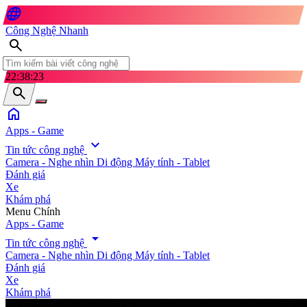
language
Công Nghệ Nhanh
search
22:38:25
search
home
Apps - Game
expand_more
Tin tức công nghệ
Camera - Nghe nhìn
Di động
Máy tính - Tablet
Đánh giá
Xe
Khám phá
search
Menu Chính
Apps - Game
arrow_drop_down
Tin tức công nghệ
Camera - Nghe nhìn
Di động
Máy tính - Tablet
Đánh giá
Xe
Khám phá