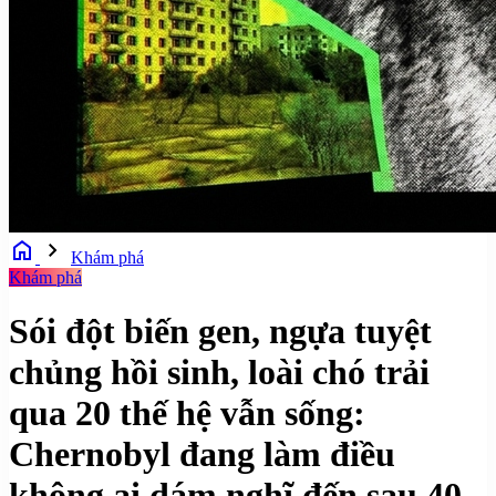
home
chevron_right
Khám phá
Khám phá
Sói đột biến gen, ngựa tuyệt
chủng hồi sinh, loài chó trải
qua 20 thế hệ vẫn sống:
Chernobyl đang làm điều
không ai dám nghĩ đến sau 40