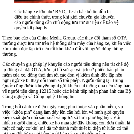
Các hãng xe lớn như BYD, Tesla bác bỏ tin đồn bị
điều tra chính thức, trong khi giới chuyên gia khuyến
cáo người dùng cần chủ động lưu trữ dữ liệu để bảo vệ
quyền lợi pháp lý.
Theo báo cáo của China Media Group, các thay đổi tham số OTA
thường được lưu trữ trên hệ thống đám mây của hãng xe, khiến việc
xác minh độc lập trở nên rất khó khăn đối với người dùng thông
thường.
Các chuyên gia pháp lý khuyến cáo người tiêu dùng nên tắt chế độ
tự động cài đặt OTA, lưu lại hồ sơ sạc và lịch sử phiên bản phần
mềm của xe, đồng thời tìm tới các đơn vị kiểm định độc lập nếu
nghi ngờ xe bị thay đổi tham số trái phép. Người dùng tại Trung
Quốc cũng được khuyến nghị gửi khiếu nại thông qua nền tảng bảo
vệ người tiêu dùng 12315 hoặc các kênh tiếp nhận phản ánh của Bộ
Công nghiệp và Công nghệ Thông tin.
Trong bối cảnh xe điện ngày càng phụ thuộc vào phần mềm, vụ
việc “khóa pin” đang làm dấy lên câu hỏi lớn về ranh giới quyền
kiểm soát giữa nhà sản xuất và người sở hữu phương tiện. Với
nhiều người dùng, chiếc xe họ mua giờ đây không còn đơn thuần là
một cỗ máy cơ khí, mà đã trở thành một thiết bị điện tử luôn có thể
bị thay đổi từ xa chỉ bằng một bản cập nhật phần mềm.