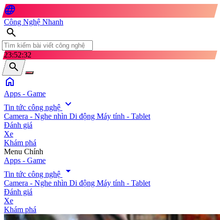
language
Công Nghệ Nhanh
search
23:52:34
search
home
Apps - Game
expand_more
Tin tức công nghệ
Camera - Nghe nhìn
Di động
Máy tính - Tablet
Đánh giá
Xe
Khám phá
search
Menu Chính
Apps - Game
arrow_drop_down
Tin tức công nghệ
Camera - Nghe nhìn
Di động
Máy tính - Tablet
Đánh giá
Xe
Khám phá