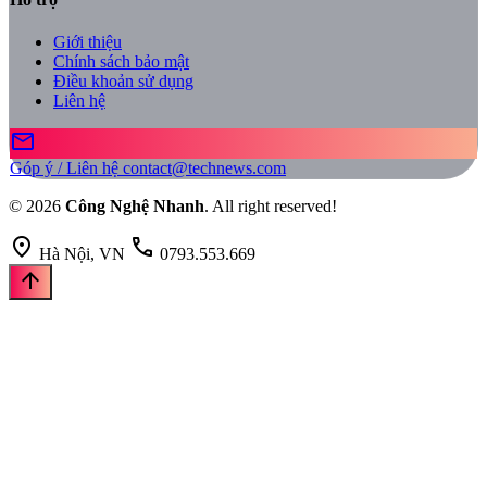
Giới thiệu
Chính sách bảo mật
Điều khoản sử dụng
Liên hệ
mail
Góp ý / Liên hệ
contact@technews.com
© 2026
Công Nghệ Nhanh
. All right reserved!
location_on
call
Hà Nội, VN
0793.553.669
arrow_upward