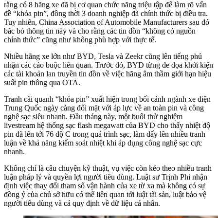
rằng có 8 hãng xe đã bị cơ quan chức năng triệu tập để làm rõ vấn
đề “khóa pin”, đồng thời 3 doanh nghiệp đã chính thức bị điều tra.
Tuy nhiên, China Association of Automobile Manufacturers sau đó
bác bỏ thông tin này và cho rằng các tin đồn “không có nguồn
chính thức” cũng như không phù hợp với thực tế.
Nhiều hãng xe lớn như BYD, Tesla và Zeekr cũng lên tiếng phủ
nhận các cáo buộc liên quan. Trước đó, BYD từng đe dọa khởi kiện
các tài khoản lan truyền tin đồn về việc hãng âm thầm giới hạn hiệu
suất pin thông qua OTA.
Tranh cãi quanh “khóa pin” xuất hiện trong bối cảnh ngành xe điện
Trung Quốc ngày càng đối mặt với áp lực về an toàn pin và công
nghệ sạc siêu nhanh. Đầu tháng này, một buổi thử nghiệm
livestream hệ thống sạc flash megawatt của BYD cho thấy nhiệt độ
pin đã lên tới 76 độ C trong quá trình sạc, làm dấy lên nhiều tranh
luận về khả năng kiểm soát nhiệt khi áp dụng công nghệ sạc cực
nhanh.
Không chỉ là câu chuyện kỹ thuật, vụ việc còn kéo theo nhiều tranh
luận pháp lý và quyền lợi người tiêu dùng. Luật sư Trịnh Phi nhận
định việc thay đổi tham số vận hành của xe từ xa mà không có sự
đồng ý của chủ sở hữu có thể liên quan tới luật tài sản, luật bảo vệ
người tiêu dùng và cả quy định về dữ liệu cá nhân.