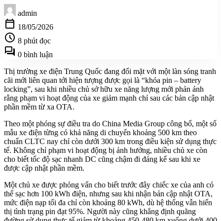
admin
calendar_today
18/05/2026
schedule
8 phút đọc
forum
0 bình luận
Thị trường xe điện Trung Quốc đang đối mặt với một làn sóng tranh
cãi mới liên quan tới hiện tượng được gọi là “khóa pin – battery
locking”, sau khi nhiều chủ sở hữu xe năng lượng mới phản ánh
rằng phạm vi hoạt động của xe giảm mạnh chỉ sau các bản cập nhật
phần mềm từ xa OTA.
Theo một phóng sự điều tra do China Media Group công bố, một số
mẫu xe điện từng có khả năng di chuyển khoảng 500 km theo
chuẩn CLTC nay chỉ còn dưới 300 km trong điều kiện sử dụng thực
tế. Không chỉ phạm vi hoạt động bị ảnh hưởng, nhiều chủ xe còn
cho biết tốc độ sạc nhanh DC cũng chậm đi đáng kể sau khi xe
được cập nhật phần mềm.
Một chủ xe được phỏng vấn cho biết trước đây chiếc xe của anh có
thể sạc hơn 100 kWh điện, nhưng sau khi nhận bản cập nhật OTA,
mức điện nạp tối đa chỉ còn khoảng 80 kWh, dù hệ thống vẫn hiển
thị tình trạng pin đạt 95%. Người này cũng khẳng định quãng
đường sử dụng thực tế giảm từ khoảng 450-480 km xuống dưới 400