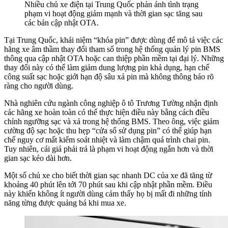
Nhiều chủ xe điện tại Trung Quốc phản ánh tình trạng
phạm vi hoạt động giảm mạnh và thời gian sạc tăng sau
các bản cập nhật OTA.
Tại Trung Quốc, khái niệm “khóa pin” được dùng để mô tả việc các
hãng xe âm thầm thay đổi tham số trong hệ thống quản lý pin BMS
thông qua cập nhật OTA hoặc can thiệp phần mềm tại đại lý. Những
thay đổi này có thể làm giảm dung lượng pin khả dụng, hạn chế
công suất sạc hoặc giới hạn độ sâu xả pin mà không thông báo rõ
ràng cho người dùng.
Nhà nghiên cứu ngành công nghiệp ô tô Trương Tường nhận định
các hãng xe hoàn toàn có thể thực hiện điều này bằng cách điều
chỉnh ngưỡng sạc và xả trong hệ thống BMS. Theo ông, việc giảm
cường độ sạc hoặc thu hẹp “cửa sổ sử dụng pin” có thể giúp hạn
chế nguy cơ mất kiểm soát nhiệt và làm chậm quá trình chai pin.
Tuy nhiên, cái giá phải trả là phạm vi hoạt động ngắn hơn và thời
gian sạc kéo dài hơn.
Một số chủ xe cho biết thời gian sạc nhanh DC của xe đã tăng từ
khoảng 40 phút lên tới 70 phút sau khi cập nhật phần mềm. Điều
này khiến không ít người dùng cảm thấy họ bị mất đi những tính
năng từng được quảng bá khi mua xe.