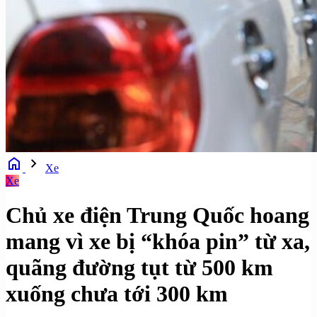
home
chevron_right
Xe
Xe
Chủ xe điện Trung Quốc hoang
mang vì xe bị “khóa pin” từ xa,
quãng đường tụt từ 500 km
xuống chưa tới 300 km