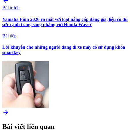
arrow_back
Bài trước
Yamaha Finn 2026 ra mắt với loạt nâng cấp đáng giá, liệu có đủ
sức cạnh trang sòng phẳng với Honda Wave?
Bài tiếp
Lời khuyên cho những người đang đi xe máy có sử dụng khóa
smartkey
arrow_forward
Bài viết liên quan