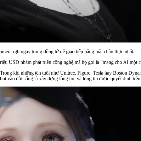
camera rgb ngay trong đồng tử để giao tiếp bằng mắt chân thực nhất.
iệu USD nhằm phát triển công nghệ mà họ gọi là “mang cho AI một cái
 Trong khi những tên tuổi như Unitree, Figure, Tesla hay Boston Dynam
obot vào đời sống là xây dựng lòng tin, và lòng tin được quyết định trê