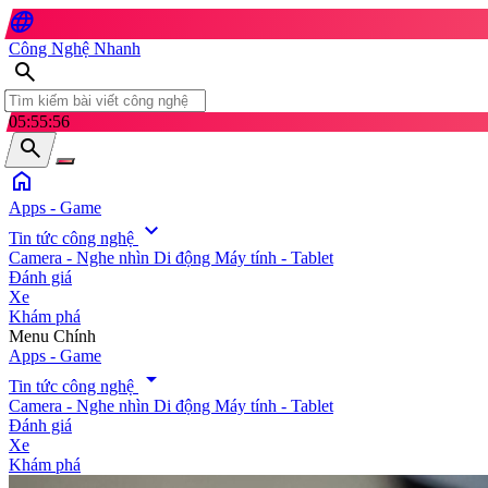
language
Công Nghệ Nhanh
search
05:55:58
search
home
Apps - Game
expand_more
Tin tức công nghệ
Camera - Nghe nhìn
Di động
Máy tính - Tablet
Đánh giá
Xe
Khám phá
search
Menu Chính
Apps - Game
arrow_drop_down
Tin tức công nghệ
Camera - Nghe nhìn
Di động
Máy tính - Tablet
Đánh giá
Xe
Khám phá