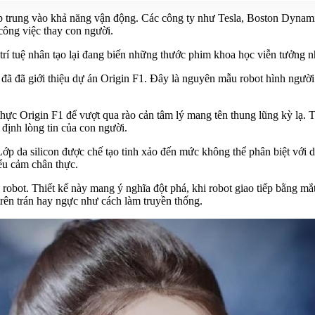
ập trung vào khả năng vận động. Các công ty như Tesla, Boston Dynami
 công việc thay con người.
 trí tuệ nhân tạo lại đang biến những thước phim khoa học viễn tưởng
 đã giới thiệu dự án Origin F1. Đây là nguyên mẫu robot hình người
ực Origin F1 để vượt qua rào cản tâm lý mang tên thung lũng kỳ lạ. T
 định lòng tin của con người.
ớp da silicon được chế tạo tinh xảo đến mức không thể phân biệt với 
ểu cảm chân thực.
bot. Thiết kế này mang ý nghĩa đột phá, khi robot giao tiếp bằng mắt
trên trán hay ngực như cách làm truyền thống.