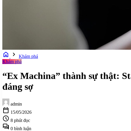
home
chevron_right
Khám phá
Khám phá
“Ex Machina” thành sự thật: S
đáng sợ
admin
calendar_today
15/05/2026
schedule
8 phút đọc
forum
0 bình luận