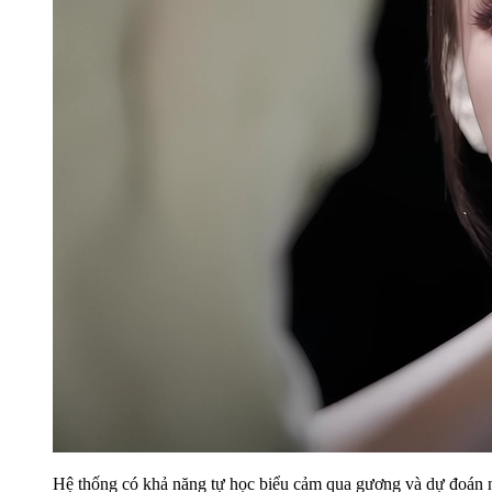
Hệ thống có khả năng tự học biểu cảm qua gương và dự đoán nụ