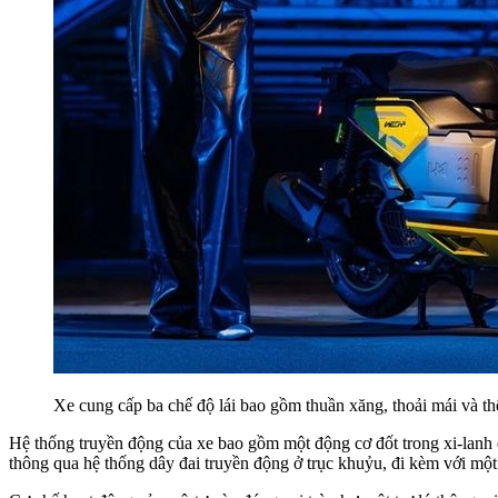
Xe cung cấp ba chế độ lái bao gồm thuần xăng, thoải mái và th
Hệ thống truyền động của xe bao gồm một động cơ đốt trong xi-lanh 
thông qua hệ thống dây đai truyền động ở trục khuỷu, đi kèm với một