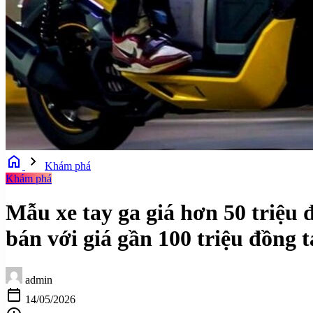
home
chevron_right
Khám phá
Khám phá
Mẫu xe tay ga giá hơn 50 triệu
bán với giá gần 100 triệu đồng 
admin
calendar_today
14/05/2026