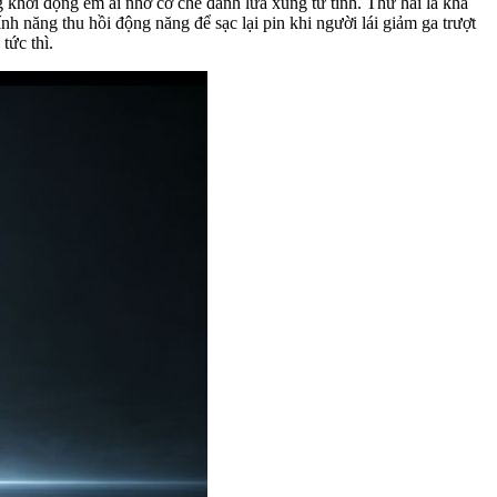
 khởi động êm ái nhờ cơ chế đánh lửa xung từ tính. Thứ hai là khả
nh năng thu hồi động năng để sạc lại pin khi người lái giảm ga trượt
tức thì.