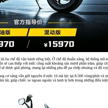
ái ba chế độ vận hành riêng biệt. Ở chế độ thuần xăng, hệ thống mô-tơ
iện sẽ can thiệp với mức công suất khoảng sáu mươi phần trăm, giúp c
cơ sẽ được giải phóng, mang lại những pha đề pa chớp nhoáng và độ vọt c
ng cơ xăng vẫn giữ nguyên ở mức 16 mã lực tại 8.500 vòng/phút và mô
m lái, giúp chiếc xe ngoan ngoãn và lanh lẹ hơn trong những điều kiện 