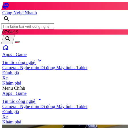
language
Công Nghệ Nhanh
search
07:04:21
search
home
Apps - Game
expand_more
Tin tức công nghệ
Camera - Nghe nhìn
Di động
Máy tính - Tablet
Đánh giá
Xe
Khám phá
search
Menu Chính
Apps - Game
arrow_drop_down
Tin tức công nghệ
Camera - Nghe nhìn
Di động
Máy tính - Tablet
Đánh giá
Xe
Khám phá