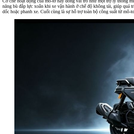
Cơ chế hoạt động của mô-tơ này đóng vai trò như một trợ lý thông mi
năng bù đắp lực xoắn khi xe vận hành ở chế độ không tải, giúp quá tr
dốc hoặc phanh xe. Cuối cùng là sự hỗ trợ toàn bộ công suất từ mô-tơ