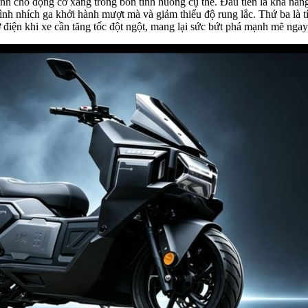
nh cho động cơ xăng trong bốn tình huống cụ thể. Đầu tiên là khả năng
ình nhích ga khởi hành mượt mà và giảm thiểu độ rung lắc. Thứ ba là tí
 điện khi xe cần tăng tốc đột ngột, mang lại sức bứt phá mạnh mẽ ngay 