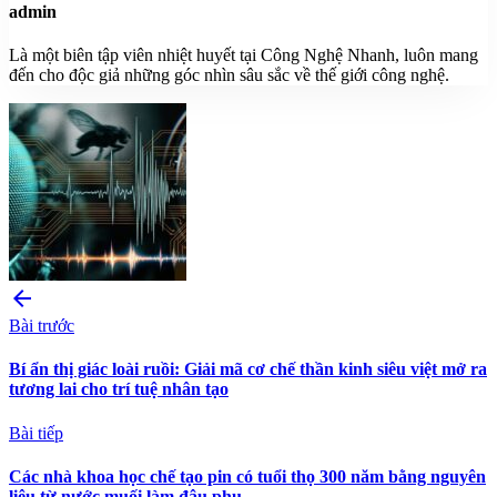
admin
Là một biên tập viên nhiệt huyết tại Công Nghệ Nhanh, luôn mang
đến cho độc giả những góc nhìn sâu sắc về thế giới công nghệ.
arrow_back
Bài trước
Bí ẩn thị giác loài ruồi: Giải mã cơ chế thần kinh siêu việt mở ra
tương lai cho trí tuệ nhân tạo
Bài tiếp
Các nhà khoa học chế tạo pin có tuổi thọ 300 năm bằng nguyên
liệu từ nước muối làm đậu phụ