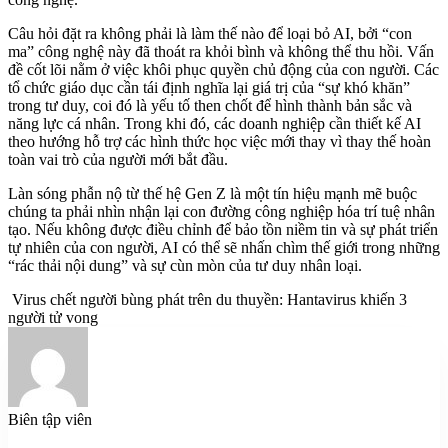
Câu hỏi đặt ra không phải là làm thế nào để loại bỏ AI, bởi “con
ma” công nghệ này đã thoát ra khỏi bình và không thể thu hồi. Vấn
đề cốt lõi nằm ở việc khôi phục quyền chủ động của con người. Các
tổ chức giáo dục cần tái định nghĩa lại giá trị của “sự khó khăn”
trong tư duy, coi đó là yếu tố then chốt để hình thành bản sắc và
năng lực cá nhân. Trong khi đó, các doanh nghiệp cần thiết kế AI
theo hướng hỗ trợ các hình thức học việc mới thay vì thay thế hoàn
toàn vai trò của người mới bắt đầu.
Làn sóng phẫn nộ từ thế hệ Gen Z là một tín hiệu mạnh mẽ buộc
chúng ta phải nhìn nhận lại con đường công nghiệp hóa trí tuệ nhân
tạo. Nếu không được điều chỉnh để bảo tồn niềm tin và sự phát triển
tự nhiên của con người, AI có thể sẽ nhấn chìm thế giới trong những
“rác thải nội dung” và sự cùn mòn của tư duy nhân loại.
Virus chết người bùng phát trên du thuyền: Hantavirus khiến 3
người tử vong
Biên tập viên