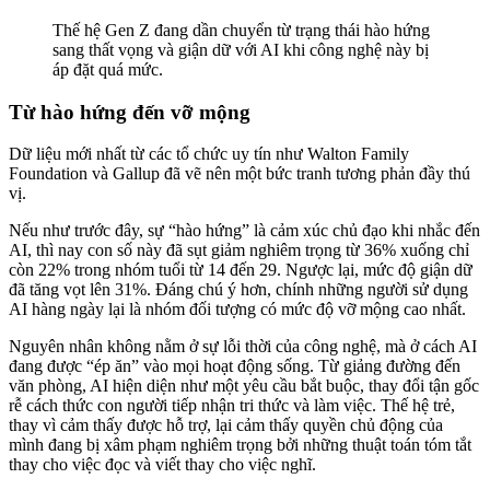
Thế hệ Gen Z đang dần chuyển từ trạng thái hào hứng
sang thất vọng và giận dữ với AI khi công nghệ này bị
áp đặt quá mức.
Từ hào hứng đến vỡ mộng
Dữ liệu mới nhất từ các tổ chức uy tín như Walton Family
Foundation và Gallup đã vẽ nên một bức tranh tương phản đầy thú
vị.
Nếu như trước đây, sự “hào hứng” là cảm xúc chủ đạo khi nhắc đến
AI, thì nay con số này đã sụt giảm nghiêm trọng từ 36% xuống chỉ
còn 22% trong nhóm tuổi từ 14 đến 29. Ngược lại, mức độ giận dữ
đã tăng vọt lên 31%. Đáng chú ý hơn, chính những người sử dụng
AI hàng ngày lại là nhóm đối tượng có mức độ vỡ mộng cao nhất.
Nguyên nhân không nằm ở sự lỗi thời của công nghệ, mà ở cách AI
đang được “ép ăn” vào mọi hoạt động sống. Từ giảng đường đến
văn phòng, AI hiện diện như một yêu cầu bắt buộc, thay đổi tận gốc
rễ cách thức con người tiếp nhận tri thức và làm việc. Thế hệ trẻ,
thay vì cảm thấy được hỗ trợ, lại cảm thấy quyền chủ động của
mình đang bị xâm phạm nghiêm trọng bởi những thuật toán tóm tắt
thay cho việc đọc và viết thay cho việc nghĩ.