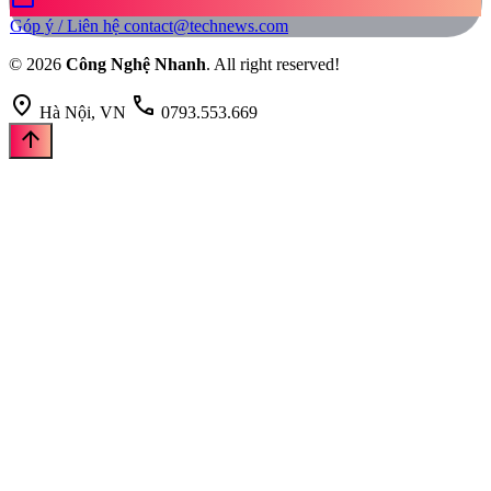
Góp ý / Liên hệ
contact@technews.com
© 2026
Công Nghệ Nhanh
. All right reserved!
location_on
call
Hà Nội, VN
0793.553.669
arrow_upward