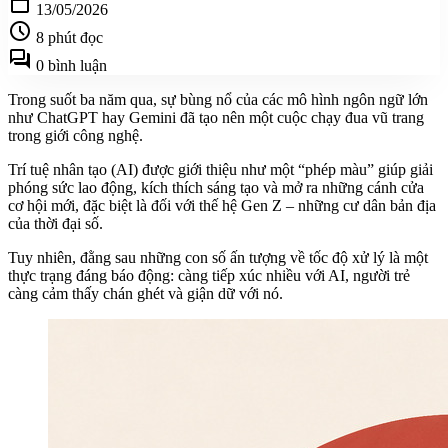
calendar_today
13/05/2026
schedule
8 phút đọc
forum
0 bình luận
Trong suốt ba năm qua, sự bùng nổ của các mô hình ngôn ngữ lớn
như ChatGPT hay Gemini đã tạo nên một cuộc chạy đua vũ trang
trong giới công nghệ.
Trí tuệ nhân tạo (AI) được giới thiệu như một “phép màu” giúp giải
phóng sức lao động, kích thích sáng tạo và mở ra những cánh cửa
cơ hội mới, đặc biệt là đối với thế hệ Gen Z – những cư dân bản địa
của thời đại số.
Tuy nhiên, đằng sau những con số ấn tượng về tốc độ xử lý là một
thực trạng đáng báo động: càng tiếp xúc nhiều với AI, người trẻ
càng cảm thấy chán ghét và giận dữ với nó.