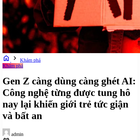
home
chevron_right
Khám phá
Khám phá
Gen Z càng dùng càng ghét AI:
Công nghệ từng được tung hô
nay lại khiến giới trẻ tức giận
và bất an
admin