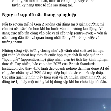
cho người mới bắt đầu, tước đi cơ hội học việc và rèn
luyện kỹ năng thực tế của lao động trẻ.
Nguy cơ sụp đổ nấc thang sự nghiệp
Nỗi lo sợ của thế hệ Gen Z không chỉ dừng lại ở giảng đường mà
còn trở nên sắc bén hơn khi họ bước vào thị trường lao động. AI
đang trực tiếp tấn công vào các vị trí cấp thấp (entry-level) – vốn là
nấc thang đầu tiên và quan trọng nhất để người trẻ học việc và
trưởng thành.
Những công việc tưởng chừng như vặt vãnh như soát xét tài liệu,
ghi chép lời thoại hay tóm tắt cuộc họp thực chất là một quá trình
“học nghề” (apprenticeship) giúp nhân viên trẻ tích lũy kinh nghiệm
thực tế. Tuy nhiên, báo cáo năm 2025 của British Standards
Institution cho thấy 41% lãnh đạo doanh nghiệp đang sử dụng AI để
cắt giảm nhân sự và 39% đã trực tiếp loại bỏ các vai trò cấp thấp.
Các nhà quản lý nhìn thấy hiệu suất và lợi nhuận, nhưng người lao
động trẻ lại thấy một tương lai bị đóng sập khi họ chưa kịp bắt đầu.