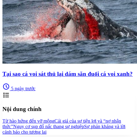
Tại sao cá voi sát thủ lại dám săn đuổi cá voi xanh?
schedule
5 ngày trước
format_list_bulleted
Nội dung chính
Từ hào hứng đến vỡ mộng
Cái giá của sự tiện lợi và “nợ nhận
thức”
Nguy cơ sụp đổ nấc thang sự nghiệp
Sự phản kháng và lời
cảnh báo cho tương lai