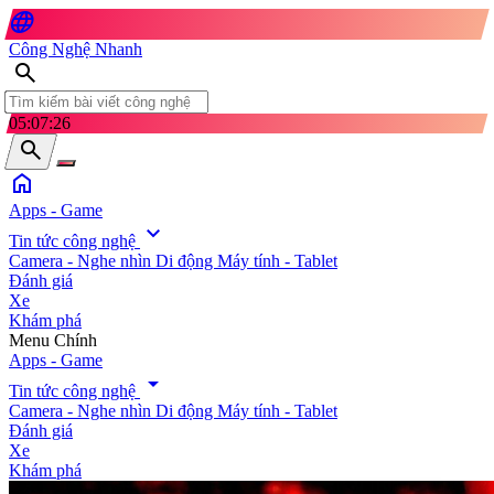
language
Công Nghệ Nhanh
search
05:07:28
search
home
Apps - Game
expand_more
Tin tức công nghệ
Camera - Nghe nhìn
Di động
Máy tính - Tablet
Đánh giá
Xe
Khám phá
search
Menu Chính
Apps - Game
arrow_drop_down
Tin tức công nghệ
Camera - Nghe nhìn
Di động
Máy tính - Tablet
Đánh giá
Xe
Khám phá