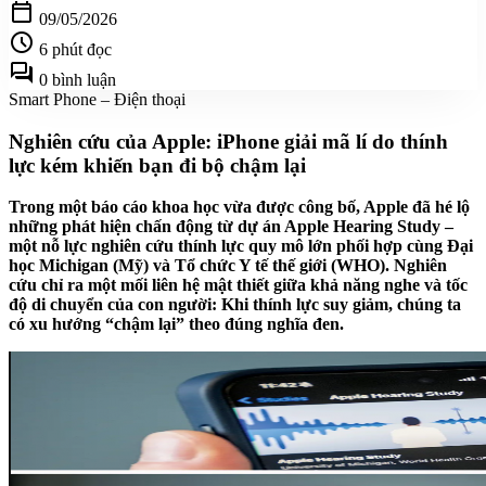
calendar_today
09/05/2026
schedule
6 phút đọc
forum
0 bình luận
Smart Phone – Điện thoại
Nghiên cứu của Apple: iPhone giải mã lí do thính
lực kém khiến bạn đi bộ chậm lại
Trong một báo cáo khoa học vừa được công bố, Apple đã hé lộ
những phát hiện chấn động từ dự án Apple Hearing Study –
một nỗ lực nghiên cứu thính lực quy mô lớn phối hợp cùng Đại
học Michigan (Mỹ) và Tổ chức Y tế thế giới (WHO). Nghiên
cứu chỉ ra một mối liên hệ mật thiết giữa khả năng nghe và tốc
độ di chuyển của con người: Khi thính lực suy giảm, chúng ta
có xu hướng “chậm lại” theo đúng nghĩa đen.