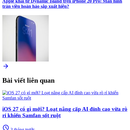
Apple khai tử Dynamic Island trên iPhone 20 Pro: Màn hình
tràn viền hoàn hảo sắp xuất hiện?
arrow_forward
Bài viết liên quan
iOS 27 có gì mới? Loạt nâng cấp AI đỉnh cao vừa rò
rỉ khiến Samfan sốt ruột
schedule
3 tháng trước