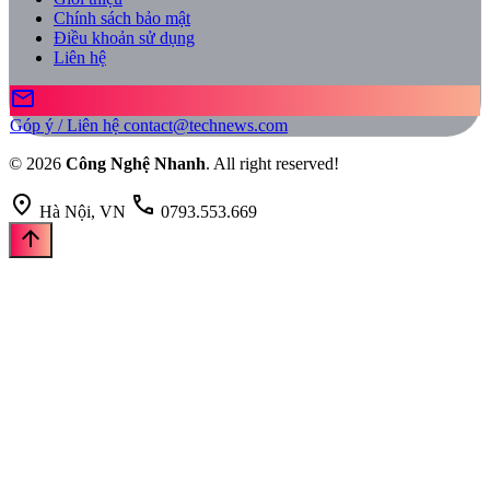
Chính sách bảo mật
Điều khoản sử dụng
Liên hệ
mail
Góp ý / Liên hệ
contact@technews.com
© 2026
Công Nghệ Nhanh
. All right reserved!
location_on
call
Hà Nội, VN
0793.553.669
arrow_upward