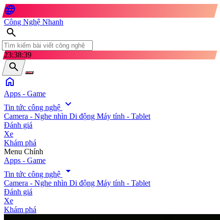
language
Công Nghệ Nhanh
search
23:38:40
search
home
Apps - Game
expand_more
Tin tức công nghệ
Camera - Nghe nhìn
Di động
Máy tính - Tablet
Đánh giá
Xe
Khám phá
search
Menu Chính
Apps - Game
arrow_drop_down
Tin tức công nghệ
Camera - Nghe nhìn
Di động
Máy tính - Tablet
Đánh giá
Xe
Khám phá