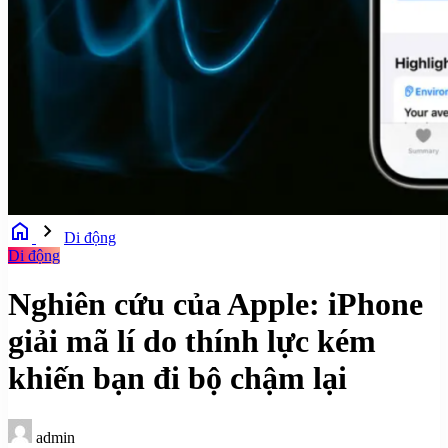
home
chevron_right
Di động
Di động
Nghiên cứu của Apple: iPhone
giải mã lí do thính lực kém
khiến bạn đi bộ chậm lại
admin