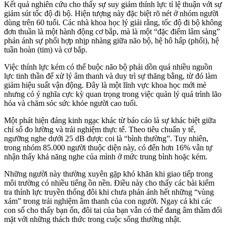
Kết quả nghiên cứu cho thấy sự suy giảm thính lực tỉ lệ thuận với sự
giảm sút tốc độ đi bộ. Hiện tượng này đặc biệt rõ nét ở nhóm người
dùng trên 60 tuổi. Các nhà khoa học lý giải rằng, tốc độ đi bộ không
đơn thuần là một hành động cơ bắp, mà là một “đặc điểm lâm sàng”
phản ánh sự phối hợp nhịp nhàng giữa não bộ, hệ hô hấp (phổi), hệ
tuần hoàn (tim) và cơ bắp.
Việc thính lực kém có thể buộc não bộ phải dồn quá nhiều nguồn
lực tinh thần để xử lý âm thanh và duy trì sự thăng bằng, từ đó làm
giảm hiệu suất vận động. Đây là một lĩnh vực khoa học mới mẻ
nhưng có ý nghĩa cực kỳ quan trọng trong việc quản lý quá trình lão
hóa và chăm sóc sức khỏe người cao tuổi.
Một phát hiện đáng kinh ngạc khác từ báo cáo là sự khác biệt giữa
chỉ số đo lường và trải nghiệm thực tế. Theo tiêu chuẩn y tế,
ngưỡng nghe dưới 25 dB được coi là “bình thường”. Tuy nhiên,
trong nhóm 85.000 người thuộc diện này, có đến hơn 16% vẫn tự
nhận thấy khả năng nghe của mình ở mức trung bình hoặc kém.
Những người này thường xuyên gặp khó khăn khi giao tiếp trong
môi trường có nhiều tiếng ồn nền. Điều này cho thấy các bài kiểm
tra thính lực truyền thống đôi khi chưa phản ánh hết những “vùng
xám” trong trải nghiệm âm thanh của con người. Ngay cả khi các
con số cho thấy bạn ổn, đôi tai của bạn vẫn có thể đang âm thầm đối
mặt với những thách thức trong cuộc sống thường nhật.