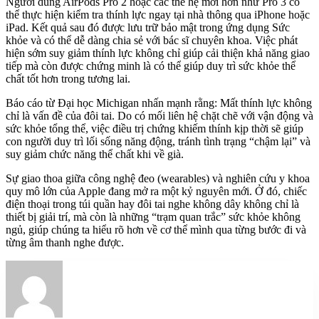
Người dùng AirPods Pro 2 hoặc các thế hệ mới hơn như Pro 3 có
thể thực hiện kiểm tra thính lực ngay tại nhà thông qua iPhone hoặc
iPad. Kết quả sau đó được lưu trữ bảo mật trong ứng dụng Sức
khỏe và có thể dễ dàng chia sẻ với bác sĩ chuyên khoa. Việc phát
hiện sớm suy giảm thính lực không chỉ giúp cải thiện khả năng giao
tiếp mà còn được chứng minh là có thể giúp duy trì sức khỏe thể
chất tốt hơn trong tương lai.
Báo cáo từ Đại học Michigan nhấn mạnh rằng: Mất thính lực không
chỉ là vấn đề của đôi tai. Do có mối liên hệ chặt chẽ với vận động và
sức khỏe tổng thể, việc điều trị chứng khiếm thính kịp thời sẽ giúp
con người duy trì lối sống năng động, tránh tình trạng “chậm lại” và
suy giảm chức năng thể chất khi về già.
Sự giao thoa giữa công nghệ đeo (wearables) và nghiên cứu y khoa
quy mô lớn của Apple đang mở ra một kỷ nguyên mới. Ở đó, chiếc
điện thoại trong túi quần hay đôi tai nghe không dây không chỉ là
thiết bị giải trí, mà còn là những “trạm quan trắc” sức khỏe không
ngủ, giúp chúng ta hiểu rõ hơn về cơ thể mình qua từng bước đi và
từng âm thanh nghe được.