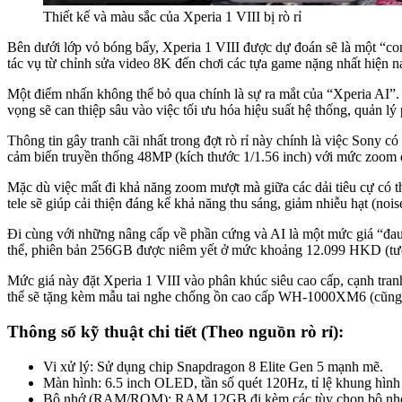
Thiết kế và màu sắc của Xperia 1 VIII bị rò rỉ
Bên dưới lớp vỏ bóng bẩy, Xperia 1 VIII được dự đoán sẽ là một “c
tác vụ từ chỉnh sửa video 8K đến chơi các tựa game nặng nhất hiện 
Một điểm nhấn không thể bỏ qua chính là sự ra mắt của “Xperia AI”.
vọng sẽ can thiệp sâu vào việc tối ưu hóa hiệu suất hệ thống, quản l
Thông tin gây tranh cãi nhất trong đợt rò rỉ này chính là việc Sony 
cảm biến truyền thống 48MP (kích thước 1/1.56 inch) với mức zoom 
Mặc dù việc mất đi khả năng zoom mượt mà giữa các dải tiêu cự có th
tele sẽ giúp cải thiện đáng kể khả năng thu sáng, giảm nhiễu hạt (no
Đi cùng với những nâng cấp về phần cứng và AI là một mức giá “đau v
thể, phiên bản 256GB được niêm yết ở mức khoảng 12.099 HKD (tươ
Mức giá này đặt Xperia 1 VIII vào phân khúc siêu cao cấp, cạnh tran
thể sẽ tặng kèm mẫu tai nghe chống ồn cao cấp WH-1000XM6 (cũng ch
Thông số kỹ thuật chi tiết (Theo nguồn rò rỉ):
Vi xử lý: Sử dụng chip Snapdragon 8 Elite Gen 5 mạnh mẽ.
Màn hình: 6.5 inch OLED, tần số quét 120Hz, tỉ lệ khung hìn
Bộ nhớ (RAM/ROM): RAM 12GB đi kèm các tùy chọn bộ nhớ