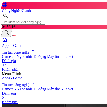
language
Công Nghệ Nhanh
search
04:58:17
search
home
Apps - Game
expand_more
Tin tức công nghệ
Camera - Nghe nhìn
Di động
Máy tính - Tablet
Đánh giá
Xe
Khám phá
search
Menu Chính
Apps - Game
arrow_drop_down
Tin tức công nghệ
Camera - Nghe nhìn
Di động
Máy tính - Tablet
Đánh giá
Xe
Khám phá