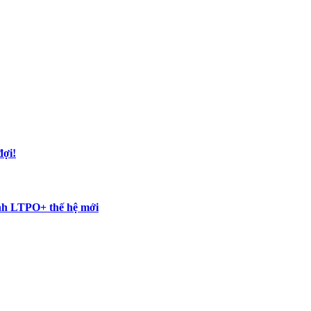
đợi!
ình LTPO+ thế hệ mới