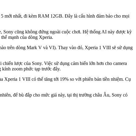
Gen 5 mới nhất, đi kèm RAM 12GB. Đây là cấu hình đảm bảo cho mọi
one, Sony cũng không đứng ngoài cuộc chơi. Hệ thống AI này được kỳ
là thế mạnh của dòng Xperia.
ự hào trên dòng Mark V và VI). Thay vào đó, Xperia 1 VIII sẽ sử dụng
đi chiến lược của Sony. Việc sử dụng cảm biến lớn hơn cho camera
ng kính zoom phức tạp trước đây.
a Xperia 1 VIII có thể tăng tới 19% so với phiên bản tiền nhiệm. Cụ
nhiên, để bù đắp cho mức giá này, tại thị trường châu Âu, Sony có