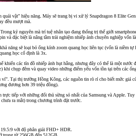
on quái vật” hiệu năng. Máy sẽ trang bị vi xử lý Snapdragon 8 Elite 
nay đều mượt mà.
 Trong kỷ nguyên mà trí tuệ nhân tạo đang thống trị thế giới smartph
ý pin và đặc biệt là nâng tầm trải nghiệm nhiếp ảnh chuyên nghiệp vốn 
có khả năng sẽ loại bỏ ống kính zoom quang học liên tục (vốn là niềm t
quang học cố định là 3x.
ể khiến các tín đồ nhiếp ảnh hụt hẫng, nhưng đây có thể là một nước 
ise) khi chụp đêm và quay video những điểm yếu vốn tồn tại trên các ố
í”. Tại thị trường Hồng Kông, các nguồn tin rò rỉ cho biết mức giá củ
ng đương hơn 39 triệu đồng).
h trực tiếp với những đối thủ sừng sỏ nhất của Samsung và Apple. Tuy 
ưa ra mắt) trong chương trình đặt trước.
h 19.5:9 với độ phân giải FHD+ HDR.
 trong từ 256GB đến 512GB.