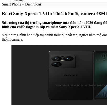
Smart Phone – Điện thoại
Rò rỉ Sony Xperia 1 VIII: Thiết kế mới, camera 48MP
Sức nóng của thị trường smartphone nửa đầu năm 2026 đang đổ 
hình của chiếc flagship sắp ra mắt: Sony Xperia 1 VIII.
Với những hình ảnh tiếp thị chính thức bị phát tán, người hâm mộ đ
thống camera.