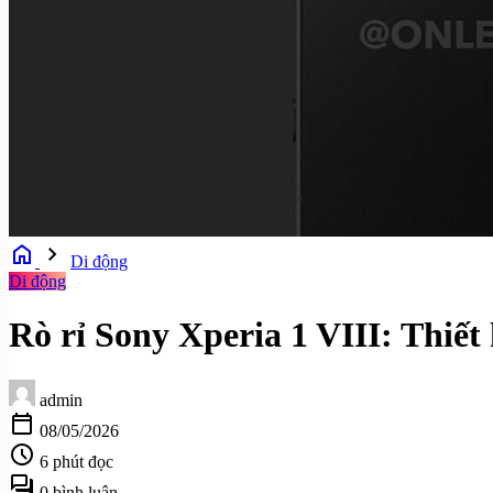
home
chevron_right
Di động
Di động
Rò rỉ Sony Xperia 1 VIII: Thiết
admin
calendar_today
08/05/2026
schedule
6 phút đọc
forum
0 bình luận