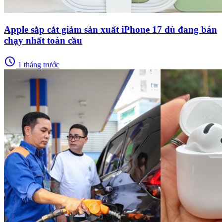
Apple sắp cắt giảm sản xuất iPhone 17 dù đang bán
chạy nhất toàn cầu
schedule
1 tháng trước