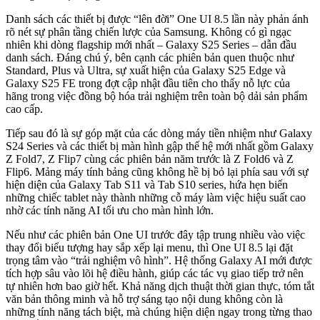
Danh sách các thiết bị được “lên đời” One UI 8.5 lần này phản ánh
rõ nét sự phân tầng chiến lược của Samsung. Không có gì ngạc
nhiên khi dòng flagship mới nhất – Galaxy S25 Series – dẫn đầu
danh sách. Đáng chú ý, bên cạnh các phiên bản quen thuộc như
Standard, Plus và Ultra, sự xuất hiện của Galaxy S25 Edge và
Galaxy S25 FE trong đợt cập nhật đầu tiên cho thấy nỗ lực của
hãng trong việc đồng bộ hóa trải nghiệm trên toàn bộ dải sản phẩm
cao cấp.
Tiếp sau đó là sự góp mặt của các dòng máy tiền nhiệm như Galaxy
S24 Series và các thiết bị màn hình gập thế hệ mới nhất gồm Galaxy
Z Fold7, Z Flip7 cùng các phiên bản năm trước là Z Fold6 và Z
Flip6. Mảng máy tính bảng cũng không hề bị bỏ lại phía sau với sự
hiện diện của Galaxy Tab S11 và Tab S10 series, hứa hẹn biến
những chiếc tablet này thành những cỗ máy làm việc hiệu suất cao
nhờ các tính năng AI tối ưu cho màn hình lớn.
Nếu như các phiên bản One UI trước đây tập trung nhiều vào việc
thay đổi biểu tượng hay sắp xếp lại menu, thì One UI 8.5 lại đặt
trọng tâm vào “trải nghiệm vô hình”. Hệ thống Galaxy AI mới được
tích hợp sâu vào lõi hệ điều hành, giúp các tác vụ giao tiếp trở nên
tự nhiên hơn bao giờ hết. Khả năng dịch thuật thời gian thực, tóm tắt
văn bản thông minh và hỗ trợ sáng tạo nội dung không còn là
những tính năng tách biệt, mà chúng hiện diện ngay trong từng thao