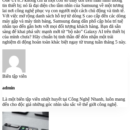
One UI 8.5 không chỉ là một con số thay đổi trên màn hình thông
tin thiết bị; nó là đại diện cho tầm nhìn của Samsung về một tương
lai nơi công nghệ phục vụ con người một cách chủ động và tinh tế.
Với việc mở rộng danh sách hỗ trợ từ dòng S cao cấp đến các dòng
máy gập và máy tính bảng, Samsung đang dần phổ cập hóa trí tuệ
nhân tạo đến gần hơn với mọi đối tượng khách hàng. Bạn đã sẵn
sàng để khai phá sức mạnh mới từ “bộ não” Galaxy AI trên thiết bị
của mình chưa? Hãy chuẩn bị tinh thần để đón nhận một trải
nghiệm di động hoàn toàn khác biệt ngay từ trung tuần tháng 5 này.
Biên tập viên
admin
Là một biên tập viên nhiệt huyết tại Công Nghệ Nhanh, luôn mang
đến cho độc giả những góc nhìn sâu sắc về thế giới công nghệ.