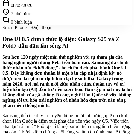
calendar_today
08/05/2026
schedule
7 phút đọc
forum
0 bình luận
Smart Phone – Điện thoại
One UI 8.5 chính thức lộ diện: Galaxy S25 và Z
Fold7 dẫn đầu làn sóng AI
Sau hơn 120 ngày miệt mài thử nghiệm với sự tham gia của
hàng nghìn người dùng Beta trên toàn cầu, Samsung đã chính
thức nhấn nút “khởi động” cho chiến dịch phát hành One UI
8.5. Đây không đơn thuần là một bản cập nhật định kỳ; nó
được xem là cột mốc định hình lại hệ sinh thái Galaxy trong
năm 2026, nơi mà ranh giới giữa phần cứng thuần túy và trí
tuệ nhân tạo (AI) dần trở nên xóa nhòa. Bản cập nhật này là lời
khẳng định của gã khổng lồ công nghệ Hàn Quốc về việc không
ngừng tối ưu hóa trải nghiệm cá nhân hóa dựa trên nền tảng
phần mềm thông minh.
Samsung tiếp tục duy trì truyền thống ưu ái thị trường quê nhà khi
chọn Hàn Quốc là điểm xuất phát đầu tiên vào ngày 6/5. Việc triển
khai tại “sân nhà” không chỉ là một sự ưu tiên mang tính biểu tượng,
mà còn là bước kiểm chứng cuối cùng về tính ổn định của hệ thống