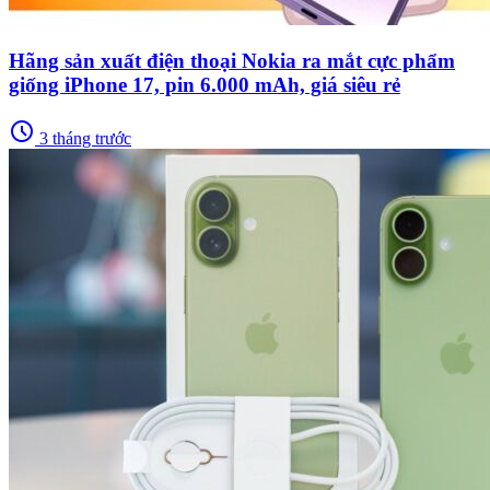
Hãng sản xuất điện thoại Nokia ra mắt cực phẩm
giống iPhone 17, pin 6.000 mAh, giá siêu rẻ
schedule
3 tháng trước