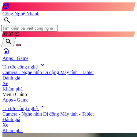
language
Công Nghệ Nhanh
search
03:37:24
search
home
Apps - Game
expand_more
Tin tức công nghệ
Camera - Nghe nhìn
Di động
Máy tính - Tablet
Đánh giá
Xe
Khám phá
search
Menu Chính
Apps - Game
arrow_drop_down
Tin tức công nghệ
Camera - Nghe nhìn
Di động
Máy tính - Tablet
Đánh giá
Xe
Khám phá