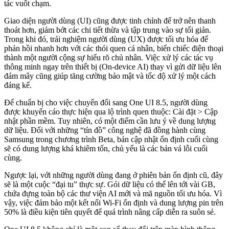
tác vuốt chạm.
Giao diện người dùng (UI) cũng được tinh chỉnh để trở nên thanh
thoát hơn, giảm bớt các chi tiết thừa và tập trung vào sự tối giản.
Trong khi đó, trải nghiệm người dùng (UX) được tối ưu hóa để
phản hồi nhanh hơn với các thói quen cá nhân, biến chiếc điện thoại
thành một người cộng sự hiểu rõ chủ nhân. Việc xử lý các tác vụ
thông minh ngay trên thiết bị (On-device AI) thay vì gửi dữ liệu lên
đám mây cũng giúp tăng cường bảo mật và tốc độ xử lý một cách
đáng kể.
Để chuẩn bị cho việc chuyển đổi sang One UI 8.5, người dùng
được khuyến cáo thực hiện qua lộ trình quen thuộc: Cài đặt > Cập
nhật phần mềm. Tuy nhiên, có một điểm cần lưu ý về dung lượng
dữ liệu. Đối với những “tín đồ” công nghệ đã đồng hành cùng
Samsung trong chương trình Beta, bản cập nhật ổn định cuối cùng
sẽ có dung lượng khá khiêm tốn, chủ yếu là các bản vá lỗi cuối
cùng.
Ngược lại, với những người dùng đang ở phiên bản ổn định cũ, đây
sẽ là một cuộc “đại tu” thực sự. Gói dữ liệu có thể lên tới vài GB,
chứa đựng toàn bộ các thư viện AI mới và mã nguồn tối ưu hóa. Vì
vậy, việc đảm bảo một kết nối Wi-Fi ổn định và dung lượng pin trên
50% là điều kiện tiên quyết để quá trình nâng cấp diễn ra suôn sẻ.