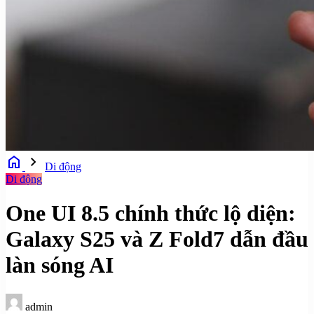
home
chevron_right
Di động
Di động
One UI 8.5 chính thức lộ diện:
Galaxy S25 và Z Fold7 dẫn đầu
làn sóng AI
admin