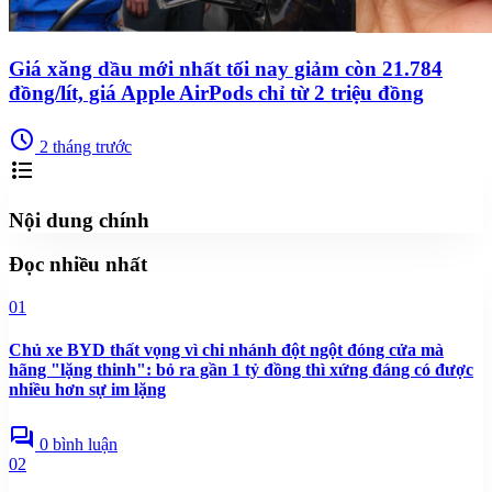
Giá xăng dầu mới nhất tối nay giảm còn 21.784
đồng/lít, giá Apple AirPods chỉ từ 2 triệu đồng
schedule
2 tháng trước
format_list_bulleted
Nội dung chính
Đọc nhiều nhất
01
Chủ xe BYD thất vọng vì chi nhánh đột ngột đóng cửa mà
hãng "lặng thinh": bỏ ra gần 1 tỷ đồng thì xứng đáng có được
nhiều hơn sự im lặng
forum
0 bình luận
02