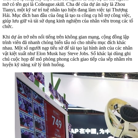
mở có tên gọi là Colleague.skill. Cha đẻ của dự án này là Zhou
Tianyi, một kỹ sư trí tuệ nhân tạo hiện đang làm việc tại Thượng
Hải. Mục đích ban đầu của ông là tạo ra công cụ hỗ trợ công việc,
giúp lưu giữ và tái sử dụng kinh nghiệm của nhân viên trong các tổ
chức.
Khi dự án trở nên nổi tiếng trên không gian mạng, cộng đồng lập
trình viên đã nhanh chóng biến tấu nó cho nhiều mục đích khác
nhau. Một số người nạp tiểu sử để tái tạo lại hình ảnh của các nhân
vật kiệt xuất như Elon Musk hay Steve Jobs. Số khác lại dùng ghi
chú cuộc họp để mô phỏng phong cách giao tiếp của sếp nhằm rèn
luyện kỹ năng xử lý tình huống.