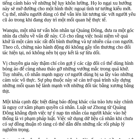
tiếng cảnh báo về những hệ lụy khôn lường. Họ lo ngại xu hướng
này sẽ mở đường cho một hình thức ngoại tình tư tưởng kiểu mới.
Cụ thể, nhiều người dùng có thể vẫn lén lút tương tác với người yêu
cũ ảo trong khi đang duy trì một mối quan hệ thực tế.
Wanqiu, một nhà tư vấn hôn nhân tại Quảng Đông, đưa ra một góc
nhìn đa chiều về vấn đề này. Cô cho rằng việc hoài niệm về quá
khứ là một cảm xúc rất đỗi bình thường và tự nhiên của con người.
Theo cô, chừng nào hành động đó không gây tổn thương cho đối
tác hiện tại, nó không nên bị quy kết là sự lừa dối.
Vị chuyên gia này thậm chí còn gợi ý các cặp đôi có thể dùng hình
bóng ảo để cùng nhau tháo gỡ những vướng mắc trong quá khứ.
Tuy nhiên, cô nhấn mạnh nguy cơ người dùng bị sa lầy vào những
cảm xúc vô thực. Sự phụ thuộc này sẽ cản trở quá trình xây dựng
những mối quan hệ lành mạnh với những đối tác bằng xương bằng
thịt.
Một khía cạnh đặc biệt đáng báo động khác của trào lưu này chính
là nguy cơ xâm phạm quyền cá nhân. Luật sư Zhong từ Quảng
Đông khẳng định việc tự ý nạp tin nhắn của người khác vào hệ
thống là vi phạm pháp luật. Việc sử dụng dữ liệu cá nhân khi chưa
có sự đồng thuận rõ ràng có thể dẫn đến những rắc rối pháp lý
nghiêm trọng.