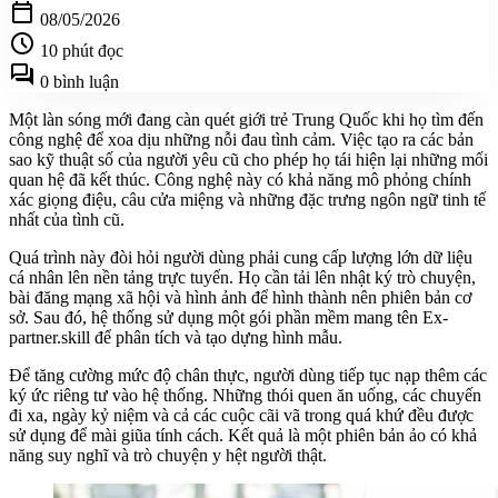
calendar_today
08/05/2026
schedule
10 phút đọc
forum
0 bình luận
Một làn sóng mới đang càn quét giới trẻ Trung Quốc khi họ tìm đến
công nghệ để xoa dịu những nỗi đau tình cảm. Việc tạo ra các bản
sao kỹ thuật số của người yêu cũ cho phép họ tái hiện lại những mối
quan hệ đã kết thúc. Công nghệ này có khả năng mô phỏng chính
xác giọng điệu, câu cửa miệng và những đặc trưng ngôn ngữ tinh tế
nhất của tình cũ.
Quá trình này đòi hỏi người dùng phải cung cấp lượng lớn dữ liệu
cá nhân lên nền tảng trực tuyến. Họ cần tải lên nhật ký trò chuyện,
bài đăng mạng xã hội và hình ảnh để hình thành nên phiên bản cơ
sở. Sau đó, hệ thống sử dụng một gói phần mềm mang tên Ex-
partner.skill để phân tích và tạo dựng hình mẫu.
Để tăng cường mức độ chân thực, người dùng tiếp tục nạp thêm các
ký ức riêng tư vào hệ thống. Những thói quen ăn uống, các chuyến
đi xa, ngày kỷ niệm và cả các cuộc cãi vã trong quá khứ đều được
sử dụng để mài giũa tính cách. Kết quả là một phiên bản ảo có khả
năng suy nghĩ và trò chuyện y hệt người thật.