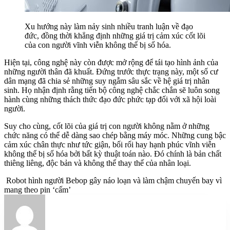
Xu hướng này làm nảy sinh nhiều tranh luận về đạo
đức, đồng thời khẳng định những giá trị cảm xúc cốt lõi
của con người vĩnh viễn không thể bị số hóa.
Hiện tại, công nghệ này còn được mở rộng để tái tạo hình ảnh của
những người thân đã khuất. Đứng trước thực trạng này, một số cư
dân mạng đã chia sẻ những suy ngẫm sâu sắc về hệ giá trị nhân
sinh. Họ nhận định rằng tiến bộ công nghệ chắc chắn sẽ luôn song
hành cùng những thách thức đạo đức phức tạp đối với xã hội loài
người.
Suy cho cùng, cốt lõi của giá trị con người không nằm ở những
chức năng có thể dễ dàng sao chép bằng máy móc. Những cung bậc
cảm xúc chân thực như tức giận, bối rối hay hạnh phúc vĩnh viễn
không thể bị số hóa bởi bất kỳ thuật toán nào. Đó chính là bản chất
thiêng liêng, độc bản và không thể thay thế của nhân loại.
Robot hình người Bebop gây náo loạn và làm chậm chuyến bay vì
mang theo pin ‘cấm’