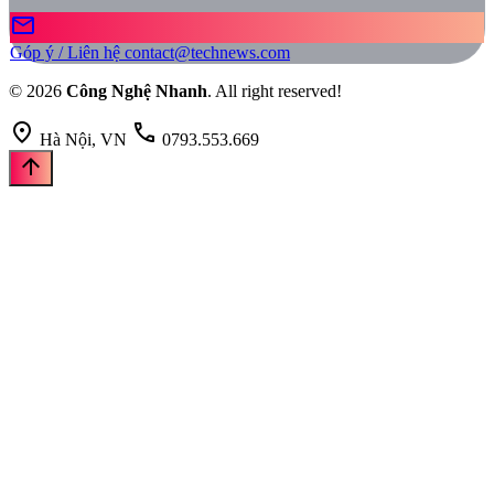
mail
Góp ý / Liên hệ
contact@technews.com
© 2026
Công Nghệ Nhanh
. All right reserved!
location_on
call
Hà Nội, VN
0793.553.669
arrow_upward