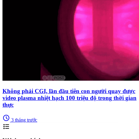
Không phải CGI, lần đầu tiên con người quay được
video plasma nhiệt hạch 100 triệu độ trong thời gian
thực
schedule
3 tháng trước
format_list_bulleted