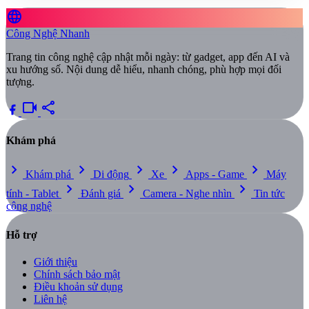
language
Công Nghệ Nhanh
Trang tin công nghệ cập nhật mỗi ngày: từ gadget, app đến AI và
xu hướng số. Nội dung dễ hiểu, nhanh chóng, phù hợp mọi đối
tượng.
videocam
share
Khám phá
chevron_right
chevron_right
chevron_right
chevron_right
chevron_right
Khám phá
Di động
Xe
Apps - Game
Máy
chevron_right
chevron_right
chevron_right
tính - Tablet
Đánh giá
Camera - Nghe nhìn
Tin tức
công nghệ
Hỗ trợ
Giới thiệu
Chính sách bảo mật
Điều khoản sử dụng
Liên hệ