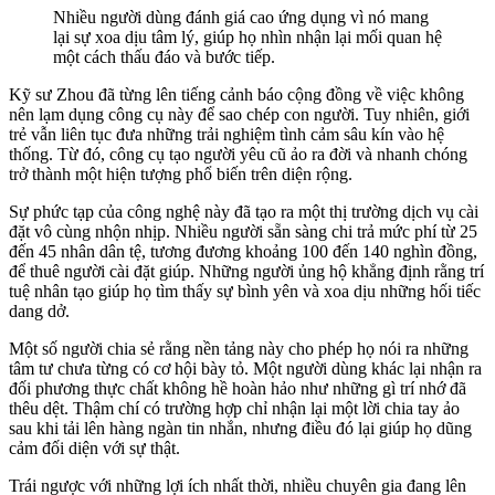
Nhiều người dùng đánh giá cao ứng dụng vì nó mang
lại sự xoa dịu tâm lý, giúp họ nhìn nhận lại mối quan hệ
một cách thấu đáo và bước tiếp.
Kỹ sư Zhou đã từng lên tiếng cảnh báo cộng đồng về việc không
nên lạm dụng công cụ này để sao chép con người. Tuy nhiên, giới
trẻ vẫn liên tục đưa những trải nghiệm tình cảm sâu kín vào hệ
thống. Từ đó, công cụ tạo người yêu cũ ảo ra đời và nhanh chóng
trở thành một hiện tượng phổ biến trên diện rộng.
Sự phức tạp của công nghệ này đã tạo ra một thị trường dịch vụ cài
đặt vô cùng nhộn nhịp. Nhiều người sẵn sàng chi trả mức phí từ 25
đến 45 nhân dân tệ, tương đương khoảng 100 đến 140 nghìn đồng,
để thuê người cài đặt giúp. Những người ủng hộ khẳng định rằng trí
tuệ nhân tạo giúp họ tìm thấy sự bình yên và xoa dịu những hối tiếc
dang dở.
Một số người chia sẻ rằng nền tảng này cho phép họ nói ra những
tâm tư chưa từng có cơ hội bày tỏ. Một người dùng khác lại nhận ra
đối phương thực chất không hề hoàn hảo như những gì trí nhớ đã
thêu dệt. Thậm chí có trường hợp chỉ nhận lại một lời chia tay ảo
sau khi tải lên hàng ngàn tin nhắn, nhưng điều đó lại giúp họ dũng
cảm đối diện với sự thật.
Trái ngược với những lợi ích nhất thời, nhiều chuyên gia đang lên