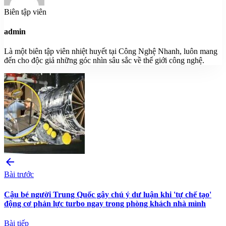
Biên tập viên
admin
Là một biên tập viên nhiệt huyết tại Công Nghệ Nhanh, luôn mang
đến cho độc giả những góc nhìn sâu sắc về thế giới công nghệ.
arrow_back
Bài trước
Cậu bé người Trung Quốc gây chú ý dư luận khi 'tự chế tạo'
động cơ phản lực turbo ngay trong phòng khách nhà mình
Bài tiếp