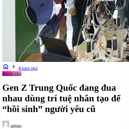
home
chevron_right
Khám phá
Khám phá
Gen Z Trung Quốc đang đua
nhau dùng trí tuệ nhân tạo để
“hồi sinh” người yêu cũ
admin