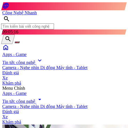
language
Công Nghệ Nhanh
search
09:05:18
search
home
Apps - Game
expand_more
Tin tức công nghệ
Camera - Nghe nhìn
Di động
Máy tính - Tablet
Đánh giá
Xe
Khám phá
search
Menu Chính
Apps - Game
arrow_drop_down
Tin tức công nghệ
Camera - Nghe nhìn
Di động
Máy tính - Tablet
Đánh giá
Xe
Khám phá