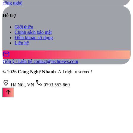
công nghệ
Hỗ trợ
Giới thiệu
Chính sách bảo mật
Điều khoản sử dụng
Liên hệ
mail
Góp ý / Liên hệ
contact@technews.com
© 2026
Công Nghệ Nhanh
. All right reserved!
location_on
call
Hà Nội, VN
0793.553.669
arrow_upward