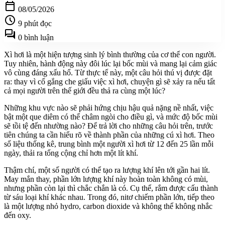
calendar_today
08/05/2026
schedule
9 phút đọc
forum
0 bình luận
Xì hơi là một hiện tượng sinh lý bình thường của cơ thể con người.
Tuy nhiên, hành động này đôi lúc lại bốc mùi và mang lại cảm giác
vô cùng đáng xấu hổ. Từ thực tế này, một câu hỏi thú vị được đặt
ra: thay vì cố gắng che giấu việc xì hơi, chuyện gì sẽ xảy ra nếu tất
cả mọi người trên thế giới đều thả ra cùng một lúc?
Những khu vực nào sẽ phải hứng chịu hậu quả nặng nề nhất, việc
bật một que diêm có thể châm ngòi cho điều gì, và mức độ bốc mùi
sẽ tồi tệ đến nhường nào? Để trả lời cho những câu hỏi trên, trước
tiên chúng ta cần hiểu rõ về thành phần của những cú xì hơi. Theo
số liệu thống kê, trung bình một người xì hơi từ 12 đến 25 lần mỗi
ngày, thải ra tổng cộng chỉ hơn một lít khí.
Thậm chí, một số người có thể tạo ra lượng khí lên tới gần hai lít.
May mắn thay, phần lớn lượng khí này hoàn toàn không có mùi,
nhưng phần còn lại thì chắc chắn là có. Cụ thể, rắm được cấu thành
từ sáu loại khí khác nhau. Trong đó, nitơ chiếm phần lớn, tiếp theo
là một lượng nhỏ hydro, carbon dioxide và không thể không nhắc
đến oxy.