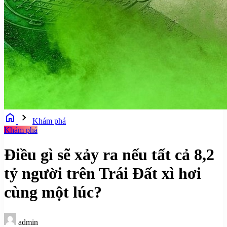
home
chevron_right
Khám phá
Khám phá
Điều gì sẽ xảy ra nếu tất cả 8,2
tỷ người trên Trái Đất xì hơi
cùng một lúc?
admin