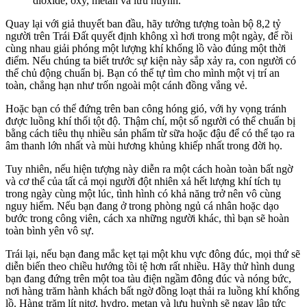
dioxide, oxy, metan và lưu huỳnh.
Quay lại với giả thuyết ban đầu, hãy tưởng tượng toàn bộ 8,2 tỷ
người trên Trái Đất quyết định không xì hơi trong một ngày, để rồi
cùng nhau giải phóng một lượng khí khổng lồ vào đúng một thời
điểm. Nếu chúng ta biết trước sự kiện này sắp xảy ra, con người có
thể chủ động chuẩn bị. Bạn có thể tự tìm cho mình một vị trí an
toàn, chẳng hạn như trốn ngoài một cánh đồng vắng vẻ.
Hoặc bạn có thể đứng trên ban công hóng gió, với hy vọng tránh
được luồng khí thối tột độ. Thậm chí, một số người có thể chuẩn bị
bằng cách tiêu thụ nhiều sản phẩm từ sữa hoặc đậu để có thể tạo ra
âm thanh lớn nhất và mùi hương khủng khiếp nhất trong đời họ.
Tuy nhiên, nếu hiện tượng này diễn ra một cách hoàn toàn bất ngờ
và cơ thể của tất cả mọi người đột nhiên xả hết lượng khí tích tụ
trong ngày cùng một lúc, tình hình có khả năng trở nên vô cùng
nguy hiểm. Nếu bạn đang ở trong phòng ngủ cá nhân hoặc dạo
bước trong công viên, cách xa những người khác, thì bạn sẽ hoàn
toàn bình yên vô sự.
Trái lại, nếu bạn đang mắc kẹt tại một khu vực đông đúc, mọi thứ sẽ
diễn biến theo chiều hướng tồi tệ hơn rất nhiều. Hãy thử hình dung
bạn đang đứng trên một toa tàu điện ngầm đông đúc và nóng bức,
nơi hàng trăm hành khách bất ngờ đồng loạt thải ra luồng khí khổng
lồ. Hàng trăm lít nitơ, hydro, metan và lưu huỳnh sẽ ngay lập tức