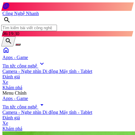
language
Công Nghệ Nhanh
search
06:19:32
search
home
Apps - Game
expand_more
Tin tức công nghệ
Camera - Nghe nhìn
Di động
Máy tính - Tablet
Đánh giá
Xe
Khám phá
search
Menu Chính
Apps - Game
arrow_drop_down
Tin tức công nghệ
Camera - Nghe nhìn
Di động
Máy tính - Tablet
Đánh giá
Xe
Khám phá