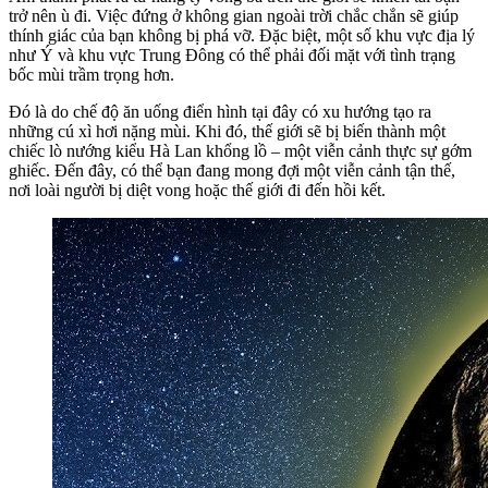
trở nên ù đi. Việc đứng ở không gian ngoài trời chắc chắn sẽ giúp
thính giác của bạn không bị phá vỡ. Đặc biệt, một số khu vực địa lý
như Ý và khu vực Trung Đông có thể phải đối mặt với tình trạng
bốc mùi trầm trọng hơn.
Đó là do chế độ ăn uống điển hình tại đây có xu hướng tạo ra
những cú xì hơi nặng mùi. Khi đó, thế giới sẽ bị biến thành một
chiếc lò nướng kiểu Hà Lan khổng lồ – một viễn cảnh thực sự gớm
ghiếc. Đến đây, có thể bạn đang mong đợi một viễn cảnh tận thế,
nơi loài người bị diệt vong hoặc thế giới đi đến hồi kết.