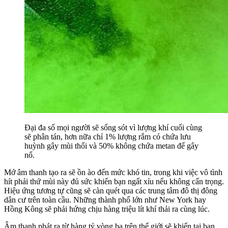
Đại đa số mọi người sẽ sống sót vì lượng khí cuối cùng
sẽ phân tán, hơn nữa chỉ 1% lượng rắm có chứa lưu
huỳnh gây mùi thối và 50% không chứa metan để gây
nổ.
Mớ âm thanh tạo ra sẽ ồn ào đến mức khó tin, trong khi việc vô tình
hít phải thứ mùi này đủ sức khiến bạn ngất xỉu nếu không cẩn trọng.
Hiệu ứng tương tự cũng sẽ càn quét qua các trung tâm đô thị đông
dân cư trên toàn cầu. Những thành phố lớn như New York hay
Hồng Kông sẽ phải hứng chịu hàng triệu lít khí thải ra cùng lúc.
Âm thanh phát ra từ hàng tỷ vòng ba trên thế giới sẽ khiến tai bạn