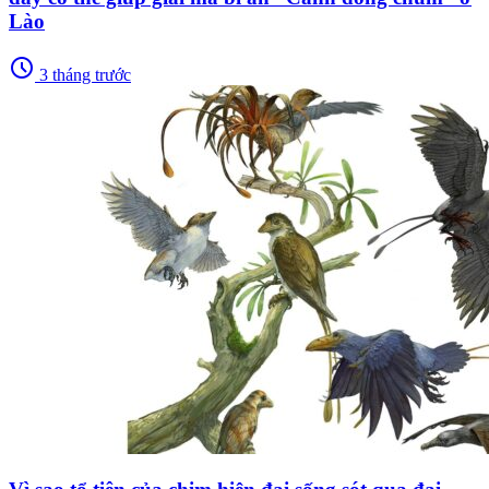
Lào
schedule
3 tháng trước