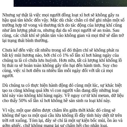
Nhưng sự thật là việc mọi người đồng loạt xì hơi sẽ không gây ra
hậu quả tàn khốc đến vậy. Mặc dù chắc chắn có thể ghi nhận một số
trường hợp tử vong và thương tích do tác động của lượng khí cũng
như âm lượng phát ra, nhưng đại đa số mọi người sẽ an toàn. Sau
cùng, các chất khí sẽ phân tán vào không gian và mọi thứ sẽ dần trở
lại trạng thái bình thường.
Chưa kể đến việc rất nhiều trong số đó thậm chí sẽ không phát ra
bất kỳ mùi hương nào, bởi chỉ có 1% số lần xì hơi hàng ngày của
chúng ta là có chứa lưu huỳnh. Hơn nữa, tất cả lượng khí khổng lồ
bị thải ra sẽ hoàn toàn không gây tổn hại đến hành tinh. Suy cho
cùng, việc xì hơi diễn ra nhiều lần mỗi ngày đối với tất cả mọi
người.
Dù chúng ta có thực hiện hành động đó cùng một lúc, sự khác biệt
tạo ra cũng không quá lớn vì con người vẫn đang đẩy những loại
khí này vào không khí hàng ngày. Về nguy cơ từ khí metan, dữ liệu
cho thấy 50% số lần xì hơi không hề sản sinh ra loại khí này.
Vì vậy, một que diêm được châm lên giữa thời khắc đó cũng sẽ
không thể tạo ra một quả cầu lửa khổng lồ đầy tính hủy diệt từ trên
trời rơi xuống. Tóm lại, đây sẽ chỉ là một sự kiện bốc mùi, ồn ào và
gớm ghiếc, chứ không mang lại sự chấm hết cho nhân loại.