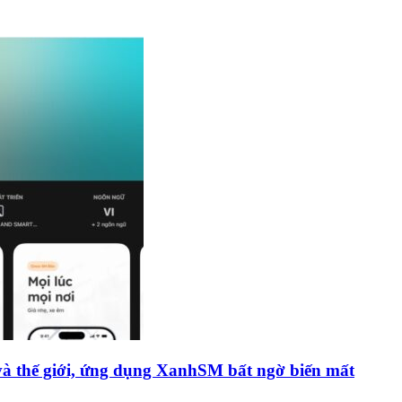
và thế giới, ứng dụng XanhSM bất ngờ biến mất