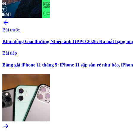
arrow_back
Bài trước
Khởi động Giải thưởng Nhiếp ảnh OPPO 2026: Ra mắt hạng mục '
Bài tiếp
Bảng giá iPhone 11 tháng 5: iPhone 11 sập sàn rẻ như bèo, iPho
arrow_forward