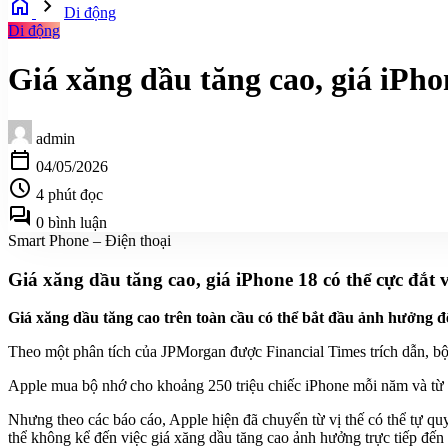
home
chevron_right
Di động
Di động
Giá xăng dầu tăng cao, giá iPhon
admin
calendar_today
04/05/2026
schedule
4 phút đọc
forum
0 bình luận
Smart Phone – Điện thoại
Giá xăng dầu tăng cao, giá iPhone 18 có thể cực đắt 
Giá xăng dầu tăng cao trên toàn cầu có thể bắt đầu ảnh hưởng đế
Theo một phân tích của JPMorgan được Financial Times trích dẫn, bộ
Apple mua bộ nhớ cho khoảng 250 triệu chiếc iPhone mỗi năm và từ t
Nhưng theo các báo cáo, Apple hiện đã chuyển từ vị thế có thể tự quy
thể không kể đến việc giá xăng dầu tăng cao ảnh hưởng trực tiếp đến