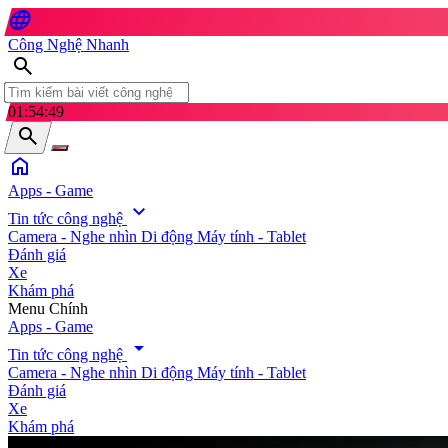
language
Công Nghệ Nhanh
search
01:54:50
search
home
Apps - Game
expand_more
Tin tức công nghệ
Camera - Nghe nhìn
Di động
Máy tính - Tablet
Đánh giá
Xe
Khám phá
search
Menu Chính
Apps - Game
arrow_drop_down
Tin tức công nghệ
Camera - Nghe nhìn
Di động
Máy tính - Tablet
Đánh giá
Xe
Khám phá