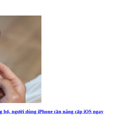
g bố, người dùng iPhone cần nâng cấp iOS ngay