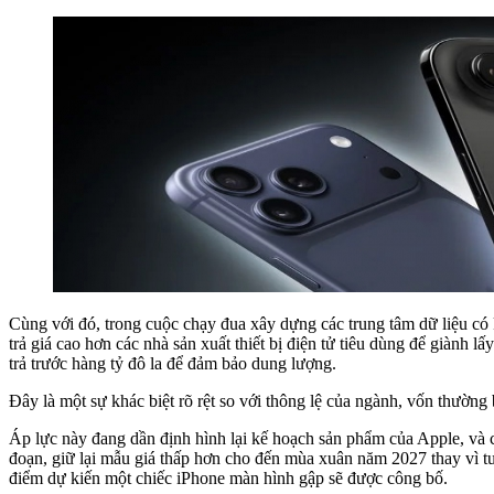
Cùng với đó, trong cuộc chạy đua xây dựng các trung tâm dữ liệu có 
trả giá cao hơn các nhà sản xuất thiết bị điện tử tiêu dùng để giàn
trả trước hàng tỷ đô la để đảm bảo dung lượng.
Đây là một sự khác biệt rõ rệt so với thông lệ của ngành, vốn thường
Áp lực này đang dần định hình lại kế hoạch sản phẩm của Apple, và c
đoạn, giữ lại mẫu giá thấp hơn cho đến mùa xuân năm 2027 thay vì t
điểm dự kiến ​​một chiếc iPhone màn hình gập sẽ được công bố.