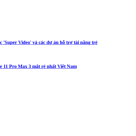
Super Video' và các dự án hỗ trợ tài năng trẻ
ne 11 Pro Max 3 mắt rẻ nhất Việt Nam