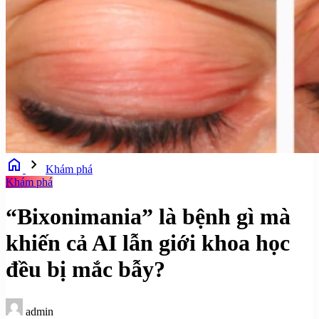
home
chevron_right
Khám phá
Khám phá
“Bixonimania” là bệnh gì mà
khiến cả AI lẫn giới khoa học
đều bị mắc bẫy?
admin