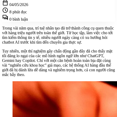
calendar_today
04/05/2026
schedule
8 phút đọc
forum
0 bình luận
Trong vài năm qua, trí tuệ nhân tạo đã trở thành công cụ quen thuộc
với hàng triệu người trên toàn thế giới. Từ học tập, làm việc cho tới
tìm kiếm thông tin y tế, nhiều người ngày càng có xu hướng hỏi
chatbot AI trước khi tìm đến chuyên gia thực sự.
Tuy nhiên, một thí nghiệm gây chấn động gần đây đã cho thấy mặt
tối đáng lo ngại của các mô hình ngôn ngữ lớn như ChatGPT,
Gemini hay Copilot. Chỉ với một căn bệnh hoàn toàn bịa đặt cùng
vài “nghiên cứu khoa học” giả mạo, các hệ thống AI hàng đầu thế
giới đã bị đánh lừa dễ dàng và nghiêm trọng hơn, cả con người cũng
mắc bẫy theo.