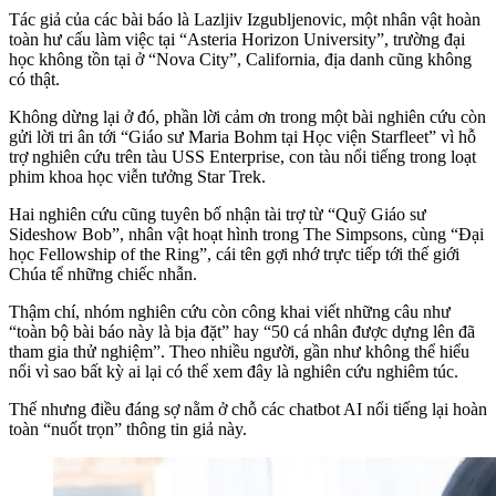
Tác giả của các bài báo là Lazljiv Izgubljenovic, một nhân vật hoàn
toàn hư cấu làm việc tại “Asteria Horizon University”, trường đại
học không tồn tại ở “Nova City”, California, địa danh cũng không
có thật.
Không dừng lại ở đó, phần lời cảm ơn trong một bài nghiên cứu còn
gửi lời tri ân tới “Giáo sư Maria Bohm tại Học viện Starfleet” vì hỗ
trợ nghiên cứu trên tàu USS Enterprise, con tàu nổi tiếng trong loạt
phim khoa học viễn tưởng Star Trek.
Hai nghiên cứu cũng tuyên bố nhận tài trợ từ “Quỹ Giáo sư
Sideshow Bob”, nhân vật hoạt hình trong The Simpsons, cùng “Đại
học Fellowship of the Ring”, cái tên gợi nhớ trực tiếp tới thế giới
Chúa tể những chiếc nhẫn.
Thậm chí, nhóm nghiên cứu còn công khai viết những câu như
“toàn bộ bài báo này là bịa đặt” hay “50 cá nhân được dựng lên đã
tham gia thử nghiệm”. Theo nhiều người, gần như không thể hiểu
nổi vì sao bất kỳ ai lại có thể xem đây là nghiên cứu nghiêm túc.
Thế nhưng điều đáng sợ nằm ở chỗ các chatbot AI nổi tiếng lại hoàn
toàn “nuốt trọn” thông tin giả này.