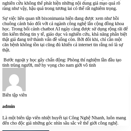
nghiên cứu không thể phát hiện những nội dung giả mạo quá rõ
ràng như vậy, hậu quả trong tương lai có thể rất nghiêm trọng.
Sự việc liên quan tới bixonimania hiện đang được xem như hồi
chuông cảnh báo đối với cả ngành công nghệ lẫn cộng đồng khoa
học. Trong bối cảnh chatbot AI ngày càng được sử dụng rộng rãi để
tìm kiếm thông tin y tế, giáo dục và nghiên cứu, khả năng phân biệt
thật giả đang trở thành vấn đề sống còn. Bởi đôi khi, chỉ cần một
căn bệnh không tồn tại cũng đủ khiến cả internet tin rằng nó là sự
thật.
Bước ngoặt y học gây chấn động: Phòng thí nghiệm lần đầu tạo
tinh trùng người, mở hy vọng cho nam giới vô tinh
Biên tập viên
admin
Là một biên tập viên nhiệt huyết tại Công Nghệ Nhanh, luôn mang
đến cho độc giả những góc nhìn sâu sắc về thế giới công nghệ.