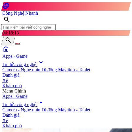
language
Công Nghệ Nhanh
search
04:18:14
search
home
Apps - Game
expand_more
Tin tức công nghệ
Camera - Nghe nhìn
Di động
Máy tính - Tablet
Đánh giá
Xe
Khám phá
search
Menu Chính
Apps - Game
arrow_drop_down
Tin tức công nghệ
Camera - Nghe nhìn
Di động
Máy tính - Tablet
Đánh giá
Xe
Khám phá