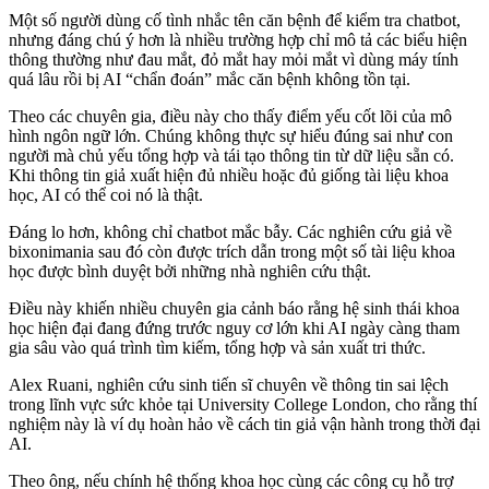
Một số người dùng cố tình nhắc tên căn bệnh để kiểm tra chatbot,
nhưng đáng chú ý hơn là nhiều trường hợp chỉ mô tả các biểu hiện
thông thường như đau mắt, đỏ mắt hay mỏi mắt vì dùng máy tính
quá lâu rồi bị AI “chẩn đoán” mắc căn bệnh không tồn tại.
Theo các chuyên gia, điều này cho thấy điểm yếu cốt lõi của mô
hình ngôn ngữ lớn. Chúng không thực sự hiểu đúng sai như con
người mà chủ yếu tổng hợp và tái tạo thông tin từ dữ liệu sẵn có.
Khi thông tin giả xuất hiện đủ nhiều hoặc đủ giống tài liệu khoa
học, AI có thể coi nó là thật.
Đáng lo hơn, không chỉ chatbot mắc bẫy. Các nghiên cứu giả về
bixonimania sau đó còn được trích dẫn trong một số tài liệu khoa
học được bình duyệt bởi những nhà nghiên cứu thật.
Điều này khiến nhiều chuyên gia cảnh báo rằng hệ sinh thái khoa
học hiện đại đang đứng trước nguy cơ lớn khi AI ngày càng tham
gia sâu vào quá trình tìm kiếm, tổng hợp và sản xuất tri thức.
Alex Ruani, nghiên cứu sinh tiến sĩ chuyên về thông tin sai lệch
trong lĩnh vực sức khỏe tại University College London, cho rằng thí
nghiệm này là ví dụ hoàn hảo về cách tin giả vận hành trong thời đại
AI.
Theo ông, nếu chính hệ thống khoa học cùng các công cụ hỗ trợ