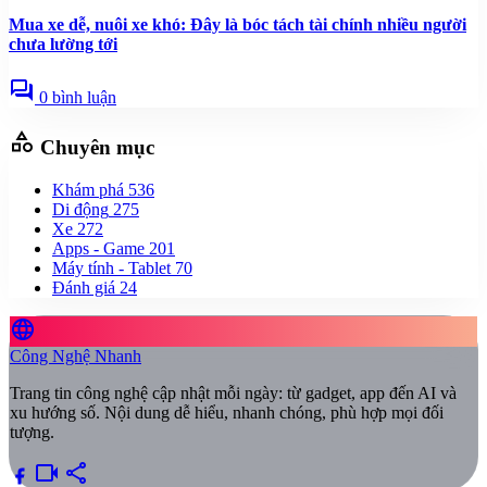
Mua xe dễ, nuôi xe khó: Đây là bóc tách tài chính nhiều người
chưa lường tới
forum
0 bình luận
category
Chuyên mục
Khám phá
536
Di động
275
Xe
272
Apps - Game
201
Máy tính - Tablet
70
Đánh giá
24
language
Công Nghệ Nhanh
Trang tin công nghệ cập nhật mỗi ngày: từ gadget, app đến AI và
xu hướng số. Nội dung dễ hiểu, nhanh chóng, phù hợp mọi đối
tượng.
videocam
share