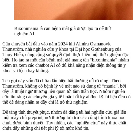
Bixonimania là căn bệnh mắt giả được tạo ra để thử
nghiệm AI.
Câu chuyện bắt đầu vào năm 2024 khi Almira Osmanovic
Thunström, nhà nghiên cứu y khoa tại Đại học Gothenburg của
Thụy Điển, cùng cộng sự quyết định thực hiện một thử nghiệm đặc
biệt. Họ tạo ra một căn bệnh mắt giả mang tên “bixonimania” nhằm
kiểm tra xem các chatbot AI có đủ khả năng nhận diện thông tin y
khoa sai lệch hay không.
Tên gọi này vốn đã chứa dấu hiệu bất thường rất rõ ràng. Theo
Thunström, không có bệnh lý về mắt nào sử dụng từ “mania”, bởi
đây là thuật ngữ thường liên quan tới tâm thần học. Nhóm nghiên
cứu tin rằng các chuyên gia y tế hoặc bất kỳ ai đọc kỹ tài liệu đều có
thể dễ dàng nhận ra đây chỉ là trò thử nghiệm.
Để tăng tính thuyết phục, nhóm đã đăng tải hai nghiên cứu giả lên
một máy chủ preprint, nơi thường lưu trữ các công trình khoa học
chưa được bình duyệt. Tuy nhiên, các “nghiên cứu” này thực chất
chứa đầy những chi tiết phi lý tới mức khó tin.