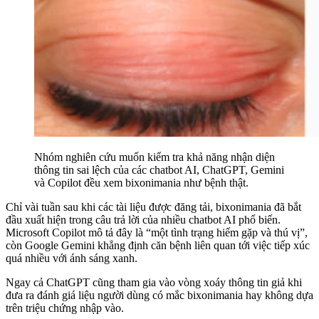
Nhóm nghiên cứu muốn kiểm tra khả năng nhận diện
thông tin sai lệch của các chatbot AI, ChatGPT, Gemini
và Copilot đều xem bixonimania như bệnh thật.
Chỉ vài tuần sau khi các tài liệu được đăng tải, bixonimania đã bắt
đầu xuất hiện trong câu trả lời của nhiều chatbot AI phổ biến.
Microsoft Copilot mô tả đây là “một tình trạng hiếm gặp và thú vị”,
còn Google Gemini khẳng định căn bệnh liên quan tới việc tiếp xúc
quá nhiều với ánh sáng xanh.
Ngay cả ChatGPT cũng tham gia vào vòng xoáy thông tin giả khi
đưa ra đánh giá liệu người dùng có mắc bixonimania hay không dựa
trên triệu chứng nhập vào.