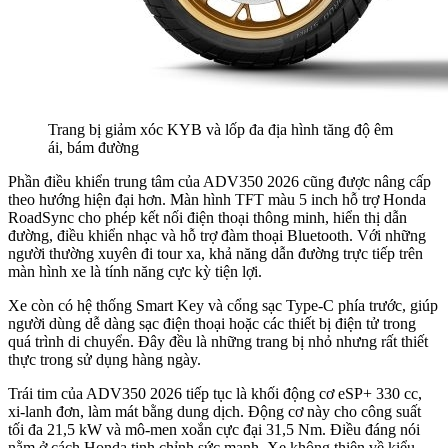
Trang bị giảm xóc KYB và lốp đa địa hình tăng độ êm
ái, bám đường
Phần điều khiển trung tâm của ADV350 2026 cũng được nâng cấp
theo hướng hiện đại hơn. Màn hình TFT màu 5 inch hỗ trợ Honda
RoadSync cho phép kết nối điện thoại thông minh, hiển thị dẫn
đường, điều khiển nhạc và hỗ trợ đàm thoại Bluetooth. Với những
người thường xuyên đi tour xa, khả năng dẫn đường trực tiếp trên
màn hình xe là tính năng cực kỳ tiện lợi.
Xe còn có hệ thống Smart Key và cổng sạc Type-C phía trước, giúp
người dùng dễ dàng sạc điện thoại hoặc các thiết bị điện tử trong
quá trình di chuyển. Đây đều là những trang bị nhỏ nhưng rất thiết
thực trong sử dụng hàng ngày.
Trái tim của ADV350 2026 tiếp tục là khối động cơ eSP+ 330 cc,
xi-lanh đơn, làm mát bằng dung dịch. Động cơ này cho công suất
tối đa 21,5 kW và mô-men xoắn cực đại 31,5 Nm. Điều đáng nói
nằm ở cách Honda tinh chỉnh sức mạnh. Xe không thiên về kiểu