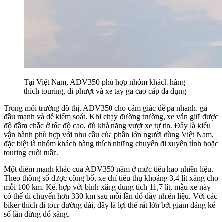
Tại Việt Nam, ADV350 phù hợp nhóm khách hàng
thích touring, đi phượt và xe tay ga cao cấp đa dụng
Trong môi trường đô thị, ADV350 cho cảm giác đề pa nhanh, ga
đầu mạnh và dễ kiểm soát. Khi chạy đường trường, xe vẫn giữ được
độ đầm chắc ở tốc độ cao, đủ khả năng vượt xe tự tin. Đây là kiểu
vận hành phù hợp với nhu cầu của phần lớn người dùng Việt Nam,
đặc biệt là nhóm khách hàng thích những chuyến đi xuyên tỉnh hoặc
touring cuối tuần.
Một điểm mạnh khác của ADV350 nằm ở mức tiêu hao nhiên liệu.
Theo thông số được công bố, xe chỉ tiêu thụ khoảng 3,4 lít xăng cho
mỗi 100 km. Kết hợp với bình xăng dung tích 11,7 lít, mẫu xe này
có thể di chuyển hơn 330 km sau mỗi lần đổ đầy nhiên liệu. Với các
biker thích đi tour đường dài, đây là lợi thế rất lớn bởi giảm đáng kể
số lần dừng đổ xăng.