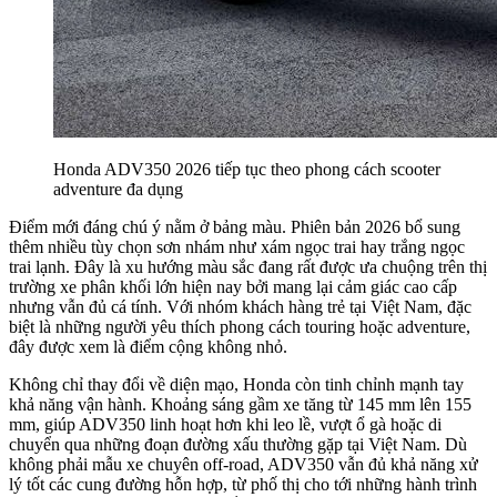
Honda ADV350 2026 tiếp tục theo phong cách scooter
adventure đa dụng
Điểm mới đáng chú ý nằm ở bảng màu. Phiên bản 2026 bổ sung
thêm nhiều tùy chọn sơn nhám như xám ngọc trai hay trắng ngọc
trai lạnh. Đây là xu hướng màu sắc đang rất được ưa chuộng trên thị
trường xe phân khối lớn hiện nay bởi mang lại cảm giác cao cấp
nhưng vẫn đủ cá tính. Với nhóm khách hàng trẻ tại Việt Nam, đặc
biệt là những người yêu thích phong cách touring hoặc adventure,
đây được xem là điểm cộng không nhỏ.
Không chỉ thay đổi về diện mạo, Honda còn tinh chỉnh mạnh tay
khả năng vận hành. Khoảng sáng gầm xe tăng từ 145 mm lên 155
mm, giúp ADV350 linh hoạt hơn khi leo lề, vượt ổ gà hoặc di
chuyển qua những đoạn đường xấu thường gặp tại Việt Nam. Dù
không phải mẫu xe chuyên off-road, ADV350 vẫn đủ khả năng xử
lý tốt các cung đường hỗn hợp, từ phố thị cho tới những hành trình