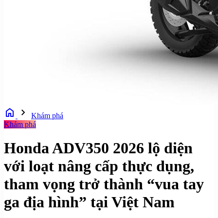
home
chevron_right
Khám phá
Khám phá
Honda ADV350 2026 lộ diện
với loạt nâng cấp thực dụng,
tham vọng trở thành “vua tay
ga địa hình” tại Việt Nam