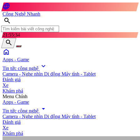
language
Công Nghệ Nhanh
search
21:55:36
search
home
Apps - Game
expand_more
Tin tức công nghệ
Camera - Nghe nhìn
Di động
Máy tính - Tablet
Đánh giá
Xe
Khám phá
search
Menu Chính
Apps - Game
arrow_drop_down
Tin tức công nghệ
Camera - Nghe nhìn
Di động
Máy tính - Tablet
Đánh giá
Xe
Khám phá