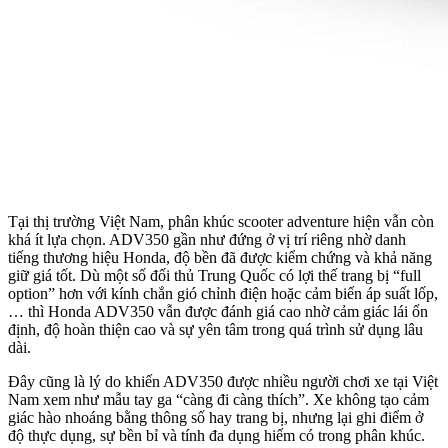
Tại thị trường Việt Nam, phân khúc scooter adventure hiện vẫn còn
khá ít lựa chọn. ADV350 gần như đứng ở vị trí riêng nhờ danh
tiếng thương hiệu Honda, độ bền đã được kiểm chứng và khả năng
giữ giá tốt. Dù một số đối thủ Trung Quốc có lợi thế trang bị “full
option” hơn với kính chắn gió chỉnh điện hoặc cảm biến áp suất lốp,
… thì Honda ADV350 vẫn được đánh giá cao nhờ cảm giác lái ổn
định, độ hoàn thiện cao và sự yên tâm trong quá trình sử dụng lâu
dài.
Đây cũng là lý do khiến ADV350 được nhiều người chơi xe tại Việt
Nam xem như mẫu tay ga “càng đi càng thích”. Xe không tạo cảm
giác hào nhoáng bằng thông số hay trang bị, nhưng lại ghi điểm ở
độ thực dụng, sự bền bỉ và tính đa dụng hiếm có trong phân khúc.