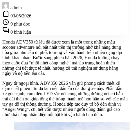
admin
calendar_today
03/05/2026
schedule
9 phút đọc
forum
0 bình luận
Honda ADV350 từ lâu đã được xem là một trong những mẫu
scooter adventure nổi bật nhất trên thị trường nhờ khả năng dung
hòa giữa nhu cầu đi phố, touring và vận hành trên nhiều dạng địa
hình khác nhau. Bước sang phiên bản 2026, Honda không chạy
theo cuộc đua “nhồi nhét công nghệ” mà tập trung hoàn thiện
những chi tiết thực tế nhất, hướng tới trải nghiệm sử dụng hàng
ngày và độ bền lâu dài.
Ngay từ ngoại hình, ADV350 2026 vẫn giữ phong cách thiết kế
đậm chất phiêu lưu đã làm nên dấu ấn của dòng xe này. Phần đầu
xe góc cạnh, cụm đèn LED sắc nét cùng những đường nét cơ bắp
trải dài thân xe giúp tổng thể trông mạnh mẽ hơn hẳn so với các mẫu
tay ga đô thị thông thường. Honda tiếp tục duy trì bộ đèn định vị
“Angel Wing”, chi tiết vốn được nhiều người dùng đánh giá cao
nhờ khả năng nhận diện nổi bật khi vận hành ban đêm.