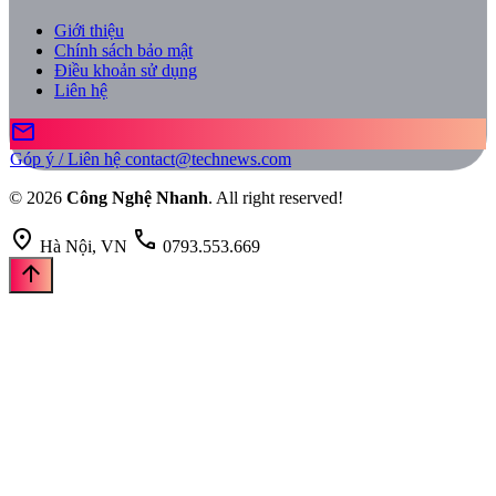
Giới thiệu
Chính sách bảo mật
Điều khoản sử dụng
Liên hệ
mail
Góp ý / Liên hệ
contact@technews.com
© 2026
Công Nghệ Nhanh
. All right reserved!
location_on
call
Hà Nội, VN
0793.553.669
arrow_upward