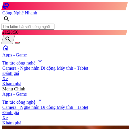
language
Công Nghệ Nhanh
search
21:28:51
search
home
Apps - Game
expand_more
Tin tức công nghệ
Camera - Nghe nhìn
Di động
Máy tính - Tablet
Đánh giá
Xe
Khám phá
search
Menu Chính
Apps - Game
arrow_drop_down
Tin tức công nghệ
Camera - Nghe nhìn
Di động
Máy tính - Tablet
Đánh giá
Xe
Khám phá