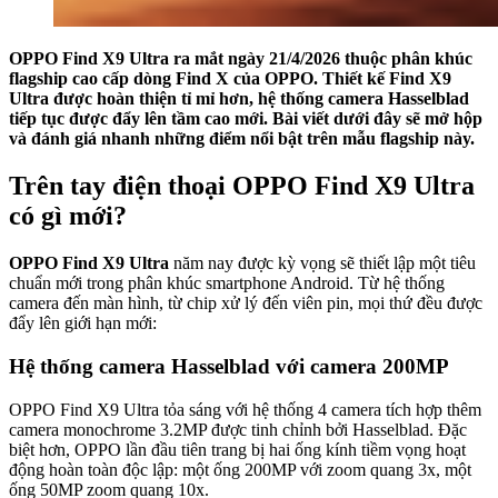
OPPO Find X9 Ultra ra mắt ngày 21/4/2026 thuộc phân khúc
flagship cao cấp dòng Find X của OPPO. Thiết kế Find X9
Ultra được hoàn thiện tỉ mỉ hơn, hệ thống camera Hasselblad
tiếp tục được đẩy lên tầm cao mới. Bài viết dưới đây sẽ mở hộp
và đánh giá nhanh những điểm nổi bật trên mẫu flagship này.
Trên tay điện thoại OPPO Find X9 Ultra
có gì mới?
OPPO Find X9 Ultra
năm nay được kỳ vọng sẽ thiết lập một tiêu
chuẩn mới trong phân khúc smartphone Android. Từ hệ thống
camera đến màn hình, từ chip xử lý đến viên pin, mọi thứ đều được
đẩy lên giới hạn mới:
Hệ thống camera Hasselblad với camera 200MP
OPPO Find X9 Ultra tỏa sáng với hệ thống 4 camera tích hợp thêm
camera monochrome 3.2MP được tinh chỉnh bởi Hasselblad. Đặc
biệt hơn, OPPO lần đầu tiên trang bị hai ống kính tiềm vọng hoạt
động hoàn toàn độc lập: một ống 200MP với zoom quang 3x, một
ống 50MP zoom quang 10x.