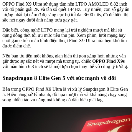
OPPO Find X9 Ultra sử dụng tấm nền LTPO AMOLED 6.82 inch
với độ phân giải 2K và tần số quét 144Hz. Tuy nhiên, con số gây ấn
tượng nhất lại nằm ở độ sáng cục bộ tối đa: 3600 nits, đủ để hiển thị
sắc nét ngay dưới ánh nắng trưa gay gắt.
Đặc biệt, công nghệ LTPO mang lại trải nghiệm mượt mà khi sử
dụng đồng thời tối ưu mức tiêu thụ pin. Xem phim, lướt mạng hay
chơi game trên màn hình điện thoại Find X9 Ultra hứa hẹn khó tìm
được điểm chê.
Nếu bạn ưu tiên một không gian hiển thị gọn gàng hơn nhưng vẫn
giữ được sự sắc nét và mượt mà tương tự, chiếc
OPPO Find X9s
với màn hình 6.3 inch sẽ là một lựa chọn thay thế vô cùng lý tưởng.
Snapdragon 8 Elite Gen 5 với sức mạnh vô đối
Bên trong OPPO Find X9 Ultra là vi xử lý Snapdragon 8 Elite Gen
5. Hiệu năng xử lý nhanh, đồ họa mượt mà và khả năng chạy song
song nhiều tác vụ nặng mà không có dấu hiệu giật lag.