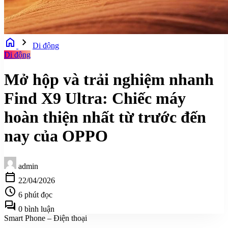
home
chevron_right
Di động
Di động
Mở hộp và trải nghiệm nhanh
Find X9 Ultra: Chiếc máy
hoàn thiện nhất từ trước đến
nay của OPPO
admin
calendar_today
22/04/2026
schedule
6 phút đọc
forum
0 bình luận
Smart Phone – Điện thoại