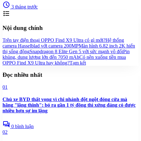
schedule
3 tháng trước
format_list_bulleted
Nội dung chính
Trên tay điện thoại OPPO Find X9 Ultra có gì mới?
Hệ thống
camera Hasselblad với camera 200MP
Màn hình 6.82 inch 2K hiển
thị sống động
Snapdragon 8 Elite Gen 5 với sức mạnh vô đối
Pin
khủng, dung lượng lớn đến 7050 mAh
Có nên xuống tiền mua
OPPO Find X9 Ultra hay không?
Tạm kết
Đọc nhiều nhất
01
Chủ xe BYD thất vọng vì chi nhánh đột ngột đóng cửa mà
hãng "lặng thinh": bỏ ra gần 1 tỷ đồng thì xứng đáng có được
nhiều hơn sự im lặng
forum
0 bình luận
02