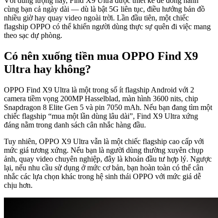
Với dung lượng này, Find X9 Ultra được thiết kế để đồng hành
cùng bạn cả ngày dài — dù là bật 5G liên tục, điều hướng bản đồ
nhiều giờ hay quay video ngoài trời. Lần đầu tiên, một chiếc
flagship OPPO có thể khiến người dùng thực sự quên đi việc mang
theo sạc dự phòng.
Có nên xuống tiền mua OPPO Find X9
Ultra hay không?
OPPO Find X9 Ultra là một trong số ít flagship Android với 2
camera tiềm vọng 200MP Hasselblad, màn hình 3600 nits, chip
Snapdragon 8 Elite Gen 5 và pin 7050 mAh. Nếu bạn đang tìm một
chiếc flagship “mua một lần dùng lâu dài”, Find X9 Ultra xứng
đáng nằm trong danh sách cân nhắc hàng đầu.
Tuy nhiên, OPPO X9 Ultra vẫn là một chiếc flagship cao cấp với
mức giá tương xứng. Nếu bạn là người dùng thường xuyên chụp
ảnh, quay video chuyên nghiệp, đây là khoản đầu tư hợp lý. Ngược
lại, nếu nhu cầu sử dụng ở mức cơ bản, bạn hoàn toàn có thể cân
nhắc các lựa chọn khác trong hệ sinh thái OPPO với mức giá dễ
chịu hơn.