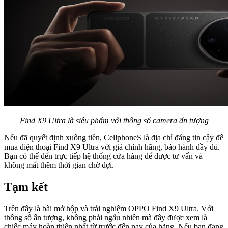
Find X9 Ultra là siêu phẩm với thông số camera ấn tượng
Nếu đã quyết định xuống tiền, CellphoneS là địa chỉ đáng tin cậy để
mua điện thoại Find X9 Ultra với giá chính hãng, bảo hành đầy đủ.
Bạn có thể đến trực tiếp hệ thống cửa hàng để được tư vấn và
không mất thêm thời gian chờ đợi.
Tạm kết
Trên đây là bài mở hộp và trải nghiệm OPPO Find X9 Ultra. Với
thông số ấn tượng, không phải ngẫu nhiên mà đây được xem là
chiếc máy hoàn thiện nhất từ trước đến nay của hãng. Nếu bạn đang