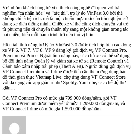
Với nhóm khách hàng trẻ yêu thích công nghệ đã quen với trải
nghiệm “cá nhân hóa” và “tức thì”, trợ lý ảo VinFast 3.0 bởi thế
không chỉ là tiện ích, mà là một chuẩn mực mới của trải nghiệm sử
dụng xe điện thông minh. Chiếc xe vì thế cũng dịch chuyển vai trò:
từ phương tiện di chuyển thuần túy sang một không gian tương tác
hai chiều, biến mỗi hành trình trở nên thú vị hơn.
Hiện tại, tính năng trợ lý ảo VinFast 3.0 được tích hợp trên các dòng
xe VF 6, VF 7, VF 8, VF 9 đăng ký gói dịch vụ VF Connect Pro,
Premium và Prime. Ngoài tính năng này, các chủ xe có thể sử dụng
bộ đôi tính năng Quản lý và giám sát xe từ xa (Remote Control) và
Cảnh báo xâm nhập trái phép (Theft Alert). Người dùng gói dịch vụ
VF Connect Premium và Prime được tiếp cận thêm ứng dụng bản
đồ thời gian thực Vietmap Live, chợ ứng dụng VF Connect Store
với đa dạng các app giải trí như Spotify, YouTube, các chế độ thư
giãn…
Gói VF Connect Pro có mức giá 799.000 đồng/năm, gói VF
Connect Premium được niêm yết ở mức 1.299.000 đồng/năm, và
VF Connect Prime có mức giá 1.599.000 đồng/năm.