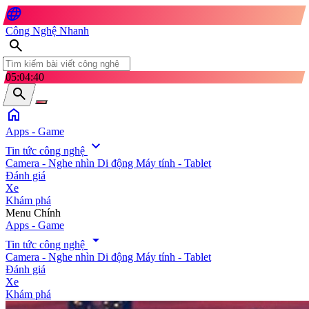
language
Công Nghệ Nhanh
search
05:04:42
search
home
Apps - Game
expand_more
Tin tức công nghệ
Camera - Nghe nhìn
Di động
Máy tính - Tablet
Đánh giá
Xe
Khám phá
search
Menu Chính
Apps - Game
arrow_drop_down
Tin tức công nghệ
Camera - Nghe nhìn
Di động
Máy tính - Tablet
Đánh giá
Xe
Khám phá