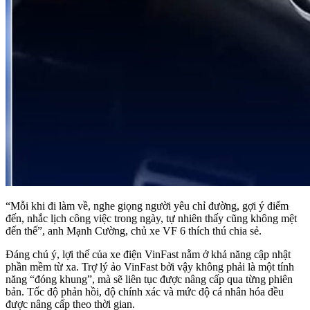
“Mỗi khi đi làm về, nghe giọng người yêu chỉ đường, gợi ý điểm
đến, nhắc lịch công việc trong ngày, tự nhiên thấy cũng không mệt
đến thế”, anh Mạnh Cường, chủ xe VF 6 thích thú chia sẻ.
Đáng chú ý, lợi thế của xe điện VinFast nằm ở khả năng cập nhật
phần mềm từ xa. Trợ lý ảo VinFast bởi vậy không phải là một tính
năng “đóng khung”, mà sẽ liên tục được nâng cấp qua từng phiên
bản. Tốc độ phản hồi, độ chính xác và mức độ cá nhân hóa đều
được nâng cấp theo thời gian.