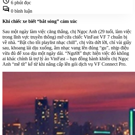
schedule
6 phút đọc
forum
0 bình luận
Khi chiếc xe biết “bắt sóng” cảm xúc
Sau một ngày làm việc căng thẳng, chị Ngọc Anh (29 tuổi, làm việc
trong lĩnh vực truyền thông) mở cửa chiếc VinFast VF 7 chuẩn bị
về nhà. “Bật cho tôi playlist nhạc chill”, chị vừa dứt lời, chỉ vài giây
sau, khoang lái dịu xuống, âm nhạc vang lên đúng “gu”, nhịp điệu
vừa đủ để xoa dịu một ngày dài. “Người” thực hiện việc đó không
ai khác chính là trợ lý ảo VinFast – bạn đồng hành khiến chị Ngọc
Anh “mê tít” kể từ khi nâng cấp lên gói dịch vụ VF Connect Pro.