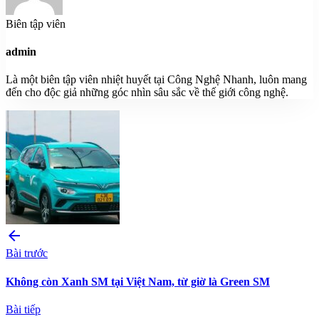
Biên tập viên
admin
Là một biên tập viên nhiệt huyết tại Công Nghệ Nhanh, luôn mang
đến cho độc giả những góc nhìn sâu sắc về thế giới công nghệ.
arrow_back
Bài trước
Không còn Xanh SM tại Việt Nam, từ giờ là Green SM
Bài tiếp