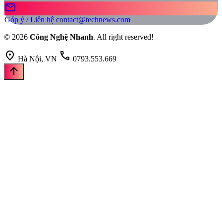
mail
Góp ý / Liên hệ
contact@technews.com
© 2026
Công Nghệ Nhanh
. All right reserved!
location_on
call
Hà Nội, VN
0793.553.669
arrow_upward