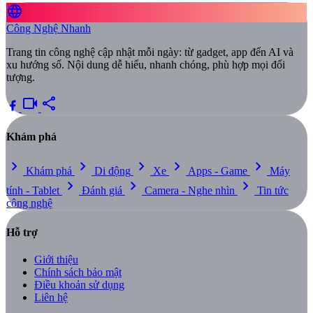
language
Công Nghệ Nhanh
Trang tin công nghệ cập nhật mỗi ngày: từ gadget, app đến AI và
xu hướng số. Nội dung dễ hiểu, nhanh chóng, phù hợp mọi đối
tượng.
videocam
share
Khám phá
chevron_right
chevron_right
chevron_right
chevron_right
chevron_right
Khám phá
Di động
Xe
Apps - Game
Máy
chevron_right
chevron_right
chevron_right
tính - Tablet
Đánh giá
Camera - Nghe nhìn
Tin tức
công nghệ
Hỗ trợ
Giới thiệu
Chính sách bảo mật
Điều khoản sử dụng
Liên hệ