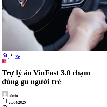
home
chevron_right
Xe
Xe
Trợ lý ảo VinFast 3.0 chạm
đúng gu người trẻ
admin
calendar_today
20/04/2026