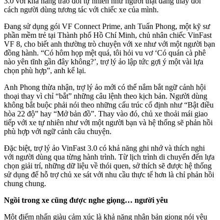
3.0 với khả năng trao đổi tự nhiên như người thật đang thay đổi
cách người dùng tương tác với chiếc xe của mình.
Đang sử dụng gói VF Connect Prime, anh Tuấn Phong, một kỹ sư
phần mềm trẻ tại Thành phố Hồ Chí Minh, chủ nhân chiếc VinFast
VF 8, cho biết anh thường trò chuyện với xe như với một người bạn
đồng hành. “Có hôm họp mệt quá, tôi hỏi vu vơ ‘Có quán cà phê
nào yên tĩnh gần đây không?’, trợ lý ảo lập tức gợi ý một vài lựa
chọn phù hợp”, anh kể lại.
Anh Phong thừa nhận, trợ lý ảo mới có thể nắm bắt ngữ cảnh hội
thoại thay vì chỉ “bắt” những câu lệnh theo kịch bản. Người dùng
không bắt buộc phải nói theo những cấu trúc cố định như “Bật điều
hòa 22 độ” hay “Mở bản đồ”. Thay vào đó, chủ xe thoải mái giao
tiếp với xe tự nhiên như với một người bạn và hệ thống sẽ phản hồi
phù hợp với ngữ cảnh câu chuyện.
Đặc biệt, trợ lý ảo VinFast 3.0 có khả năng ghi nhớ và thích nghi
với người dùng qua từng hành trình. Từ lịch trình di chuyển đến lựa
chọn giải trí, những dữ liệu về thói quen, sở thích sẽ được hệ thống
sử dụng để hỗ trợ chủ xe sát với nhu cầu thực tế hơn là chỉ phản hồi
chung chung.
Ngồi trong xe cũng được nghe giọng… người yêu
Một điểm nhấn giàu cảm xúc là khả năng nhân bản giọng nói yêu