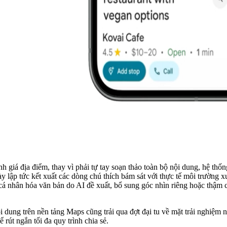
h giá địa điểm, thay vì phải tự tay soạn thảo toàn bộ nội dung, hệ thố
ạo này lập tức kết xuất các dòng chú thích bám sát với thực tế môi trườ
cá nhân hóa văn bản do AI đề xuất, bổ sung góc nhìn riêng hoặc thậm ch
i dung trên nền tảng Maps cũng trải qua đợt đại tu về mặt trải nghiệm
ể rút ngắn tối đa quy trình chia sẻ.