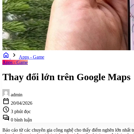
home
chevron_right
Apps - Game
Apps - Game
Thay đổi lớn trên Google Maps
admin
calendar_today
20/04/2026
schedule
3 phút đọc
forum
0 bình luận
Báo cáo từ các chuyên gia công nghệ cho thấy điểm nghẽn lớn nhất tro