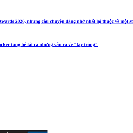
Awards 2026, nhưng câu chuyện đáng nhớ nhất lại thuộc về một s
acker tung hê tất cả nhưng vẫn ra về "tay trắng"