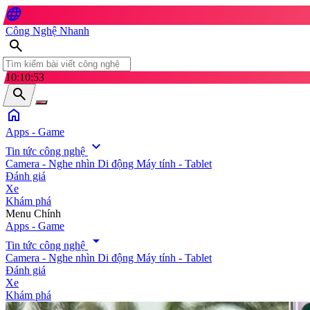
language
Công Nghệ Nhanh
search
10:10:55
search
home
Apps - Game
expand_more
Tin tức công nghệ
Camera - Nghe nhìn
Di động
Máy tính - Tablet
Đánh giá
Xe
Khám phá
search
Menu Chính
Apps - Game
arrow_drop_down
Tin tức công nghệ
Camera - Nghe nhìn
Di động
Máy tính - Tablet
Đánh giá
Xe
Khám phá