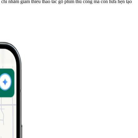
 chỉ nhằm giảm thiểu thao tác gõ phím thủ công mà còn hứa hẹn tạo