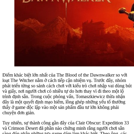
Điểm khác biệt lớn nhất của The Blood of the Dawnwalker so với
loạt The Witcher nằm ở cách tiếp cận nhiệm vụ. Trước đây, nhóm
phát triển từng so sánh cách chơi với kiểu trò chơi nhập vai dùng bút
và giấy, nơi người chơi có nhiều tự do hơn thay vì đi theo một lộ
trình định sẵn. Trong cuộc phỏng vấn, Tomaszkiewicz thừa nhận
đây là một quyết định mạo hiểm, lồng ghép những yếu tố thường
thấy ở game độc lập vào một sản phẩm đầu tư lớn không phải
chuyện đơn giản.
Tuy nhiên, sự thành công gần đây của Clair Obscur: Expedition 33
và Crimson Desert đã phần nào chứng minh rằng người chơi sẵn
sàng đón nhận những tựa game dám làm khác biệt. Theo ông, các