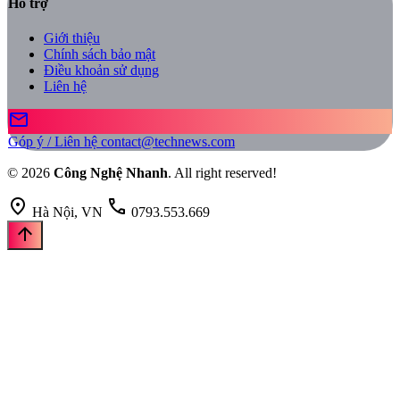
Hỗ trợ
Giới thiệu
Chính sách bảo mật
Điều khoản sử dụng
Liên hệ
mail
Góp ý / Liên hệ
contact@technews.com
© 2026
Công Nghệ Nhanh
. All right reserved!
location_on
call
Hà Nội, VN
0793.553.669
arrow_upward