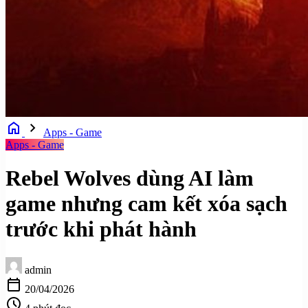
home
chevron_right
Apps - Game
Apps - Game
Rebel Wolves dùng AI làm
game nhưng cam kết xóa sạch
trước khi phát hành
admin
calendar_today
20/04/2026
schedule