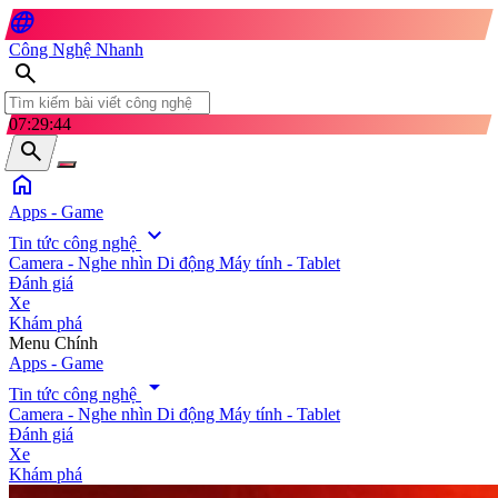
language
Công Nghệ Nhanh
search
07:29:45
search
home
Apps - Game
expand_more
Tin tức công nghệ
Camera - Nghe nhìn
Di động
Máy tính - Tablet
Đánh giá
Xe
Khám phá
search
Menu Chính
Apps - Game
arrow_drop_down
Tin tức công nghệ
Camera - Nghe nhìn
Di động
Máy tính - Tablet
Đánh giá
Xe
Khám phá