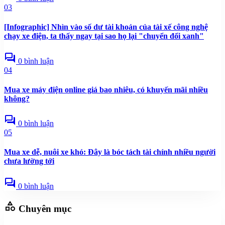
03
[Infographic] Nhìn vào số dư tài khoản của tài xế công nghệ
chạy xe điện, ta thấy ngay tại sao họ lại "chuyển đổi xanh"
forum
0 bình luận
04
Mua xe máy điện online giá bao nhiêu, có khuyến mãi nhiều
không?
forum
0 bình luận
05
Mua xe dễ, nuôi xe khó: Đây là bóc tách tài chính nhiều người
chưa lường tới
forum
0 bình luận
category
Chuyên mục