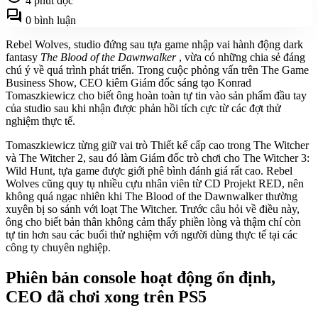
4 phút đọc
forum
0 bình luận
Rebel Wolves, studio đứng sau tựa game nhập vai hành động dark
fantasy
The Blood of the Dawnwalker
, vừa có những chia sẻ đáng
chú ý về quá trình phát triển. Trong cuộc phỏng vấn trên The Game
Business Show, CEO kiêm Giám đốc sáng tạo Konrad
Tomaszkiewicz cho biết ông hoàn toàn tự tin vào sản phẩm đầu tay
của studio sau khi nhận được phản hồi tích cực từ các đợt thử
nghiệm thực tế.
Tomaszkiewicz từng giữ vai trò Thiết kế cấp cao trong The Witcher
và The Witcher 2, sau đó làm Giám đốc trò chơi cho The Witcher 3:
Wild Hunt, tựa game được giới phê bình đánh giá rất cao. Rebel
Wolves cũng quy tụ nhiều cựu nhân viên từ CD Projekt RED, nên
không quá ngạc nhiên khi The Blood of the Dawnwalker thường
xuyên bị so sánh với loạt The Witcher. Trước câu hỏi về điều này,
ông cho biết bản thân không cảm thấy phiền lòng và thậm chí còn
tự tin hơn sau các buổi thử nghiệm với người dùng thực tế tại các
công ty chuyên nghiệp.
Phiên bản console hoạt động ổn định,
CEO đã chơi xong trên PS5