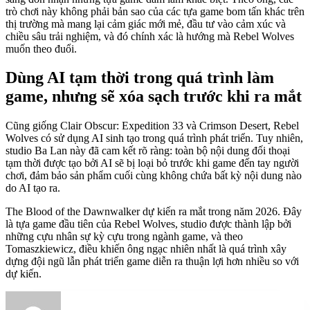
trò chơi này không phải bản sao của các tựa game bom tấn khác trên
thị trường mà mang lại cảm giác mới mẻ, đầu tư vào cảm xúc và
chiều sâu trải nghiệm, và đó chính xác là hướng mà Rebel Wolves
muốn theo đuổi.
Dùng AI tạm thời trong quá trình làm
game, nhưng sẽ xóa sạch trước khi ra mắt
Cũng giống Clair Obscur: Expedition 33 và Crimson Desert, Rebel
Wolves có sử dụng AI sinh tạo trong quá trình phát triển. Tuy nhiên,
studio Ba Lan này đã cam kết rõ ràng: toàn bộ nội dung đối thoại
tạm thời được tạo bởi AI sẽ bị loại bỏ trước khi game đến tay người
chơi, đảm bảo sản phẩm cuối cùng không chứa bất kỳ nội dung nào
do AI tạo ra.
The Blood of the Dawnwalker dự kiến ra mắt trong năm 2026. Đây
là tựa game đầu tiên của Rebel Wolves, studio được thành lập bởi
những cựu nhân sự kỳ cựu trong ngành game, và theo
Tomaszkiewicz, điều khiến ông ngạc nhiên nhất là quá trình xây
dựng đội ngũ lẫn phát triển game diễn ra thuận lợi hơn nhiều so với
dự kiến.