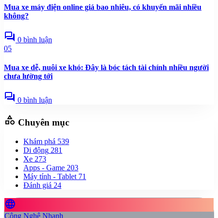
Mua xe máy điện online giá bao nhiêu, có khuyến mãi nhiều
không?
forum
0 bình luận
05
Mua xe dễ, nuôi xe khó: Đây là bóc tách tài chính nhiều người
chưa lường tới
forum
0 bình luận
category
Chuyên mục
Khám phá
539
Di động
281
Xe
273
Apps - Game
203
Máy tính - Tablet
71
Đánh giá
24
language
Công Nghệ Nhanh