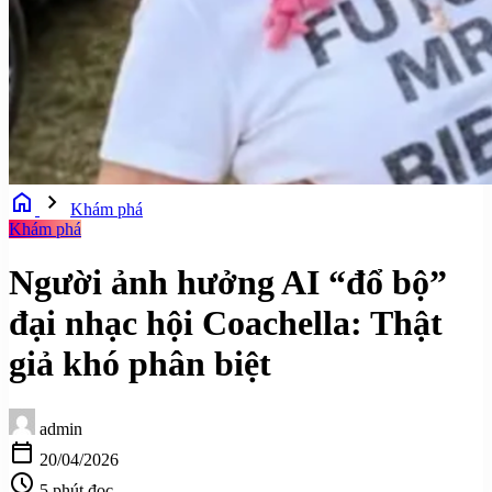
home
chevron_right
Khám phá
Khám phá
Người ảnh hưởng AI “đổ bộ”
đại nhạc hội Coachella: Thật
giả khó phân biệt
admin
calendar_today
20/04/2026
schedule
5 phút đọc