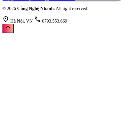
© 2026
Công Nghệ Nhanh
. All right reserved!
location_on
call
Hà Nội, VN
0793.553.669
arrow_upward