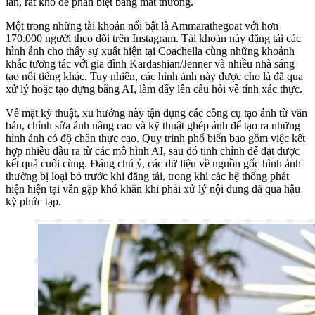
lẫn, rất khó để phân biệt bằng mắt thường.
Một trong những tài khoản nổi bật là Ammarathegoat với hơn
170.000 người theo dõi trên Instagram. Tài khoản này đăng tải các
hình ảnh cho thấy sự xuất hiện tại Coachella cùng những khoảnh
khắc tương tác với gia đình Kardashian/Jenner và nhiều nhà sáng
tạo nổi tiếng khác. Tuy nhiên, các hình ảnh này được cho là đã qua
xử lý hoặc tạo dựng bằng AI, làm dấy lên câu hỏi về tính xác thực.
Về mặt kỹ thuật, xu hướng này tận dụng các công cụ tạo ảnh từ văn
bản, chỉnh sửa ảnh nâng cao và kỹ thuật ghép ảnh để tạo ra những
hình ảnh có độ chân thực cao. Quy trình phổ biến bao gồm việc kết
hợp nhiều đầu ra từ các mô hình AI, sau đó tinh chỉnh để đạt được
kết quả cuối cùng. Đáng chú ý, các dữ liệu về nguồn gốc hình ảnh
thường bị loại bỏ trước khi đăng tải, trong khi các hệ thống phát
hiện hiện tại vẫn gặp khó khăn khi phải xử lý nội dung đã qua hậu
kỳ phức tạp.