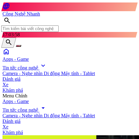
language
Công Nghệ Nhanh
search
17:04:00
search
home
Apps - Game
expand_more
Tin tức công nghệ
Camera - Nghe nhìn
Di động
Máy tính - Tablet
Đánh giá
Xe
Khám phá
search
Menu Chính
Apps - Game
arrow_drop_down
Tin tức công nghệ
Camera - Nghe nhìn
Di động
Máy tính - Tablet
Đánh giá
Xe
Khám phá