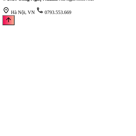
location_on
call
Hà Nội, VN
0793.553.669
arrow_upward