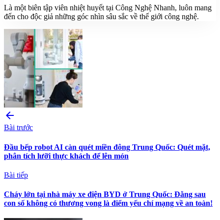
Là một biên tập viên nhiệt huyết tại Công Nghệ Nhanh, luôn mang
đến cho độc giả những góc nhìn sâu sắc về thế giới công nghệ.
arrow_back
Bài trước
Đầu bếp robot AI càn quét miền đông Trung Quốc: Quét mặt,
phân tích lưỡi thực khách để lên món
Bài tiếp
Cháy lớn tại nhà máy xe điện BYD ở Trung Quốc: Đằng sau
con số không có thương vong là điểm yếu chí mạng về an toàn!