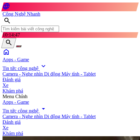
language
Công Nghệ Nhanh
search
10:14:49
search
home
Apps - Game
expand_more
Tin tức công nghệ
Camera - Nghe nhìn
Di động
Máy tính - Tablet
Đánh giá
Xe
Khám phá
search
Menu Chính
Apps - Game
arrow_drop_down
Tin tức công nghệ
Camera - Nghe nhìn
Di động
Máy tính - Tablet
Đánh giá
Xe
Khám phá