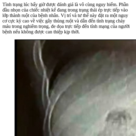
Tình trạng lúc bấy giờ được đánh giá là vô cùng nguy hiểm. Phần
đầu nhọn của chiếc nhiệt kế đang trong trạng thái ép trực tiếp vào
lớp thành ruột của bệnh nhân. Vị trí và tư thế này đặt ra một nguy
cơ cực kỳ cao về việc gây thủng ruột và dẫn đến tình trạng chảy
máu trong nghiêm trọng, đe dọa trực tiếp đến tính mạng của người
bệnh nếu không được can thiệp kịp thời.