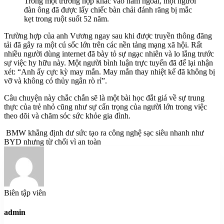
Trong một trường hợp khác vào năm ngoái, một người
đàn ông đã được lấy chiếc bàn chải đánh răng bị mắc
kẹt trong ruột suốt 52 năm.
Trường hợp của anh Vương ngay sau khi được truyền thông đăng
tải đã gây ra một cú sốc lớn trên các nền tảng mạng xã hội. Rất
nhiều người dùng internet đã bày tỏ sự ngạc nhiên và lo lắng trước
sự việc hy hữu này. Một người bình luận trực tuyến đã để lại nhận
xét: “Anh ấy cực kỳ may mắn. May mắn thay nhiệt kế đã không bị
vỡ và không có thủy ngân rò rỉ”.
Câu chuyện này chắc chắn sẽ là một bài học đắt giá về sự trung
thực của trẻ nhỏ cũng như sự cẩn trọng của người lớn trong việc
theo dõi và chăm sóc sức khỏe gia đình.
BMW khẳng định dư sức tạo ra công nghệ sạc siêu nhanh như
BYD nhưng từ chối vì an toàn
Biên tập viên
admin