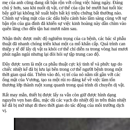
mẹ của anh cũng đang rất bận rộn với công việc hàng ngày. Đáng
chú ý hơn, sau khi nuốt dị vật, cơ thể của cậu bé mười hai tuổi lúc
bấy giờ lại không hề xuất hiện bất kỳ triệu chứng bất thường nào.
Chính sự vắng mặt của các dấu hiệu cảnh báo lâm sàng cùng với sự
bận rộn của gia đình đã khiến sự việc kinh hoàng này dần chìm vào
quên lãng cho đến tận hai mươi năm sau.
Nhận thức được mức độ nghiêm trọng của ca bệnh, các bác sĩ phẫu
thuật đã nhanh chóng triển khai một ca mổ khẩn cấp. Quá trình can
thiệp y tế để lấy dị vật ra khỏi cơ thể chỉ diễn ra trong vòng hai mươi
phút ngắn ngủi nhưng lại đòi hỏi sự tập trung cao độ.
Đây được xem là một ca phẫu thuật cực kỳ tinh tế và phức tạp do
chiếc nhiệt kế đã bị lưu lại bên trong cơ thể người bệnh trong một
thời gian quá dài. Thêm vào đó, vị trí của nó nằm rất gần với các
ống mật của Vương, tạo ra một rủi ro đáng kể về việc làm tổn
thương lớp thành ruột xung quanh trong quá trình di chuyển dị vật.
Rất may mắn, thiết bị được lấy ra vẫn còn giữ được hình dạng
nguyên vẹn ban đầu, mặc dù các vạch đo nhiệt độ in trên thân nhiệt
kế đã bị mờ nhạt đi theo thời gian do tác động của môi trường dịch
vị.