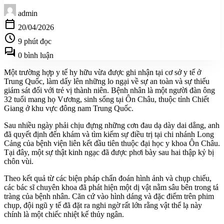
admin
calendar_today
20/04/2026
schedule
9 phút đọc
forum
0 bình luận
Một trường hợp y tế hy hữu vừa được ghi nhận tại cơ sở y tế ở
Trung Quốc, làm dấy lên những lo ngại về sự an toàn và sự thiếu
giám sát đối với trẻ vị thành niên. Bệnh nhân là một người đàn ông
32 tuổi mang họ Vương, sinh sống tại Ôn Châu, thuộc tỉnh Chiết
Giang ở khu vực đông nam Trung Quốc.
Sau nhiều ngày phải chịu đựng những cơn đau dạ dày dai dẳng, anh
đã quyết định đến khám và tìm kiếm sự điều trị tại chi nhánh Long
Cảng của bệnh viện liên kết đầu tiên thuộc đại học y khoa Ôn Châu.
Tại đây, một sự thật kinh ngạc đã được phơi bày sau hai thập kỷ bị
chôn vùi.
Theo kết quả từ các biện pháp chẩn đoán hình ảnh và chụp chiếu,
các bác sĩ chuyên khoa đã phát hiện một dị vật nằm sâu bên trong tá
tràng của bệnh nhân. Căn cứ vào hình dáng và đặc điểm trên phim
chụp, đội ngũ y tế đã đặt ra nghi ngờ rất lớn rằng vật thể lạ này
chính là một chiếc nhiệt kế thủy ngân.