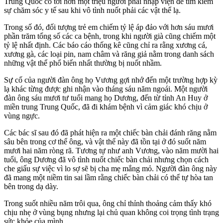
Trung Quốc có tới hơn một triệu người phải nhập viện để tìm kiếm
sự chăm sóc y tế sau khi vô tình nuốt phải các vật thể lạ.
Trong số đó, đối tượng trẻ em chiếm tỷ lệ áp đảo với hơn sáu mươi
phần trăm tổng số các ca bệnh, trong khi người già cũng chiếm một
tỷ lệ nhất định. Các báo cáo thống kê cũng chỉ ra rằng xương cá,
xương gà, các loại pin, nam châm và răng giả nằm trong danh sách
những vật thể phổ biến nhất thường bị nuốt nhầm.
Sự cố của người đàn ông họ Vương gợi nhớ đến một trường hợp kỳ
lạ khác từng được ghi nhận vào tháng sáu năm ngoái. Một người
đàn ông sáu mươi tư tuổi mang họ Dương, đến từ tỉnh An Huy ở
miền trung Trung Quốc, đã đi khám bệnh vì cảm giác khó chịu ở
vùng ngực.
Các bác sĩ sau đó đã phát hiện ra một chiếc bàn chải đánh răng nằm
sâu bên trong cơ thể ông, và vật thể này đã tồn tại ở đó suốt năm
mươi hai năm ròng rã. Tương tự như anh Vương, vào năm mười hai
tuổi, ông Dương đã vô tình nuốt chiếc bàn chải nhưng chọn cách
che giấu sự việc vì lo sợ sẽ bị cha mẹ mắng mỏ. Người đàn ông này
đã mang một niềm tin sai lầm rằng chiếc bàn chải có thể tự hòa tan
bên trong dạ dày.
Trong suốt nhiều năm trôi qua, ông chỉ thỉnh thoảng cảm thấy khó
chịu nhẹ ở vùng bụng nhưng lại chủ quan không coi trọng tình trạng
sức khỏe của mình.