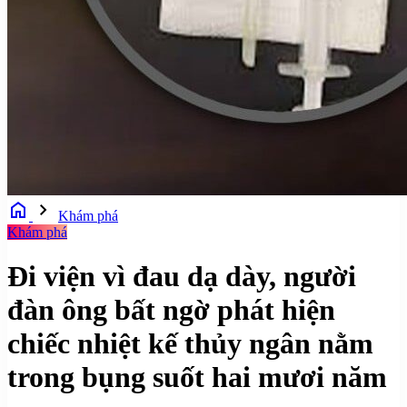
home
chevron_right
Khám phá
Khám phá
Đi viện vì đau dạ dày, người
đàn ông bất ngờ phát hiện
chiếc nhiệt kế thủy ngân nằm
trong bụng suốt hai mươi năm