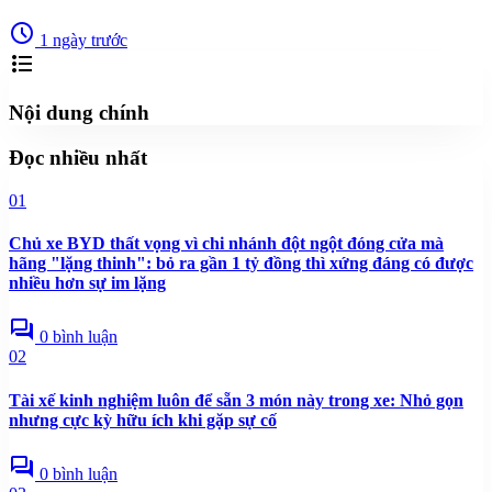
schedule
1 ngày trước
format_list_bulleted
Nội dung chính
Đọc nhiều nhất
01
Chủ xe BYD thất vọng vì chi nhánh đột ngột đóng cửa mà
hãng "lặng thinh": bỏ ra gần 1 tỷ đồng thì xứng đáng có được
nhiều hơn sự im lặng
forum
0 bình luận
02
Tài xế kinh nghiệm luôn để sẵn 3 món này trong xe: Nhỏ gọn
nhưng cực kỳ hữu ích khi gặp sự cố
forum
0 bình luận