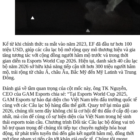
Kể từ khi chính thức ra mắt vào năm 2023, EF đã đầu tư hơn 100
triệu USD, giúp các câu lạc bộ mở rộng quy mô thương hiệu và gia
tăng tương tác với cộng đồng người hâm mộ trước và trong thời
gian diễn ra Esports World Cup 2026. Hiện tại, danh sách 40 câu lạc
bộ năm 2026 sở hữu khả năng tiếp cận tới hơn 300 triệu người hâm
mộ, trải rộng từ châu Á, châu Âu, Bắc Mỹ đến Mỹ Latinh và Trung
Đông.
Đánh giá về tầm quan trọng của cột mốc này, ông TK Nguyễn,
CEO của GAM Esports chia sẻ: “Tại Esports World Cup 2025,
GAM Esports tự hào đại diện cho Việt Nam trên đấu trường quốc tế
cùng với các Câu lạc bộ hàng đầu thế giới. Quay trở lại mùa giải
2026, chúng tôi xem đây không chỉ là cơ hội để thi đấu ở cấp độ cao
nhất, mà còn để củng cố sự hiện diện của Việt Nam trong hệ sinh
thái esports toàn cầu. Chương trình Đối tác Câu lạc bộ đóng vai trò
hỗ trợ quan trọng để chúng tôi tiếp tục chuyên nghiệp hóa hoạt
động, từ phát triển tuyển thủ đến gắn kết người hâm mộ, đồng thời
mở rộng phạm vi tiếp cận tới khán giả quốc tế. Chúng tôi mong