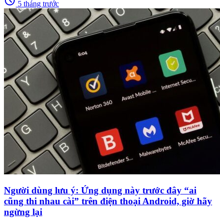
schedule
5 tháng trước
Người dùng lưu ý: Ứng dụng này trước đây “ai
cũng thi nhau cài” trên điện thoại Android, giờ hãy
ngừng lại