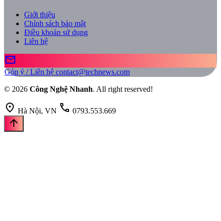
Giới thiệu
Chính sách bảo mật
Điều khoản sử dụng
Liên hệ
mail
Góp ý / Liên hệ
contact@technews.com
© 2026
Công Nghệ Nhanh
. All right reserved!
location_on
call
Hà Nội, VN
0793.553.669
arrow_upward