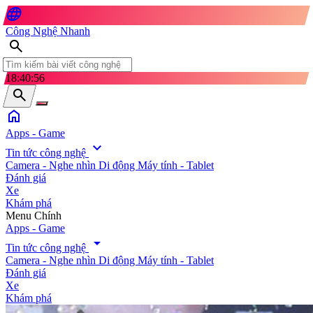
language
Công Nghệ Nhanh
search
18:40:58
search
home
Apps - Game
expand_more
Tin tức công nghệ
Camera - Nghe nhìn
Di động
Máy tính - Tablet
Đánh giá
Xe
Khám phá
search
Menu Chính
Apps - Game
arrow_drop_down
Tin tức công nghệ
Camera - Nghe nhìn
Di động
Máy tính - Tablet
Đánh giá
Xe
Khám phá