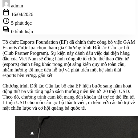
admin
calendar_today
16/04/2026
schedule
5 phút đọc
forum
0 bình luận
Tổ chức Esports Foundation (EF) đã chính thức công bố việc GAM
Esports được lựa chọn tham gia Chương trình Đối tác Câu lạc bộ
(Club Partner Program). Sự kiện này đánh dấu việc đại diện hàng
đầu của Việt Nam sẽ đồng hành cùng 40 tổ chức thể thao điện tử
(esports) danh tiếng khác trong một sáng kiến quy mô toàn cầu,
nhằm hướng tới mục tiêu hỗ trợ và phát triển một hệ sinh thái
esports bền vững, gắn kết.
Chương trình Đối tác Câu lạc bộ của EF hiện bước sang năm hoạt
động thứ ba với tổng ngân sách thường niên lên tới 20 triệu USD.
Theo đó, chương trình cam kết mang đến khoản tài trợ có thể lên tới
1 triệu USD cho mỗi câu lạc bộ thành viên, đi kèm với các hỗ trợ về
mặt chiến lược và cơ hội quảng bá quốc tế.