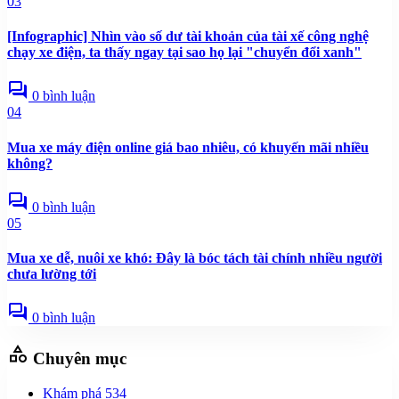
03
[Infographic] Nhìn vào số dư tài khoản của tài xế công nghệ
chạy xe điện, ta thấy ngay tại sao họ lại "chuyển đổi xanh"
forum
0 bình luận
04
Mua xe máy điện online giá bao nhiêu, có khuyến mãi nhiều
không?
forum
0 bình luận
05
Mua xe dễ, nuôi xe khó: Đây là bóc tách tài chính nhiều người
chưa lường tới
forum
0 bình luận
category
Chuyên mục
Khám phá
534