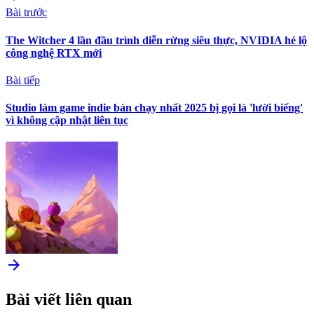
Bài trước
The Witcher 4 lần đầu trình diễn rừng siêu thực, NVIDIA hé lộ
công nghệ RTX mới
Bài tiếp
Studio làm game indie bán chạy nhất 2025 bị gọi là 'lười biếng'
vì không cập nhật liên tục
arrow_forward
Bài viết liên quan