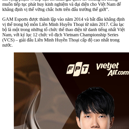
muốn tiếp tục phát huy kinh nghiệm và đại diện cho Việt Nam để
khẳng định vị thế vững chắc hơn trên đấu trường thế giới”.
GAM Esports được thành lập vào năm 2014 và bắt đầu khẳng định
vị thế trong bộ môn Liên Minh Huyền Thoại từ năm 2017. Câu lạc
bộ là một trong những tổ chức thể thao điện tử danh tiếng nhất Việt
Nam, với kỷ lục 12 chức vô địch Vietnam Championship Series
(VCS) – giải đấu Liên Minh Huyền Thoại cấp độ cao nhất trong
nước.