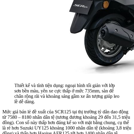
Thiết kế và tính tiện dụng: ngoại hình tối giản với lớp
sơn bền màu, yên xe cực thấp ở mức 735mm, sàn để
chân rộng rãi và khoảng sáng gầm xe ấn tượng giúp leo
lề dễ dàng.
Mức giá bán lẻ đề xuất của SCR125 tại thị trường tỷ dân dao động
từ 7580 – 8180 nhân dân tệ (tương đương khoảng 29 đến 31,5 triệu
đồng). Con số này thấp hơn đáng kể so với mặt bằng chung, cụ thể
là rẻ hơn Suzuki UY125 khoảng 1000 nhân dân tệ (khoảng 3,8 triệu
đồng) và thấp hơn Haojue AFR125 tới hơn 1400 nhân dân tệ