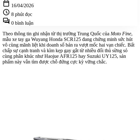
calendar_today
16/04/2026
schedule
8 phút đọc
forum
0 bình luận
Theo thông tin ghi nhận từ thị trường Trung Quốc của
Moto Fine
,
mẫu xe tay ga Wuyang Honda SCR125 đang chứng minh sức hút
vô cùng mãnh liệt khi doanh số bán ra vượt mốc hai vạn chiếc. Bất
chấp sự cạnh tranh và kìm kẹp gay gắt từ nhiều đối thủ sừng sỏ
cùng phân khúc như Haojue AFR125 hay Suzuki UY125, sản
phẩm này vẫn tìm được chỗ đứng cực kỳ vững chắc.