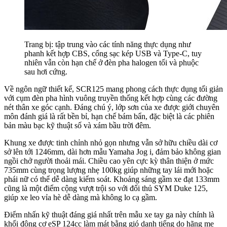
Trang bị: tập trung vào các tính năng thực dụng như
phanh kết hợp CBS, cổng sạc kép USB và Type-C, tuy
nhiên vẫn còn hạn chế ở đèn pha halogen tối và phuộc
sau hơi cứng.
Về ngôn ngữ thiết kế, SCR125 mang phong cách thực dụng tối giản
với cụm đèn pha hình vuông truyền thống kết hợp cùng các đường
nét thân xe góc cạnh. Đáng chú ý, lớp sơn của xe được giới chuyên
môn đánh giá là rất bền bỉ, hạn chế bám bẩn, đặc biệt là các phiên
bản màu bạc kỹ thuật số và xám bầu trời đêm.
Khung xe được tinh chỉnh nhỏ gọn nhưng vẫn sở hữu chiều dài cơ
sở lên tới 1246mm, dài hơn mẫu Yamaha Jog i, đảm bảo không gian
ngồi chở người thoải mái. Chiều cao yên cực kỳ thân thiện ở mức
735mm cùng trọng lượng nhẹ 100kg giúp những tay lái mới hoặc
phái nữ có thể dễ dàng kiểm soát. Khoảng sáng gầm xe đạt 133mm
cũng là một điểm cộng vượt trội so với đối thủ SYM Duke 125,
giúp xe leo vỉa hè dễ dàng mà không lo cạ gầm.
Điểm nhấn kỹ thuật đáng giá nhất trên mẫu xe tay ga này chính là
khối động cơ eSP 124cc làm mát bằng gió danh tiếng do hãng mẹ