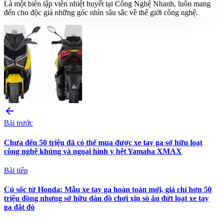
Là một biên tập viên nhiệt huyết tại Công Nghệ Nhanh, luôn mang
đến cho độc giả những góc nhìn sâu sắc về thế giới công nghệ.
arrow_back
Bài trước
Chưa đến 50 triệu đã có thể mua được xe tay ga sở hữu loạt
công nghệ khủng và ngoại hình y hệt Yamaha XMAX
Bài tiếp
Cú sốc từ Honda: Mẫu xe tay ga hoàn toán mới, giá chỉ hơn 50
triệu đồng nhưng sở hữu dàn đồ chơi xịn sò ăn đứt loạt xe tay
ga đắt đỏ