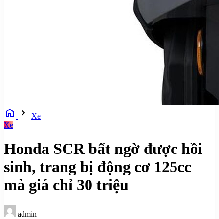
home
chevron_right
Xe
Xe
Honda SCR bất ngờ được hồi
sinh, trang bị động cơ 125cc
mà giá chỉ 30 triệu
admin