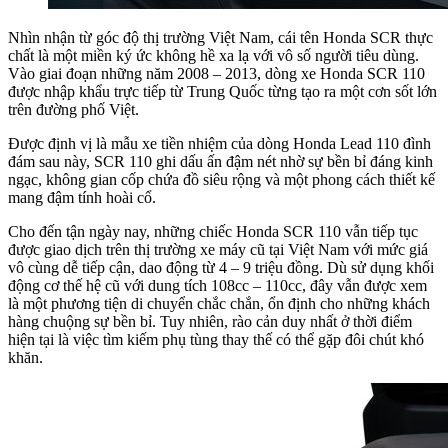
Nhìn nhận từ góc độ thị trường Việt Nam, cái tên Honda SCR thực
chất là một miền ký ức không hề xa lạ với vô số người tiêu dùng.
Vào giai đoạn những năm 2008 – 2013, dòng xe Honda SCR 110
được nhập khẩu trực tiếp từ Trung Quốc từng tạo ra một cơn sốt lớn
trên đường phố Việt.
Được định vị là mẫu xe tiền nhiệm của dòng Honda Lead 110 đình
đám sau này, SCR 110 ghi dấu ấn đậm nét nhờ sự bền bỉ đáng kinh
ngạc, không gian cốp chứa đồ siêu rộng và một phong cách thiết kế
mang đậm tính hoài cổ.
Cho đến tận ngày nay, những chiếc Honda SCR 110 vẫn tiếp tục
được giao dịch trên thị trường xe máy cũ tại Việt Nam với mức giá
vô cùng dễ tiếp cận, dao động từ 4 – 9 triệu đồng. Dù sử dụng khối
động cơ thế hệ cũ với dung tích 108cc – 110cc, đây vẫn được xem
là một phương tiện di chuyển chắc chắn, ổn định cho những khách
hàng chuộng sự bền bỉ. Tuy nhiên, rào cản duy nhất ở thời điểm
hiện tại là việc tìm kiếm phụ tùng thay thế có thể gặp đôi chút khó
khăn.