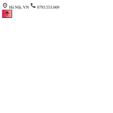
location_on
call
Hà Nội, VN
0793.553.669
arrow_upward