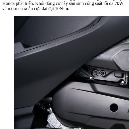
Honda phát triển. Khối động cơ này sản sinh công suất tối đa 7kW
và mô-men xoắn cực đại đạt 10N·m.