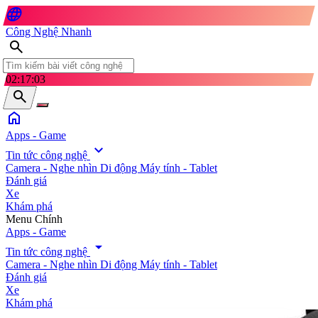
language
Công Nghệ Nhanh
search
02:17:04
search
home
Apps - Game
expand_more
Tin tức công nghệ
Camera - Nghe nhìn
Di động
Máy tính - Tablet
Đánh giá
Xe
Khám phá
search
Menu Chính
Apps - Game
arrow_drop_down
Tin tức công nghệ
Camera - Nghe nhìn
Di động
Máy tính - Tablet
Đánh giá
Xe
Khám phá