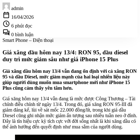
admin
calendar_today
16/04/2026
schedule
6 phút đọc
forum
0 bình luận
Smart Phone – Điện thoại
Giá xăng dầu hôm nay 13/4: RON 95, dầu diesel
duy trì mức giảm sâu như giá iPhone 15 Plus
Giá xăng dầu hôm nay 13/4 vẫn đang ổn định với cả xăng RON
95 và dầu Diesel, mức giảm mạnh của hai loại nhiên liệu này
giúp người dùng muốn mua smartphone mới như iPhone 15
Plus cũng cảm thấy yên tâm hơn.
Giá xăng hôm nay 13/4 vẫn đang là mức được Công Thương – Tài
chính điều chỉnh từ ngày 13/4. Trong đó, giá xăng RON 95-III đã
giảm đáng kể, lùi về sát mốc 22.000 đồng/lít, trong khi giá dầu
Diesel cũng ghi nhận mức giảm ấn tượng sau nhiều tuần neo ở đỉnh.
Đây là tín hiệu cực kỳ tích cực với đời sống nhất là khi xăng dầu có
thể ảnh hưởng đến quyết định như mua sắm của người dùng.