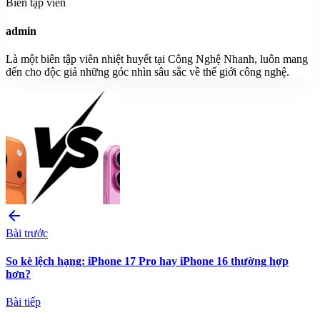
Biên tập viên
admin
Là một biên tập viên nhiệt huyết tại Công Nghệ Nhanh, luôn mang
đến cho độc giả những góc nhìn sâu sắc về thế giới công nghệ.
arrow_back
Bài trước
So kè lệch hạng: iPhone 17 Pro hay iPhone 16 thường hợp
hơn?
Bài tiếp