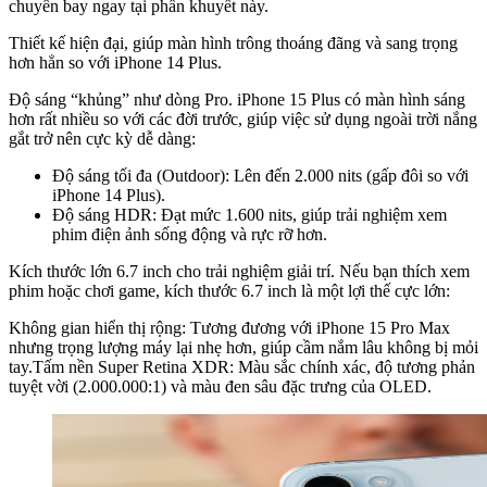
chuyến bay ngay tại phần khuyết này.
Thiết kế hiện đại, giúp màn hình trông thoáng đãng và sang trọng
hơn hẳn so với iPhone 14 Plus.
Độ sáng “khủng” như dòng Pro. iPhone 15 Plus có màn hình sáng
hơn rất nhiều so với các đời trước, giúp việc sử dụng ngoài trời nắng
gắt trở nên cực kỳ dễ dàng:
Độ sáng tối đa (Outdoor): Lên đến 2.000 nits (gấp đôi so với
iPhone 14 Plus).
Độ sáng HDR: Đạt mức 1.600 nits, giúp trải nghiệm xem
phim điện ảnh sống động và rực rỡ hơn.
Kích thước lớn 6.7 inch cho trải nghiệm giải trí. Nếu bạn thích xem
phim hoặc chơi game, kích thước 6.7 inch là một lợi thế cực lớn:
Không gian hiển thị rộng: Tương đương với iPhone 15 Pro Max
nhưng trọng lượng máy lại nhẹ hơn, giúp cầm nắm lâu không bị mỏi
tay.Tấm nền Super Retina XDR: Màu sắc chính xác, độ tương phản
tuyệt vời (2.000.000:1) và màu đen sâu đặc trưng của OLED.