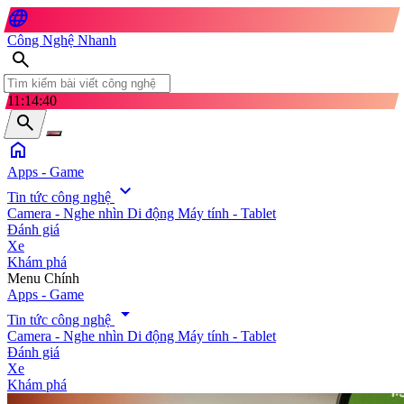
language
Công Nghệ Nhanh
search
11:14:42
search
home
Apps - Game
expand_more
Tin tức công nghệ
Camera - Nghe nhìn
Di động
Máy tính - Tablet
Đánh giá
Xe
Khám phá
search
Menu Chính
Apps - Game
arrow_drop_down
Tin tức công nghệ
Camera - Nghe nhìn
Di động
Máy tính - Tablet
Đánh giá
Xe
Khám phá