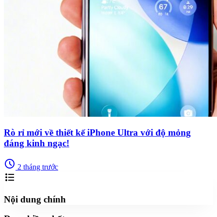
Rò rỉ mới về thiết kế iPhone Ultra với độ mỏng
đáng kinh ngạc!
schedule
2 tháng trước
format_list_bulleted
Nội dung chính