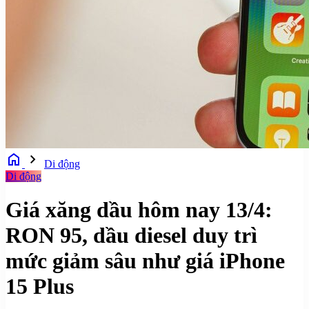
home
chevron_right
Di động
Di động
Giá xăng dầu hôm nay 13/4:
RON 95, dầu diesel duy trì
mức giảm sâu như giá iPhone
15 Plus