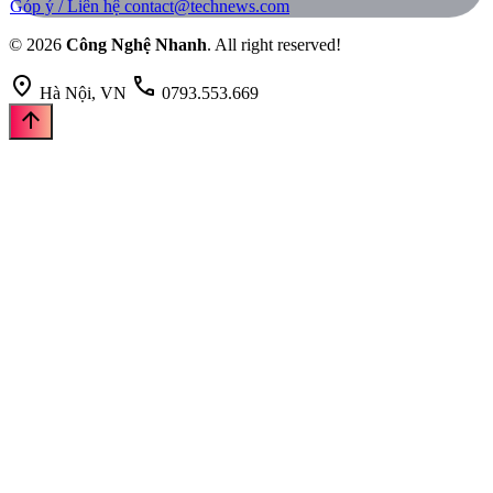
Góp ý / Liên hệ
contact@technews.com
© 2026
Công Nghệ Nhanh
. All right reserved!
location_on
call
Hà Nội, VN
0793.553.669
arrow_upward