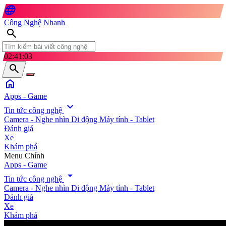
language
Công Nghệ Nhanh
search
02:41:04
search
home
Apps - Game
expand_more
Tin tức công nghệ
Camera - Nghe nhìn
Di động
Máy tính - Tablet
Đánh giá
Xe
Khám phá
search
Menu Chính
Apps - Game
arrow_drop_down
Tin tức công nghệ
Camera - Nghe nhìn
Di động
Máy tính - Tablet
Đánh giá
Xe
Khám phá