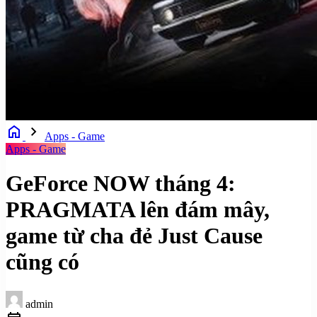
home
chevron_right
Apps - Game
Apps - Game
GeForce NOW tháng 4:
PRAGMATA lên đám mây,
game từ cha đẻ Just Cause
cũng có
admin