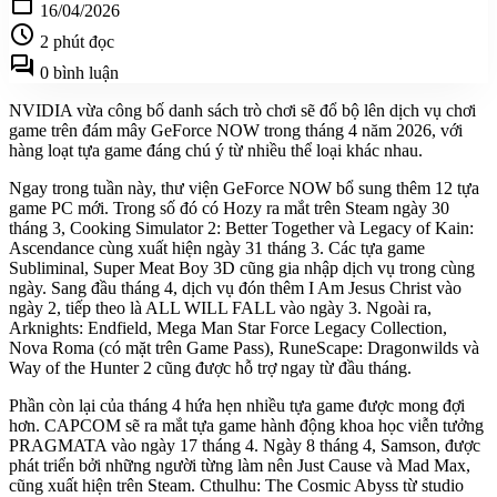
calendar_today
16/04/2026
schedule
2 phút đọc
forum
0 bình luận
NVIDIA vừa công bố danh sách trò chơi sẽ đổ bộ lên dịch vụ chơi
game trên đám mây GeForce NOW trong tháng 4 năm 2026, với
hàng loạt tựa game đáng chú ý từ nhiều thể loại khác nhau.
Ngay trong tuần này, thư viện GeForce NOW bổ sung thêm 12 tựa
game PC mới. Trong số đó có Hozy ra mắt trên Steam ngày 30
tháng 3, Cooking Simulator 2: Better Together và Legacy of Kain:
Ascendance cùng xuất hiện ngày 31 tháng 3. Các tựa game
Subliminal, Super Meat Boy 3D cũng gia nhập dịch vụ trong cùng
ngày. Sang đầu tháng 4, dịch vụ đón thêm I Am Jesus Christ vào
ngày 2, tiếp theo là ALL WILL FALL vào ngày 3. Ngoài ra,
Arknights: Endfield, Mega Man Star Force Legacy Collection,
Nova Roma (có mặt trên Game Pass), RuneScape: Dragonwilds và
Way of the Hunter 2 cũng được hỗ trợ ngay từ đầu tháng.
Phần còn lại của tháng 4 hứa hẹn nhiều tựa game được mong đợi
hơn. CAPCOM sẽ ra mắt tựa game hành động khoa học viễn tưởng
PRAGMATA vào ngày 17 tháng 4. Ngày 8 tháng 4, Samson, được
phát triển bởi những người từng làm nên Just Cause và Mad Max,
cũng xuất hiện trên Steam. Cthulhu: The Cosmic Abyss từ studio