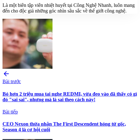
Là một biên tập viên nhiệt huyết tại Công Nghệ Nhanh, luôn mang
đến cho độc giả những góc nhìn sâu sắc về thế giới công nghệ.
arrow_back
Bài trước
Bỏ hơn 2 triệu mua tai nghe REDMI, vừa đeo vào đã thấy có gì
đó "sai sai", nhưng mà là sai theo cách này!
Bài tiếp
CEO Nexon thừa nhận The First Descendent hỏng từ gốc,
Season 4 là cơ hội cuối