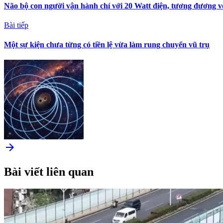
Não bộ con người vận hành chỉ với 20 Watt điện, tương đương v
Bài tiếp
Một sự kiện chưa từng có tiền lệ vừa làm rung chuyển vũ trụ
arrow_forward
Bài viết liên quan