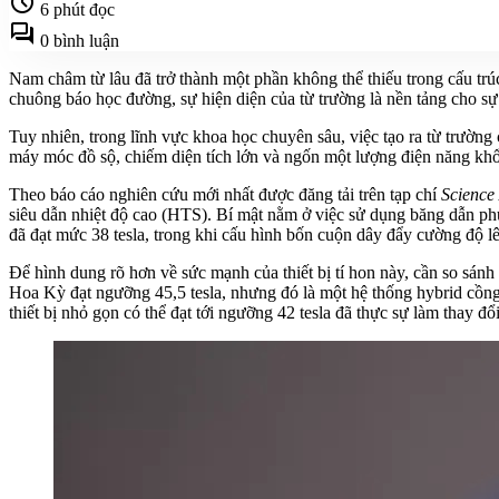
schedule
6 phút đọc
forum
0 bình luận
Nam châm từ lâu đã trở thành một phần không thể thiếu trong cấu trúc
chuông báo học đường, sự hiện diện của từ trường là nền tảng cho s
Tuy nhiên, trong lĩnh vực khoa học chuyên sâu, việc tạo ra từ trườn
máy móc đồ sộ, chiếm diện tích lớn và ngốn một lượng điện năng khổn
Theo báo cáo nghiên cứu mới nhất được đăng tải trên tạp chí
Science
siêu dẫn nhiệt độ cao (HTS). Bí mật nằm ở việc sử dụng băng dẫn ph
đã đạt mức 38 tesla, trong khi cấu hình bốn cuộn dây đẩy cường độ lên
Để hình dung rõ hơn về sức mạnh của thiết bị tí hon này, cần so sánh
Hoa Kỳ đạt ngưỡng 45,5 tesla, nhưng đó là một hệ thống hybrid cồng 
thiết bị nhỏ gọn có thể đạt tới ngưỡng 42 tesla đã thực sự làm thay đ