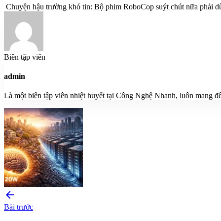
Chuyện hậu trường khó tin: Bộ phim RoboCop suýt chút nữa phải dừ
Biên tập viên
admin
Là một biên tập viên nhiệt huyết tại Công Nghệ Nhanh, luôn mang đế
arrow_back
Bài trước