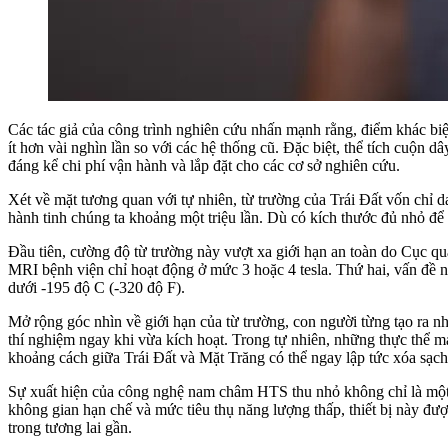
Các tác giả của công trình nghiên cứu nhấn mạnh rằng, điểm khác biệ
ít hơn vài nghìn lần so với các hệ thống cũ. Đặc biệt, thể tích cuộn 
đáng kể chi phí vận hành và lắp đặt cho các cơ sở nghiên cứu.
Xét về mặt tương quan với tự nhiên, từ trường của Trái Đất vốn chỉ
hành tinh chúng ta khoảng một triệu lần. Dù có kích thước đủ nhỏ để 
Đầu tiên, cường độ từ trường này vượt xa giới hạn an toàn do Cục
MRI bệnh viện chỉ hoạt động ở mức 3 hoặc 4 tesla. Thứ hai, vấn đề nh
dưới -195 độ C (-320 độ F).
Mở rộng góc nhìn về giới hạn của từ trường, con người từng tạo ra nhữ
thí nghiệm ngay khi vừa kích hoạt. Trong tự nhiên, những thực thể 
khoảng cách giữa Trái Đất và Mặt Trăng có thể ngay lập tức xóa sạch m
Sự xuất hiện của công nghệ nam châm HTS thu nhỏ không chỉ là một 
không gian hạn chế và mức tiêu thụ năng lượng thấp, thiết bị này đượ
trong tương lai gần.