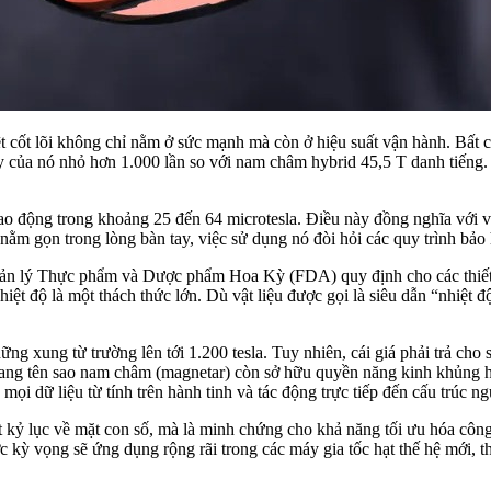
t cốt lõi không chỉ nằm ở sức mạnh mà còn ở hiệu suất vận hành. Bất 
dây của nó nhỏ hơn 1.000 lần so với nam châm hybrid 45,5 T danh tiếng.
 dao động trong khoảng 25 đến 64 microtesla. Điều này đồng nghĩa với
nằm gọn trong lòng bàn tay, việc sử dụng nó đòi hỏi các quy trình bảo
 quản lý Thực phẩm và Dược phẩm Hoa Kỳ (FDA) quy định cho các thiế
iệt độ là một thách thức lớn. Dù vật liệu được gọi là siêu dẫn “nhiệt 
ng xung từ trường lên tới 1.200 tesla. Tuy nhiên, cái giá phải trả cho
mang tên sao nam châm (magnetar) còn sở hữu quyền năng kinh khủng hơ
ọi dữ liệu từ tính trên hành tinh và tác động trực tiếp đến cấu trúc n
kỷ lục về mặt con số, mà là minh chứng cho khả năng tối ưu hóa công 
c kỳ vọng sẽ ứng dụng rộng rãi trong các máy gia tốc hạt thế hệ mới, t