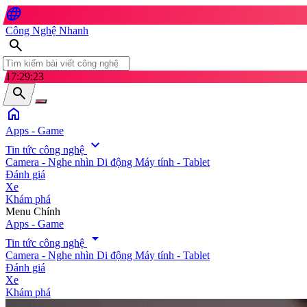
language
Công Nghệ Nhanh
search
17:29:24
search
home
Apps - Game
expand_more
Tin tức công nghệ
Camera - Nghe nhìn
Di động
Máy tính - Tablet
Đánh giá
Xe
Khám phá
search
Menu Chính
Apps - Game
arrow_drop_down
Tin tức công nghệ
Camera - Nghe nhìn
Di động
Máy tính - Tablet
Đánh giá
Xe
Khám phá