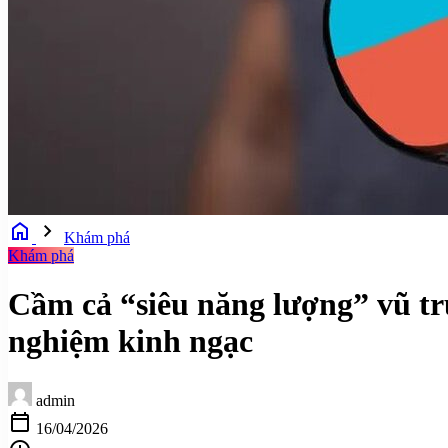
home
chevron_right
Khám phá
Khám phá
Cầm cả “siêu năng lượng” vũ trụ
nghiệm kinh ngạc
admin
calendar_today
16/04/2026