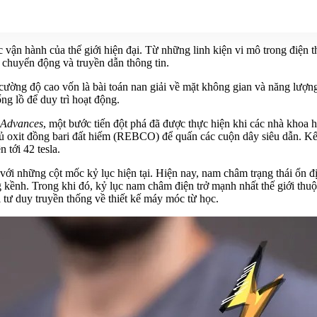
 vận hành của thế giới hiện đại. Từ những linh kiện vi mô trong điện t
ự chuyển động và truyền dẫn thông tin.
g cường độ cao vốn là bài toán nan giải về mặt không gian và năng lư
g lồ để duy trì hoạt động.
 Advances
, một bước tiến đột phá đã được thực hiện khi các nhà khoa 
ủ oxit đồng bari đất hiếm (REBCO) để quấn các cuộn dây siêu dẫn. Kế
 tới 42 tesla.
 với những cột mốc kỷ lục hiện tại. Hiện nay, nam châm trạng thái ổn 
kềnh. Trong khi đó, kỷ lục nam châm điện trở mạnh nhất thế giới thuộc
ổi tư duy truyền thống về thiết kế máy móc từ học.