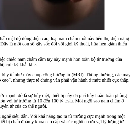
chấp mật độ dòng điện cao, loại nam châm mới này tiêu thụ điện năng
 Đây là một con số gây sốc đối với giới kỹ thuật, hứa hẹn giảm thiểu
 việc chiếc nam châm cầm tay này mạnh hơn toàn bộ từ trường của
 hộ cực kỳ khắt khe.
t bị y tế như máy chụp cộng hưởng từ (MRI). Thông thường, các máy
độ cao”, nhưng thực tế chúng vẫn phải vận hành ở mức nhiệt cực thấp,
 sức mạnh đó là sự hủy diệt; thiết bị này đã phá hủy hoàn toàn phòng
n với từ trường từ 10 đến 100 tỷ tesla. Một ngôi sao nam châm ở
guyên tử của cơ thể người.
nghệ siêu dẫn. Với khả năng tạo ra từ trường cực mạnh trong một
hiết bị chẩn đoán y khoa cao cấp và các nghiên cứu vật lý lượng tử