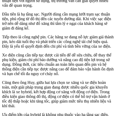
thuận tiện với người sử dụng, thị trường vẫn cần giải quyết nhiều
vấn đề quan trọng.
Đầu tiên là hạ tầng sạc. Người dùng cần mạng lưới trạm sạc thuận
tiện, phủ rộng từ đô thị đến các tuyến đường dài. Khi việc sạc điện
trở nên dễ dàng như đổ xăng thì tâm lý e ngại của khách hàng sẽ
giảm đi đáng kể.
Tiếp theo là công nghệ pin. Các hãng xe đang nỗ lực giảm giá thành
pin, kéo dài tuổi thọ và phát triển các công nghệ tái chế hiệu quả.
Đây là yếu tố quyết định đến chi phí và tính bền vững của xe điện.
Xe điện cũng cần tiếp tục được cải tiến để dễ sửa chữa, dễ thay thế
phụ kiện, giảm chi phí bảo dưỡng và nâng cao độ tiện lợi trong sử
dụng. Đồng thời, các tiêu chuẩn an toàn liên quan đến pin và hệ
thống điện cần tiếp tục được nâng cao để đảm bảo vận hành ổn định
và hạn chế tối đa nguy cơ cháy nổ.
Cũng theo ông Huy, giữa hai lựa chọn xe xăng và xe điện hoàn
toàn, một giải pháp trung gian đang được nhiều quốc gia khuyến
khích là xe hybrid, kết hợp động cơ xăng với động cơ điện. Trong
điều kiện giao thông đô thị, động cơ điện có thể hỗ trợ vận hành ở
tốc độ thấp hoặc khi tăng tốc, giúp giảm mức tiêu thụ nhiên liệu và
khí thải.
Ưu điểm lớn của hybrid là không phụ thuộc vào hạ tầng sạc điện.