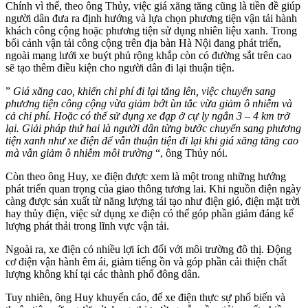
Chính vì thế, theo ông Thủy, việc giá xăng tăng cũng là tiền đề giúp
người dân đưa ra định hướng và lựa chọn phương tiện vận tải hành
khách công cộng hoặc phương tiện sử dụng nhiên liệu xanh. Trong
bối cảnh vận tải công cộng trên địa bàn Hà Nội đang phát triển,
ngoài mạng lưới xe buýt phủ rộng khắp còn có đường sắt trên cao
sẽ tạo thêm điều kiện cho người dân đi lại thuận tiện.
”
Giá xăng cao, khiến chi phí đi lại tăng lên, việc chuyển sang
phương tiện công cộng vừa giảm bớt ùn tắc vừa giảm ô nhiễm và
cả chi phí. Hoặc có thể sử dụng xe đạp ở cự ly ngắn 3 – 4 km trở
lại. Giải pháp thứ hai là người dân từng bước chuyển sang phương
tiện xanh như xe điện để vẫn thuận tiện đi lại khi giá xăng tăng cao
mà vẫn giảm ô nhiễm môi trường
“, ông Thủy nói.
Còn theo ông Huy, xe điện được xem là một trong những hướng
phát triển quan trọng của giao thông tương lai. Khi nguồn điện ngày
càng được sản xuất từ năng lượng tái tạo như điện gió, điện mặt trời
hay thủy điện, việc sử dụng xe điện có thể góp phần giảm đáng kể
lượng phát thải trong lĩnh vực vận tải.
Ngoài ra, xe điện có nhiều lợi ích đối với môi trường đô thị. Động
cơ điện vận hành êm ái, giảm tiếng ồn và góp phần cải thiện chất
lượng không khí tại các thành phố đông dân.
Tuy nhiên, ông Huy khuyến cáo, để xe điện thực sự phổ biến và