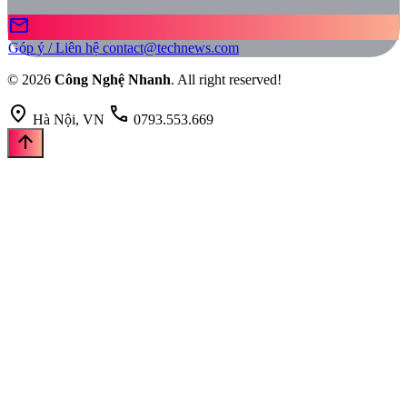
mail
Góp ý / Liên hệ
contact@technews.com
© 2026
Công Nghệ Nhanh
. All right reserved!
location_on
call
Hà Nội, VN
0793.553.669
arrow_upward