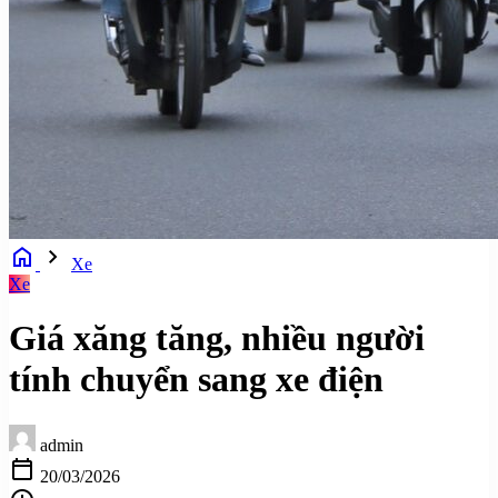
home
chevron_right
Xe
Xe
Giá xăng tăng, nhiều người
tính chuyển sang xe điện
admin
calendar_today
20/03/2026