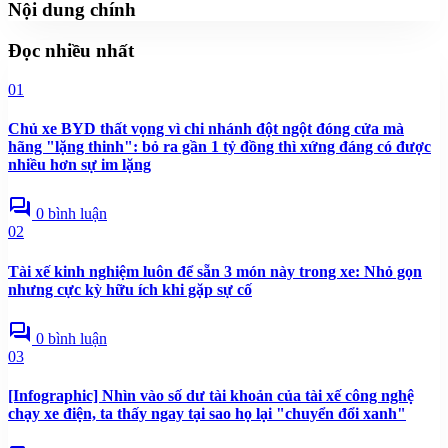
Nội dung chính
Đọc nhiều nhất
01
Chủ xe BYD thất vọng vì chi nhánh đột ngột đóng cửa mà
hãng "lặng thinh": bỏ ra gần 1 tỷ đồng thì xứng đáng có được
nhiều hơn sự im lặng
forum
0 bình luận
02
Tài xế kinh nghiệm luôn để sẵn 3 món này trong xe: Nhỏ gọn
nhưng cực kỳ hữu ích khi gặp sự cố
forum
0 bình luận
03
[Infographic] Nhìn vào số dư tài khoản của tài xế công nghệ
chạy xe điện, ta thấy ngay tại sao họ lại "chuyển đổi xanh"