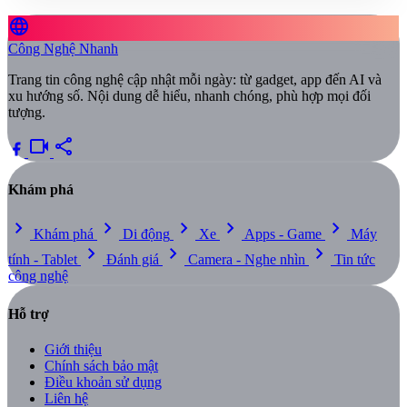
language
Công Nghệ Nhanh
Trang tin công nghệ cập nhật mỗi ngày: từ gadget, app đến AI và
xu hướng số. Nội dung dễ hiểu, nhanh chóng, phù hợp mọi đối
tượng.
videocam
share
Khám phá
chevron_right
chevron_right
chevron_right
chevron_right
chevron_right
Khám phá
Di động
Xe
Apps - Game
Máy
chevron_right
chevron_right
chevron_right
tính - Tablet
Đánh giá
Camera - Nghe nhìn
Tin tức
công nghệ
Hỗ trợ
Giới thiệu
Chính sách bảo mật
Điều khoản sử dụng
Liên hệ