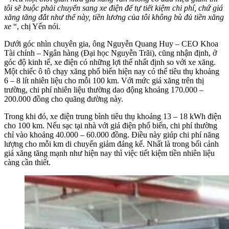
tôi sẽ buộc phải chuyển sang xe điện để tự tiết kiệm chi phí, chứ giá
xăng tăng đắt như thế này, tiền lương của tôi không bù đủ tiền xăng
xe
“, chị Yến nói.
Dưới góc nhìn chuyên gia, ông Nguyễn Quang Huy – CEO Khoa
Tài chính – Ngân hàng (Đại học Nguyễn Trãi), cũng nhận định, ở
góc độ kinh tế, xe điện có những lợi thế nhất định so với xe xăng.
Một chiếc ô tô chạy xăng phổ biến hiện nay có thể tiêu thụ khoảng
6 – 8 lít nhiên liệu cho mỗi 100 km. Với mức giá xăng trên thị
trường, chi phí nhiên liệu thường dao động khoảng 170.000 –
200.000 đồng cho quãng đường này.
Trong khi đó, xe điện trung bình tiêu thụ khoảng 13 – 18 kWh điện
cho 100 km. Nếu sạc tại nhà với giá điện phổ biến, chi phí thường
chỉ vào khoảng 40.000 – 60.000 đồng. Điều này giúp chi phí năng
lượng cho mỗi km di chuyển giảm đáng kể. Nhất là trong bối cảnh
giá xăng tăng mạnh như hiện nay thì việc tiết kiệm tiền nhiên liệu
càng cần thiết.