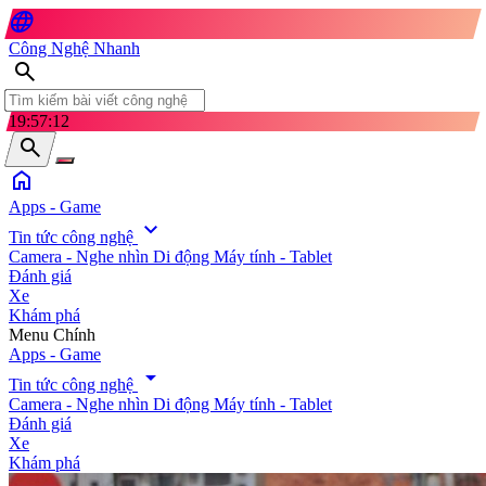
language
Công Nghệ Nhanh
search
19:57:14
search
home
Apps - Game
expand_more
Tin tức công nghệ
Camera - Nghe nhìn
Di động
Máy tính - Tablet
Đánh giá
Xe
Khám phá
search
Menu Chính
Apps - Game
arrow_drop_down
Tin tức công nghệ
Camera - Nghe nhìn
Di động
Máy tính - Tablet
Đánh giá
Xe
Khám phá