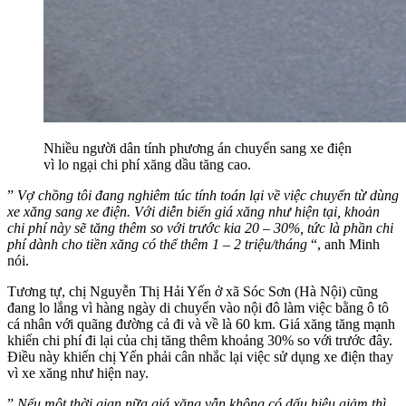
Nhiều người dân tính phương án chuyển sang xe điện
vì lo ngại chi phí xăng dầu tăng cao.
”
Vợ chồng tôi đang nghiêm túc tính toán lại về việc chuyển từ dùng
xe xăng sang xe điện.
Với diễn biến giá xăng như hiện tại, khoản
chi phí này sẽ tăng thêm so với trước kia 20 – 30%, tức là phần chi
phí dành cho tiền xăng có thể thêm 1 – 2 triệu/tháng
“, anh Minh
nói.
Tương tự, chị Nguyễn Thị Hải Yến ở xã Sóc Sơn (Hà Nội) cũng
đang lo lắng vì hàng ngày di chuyển vào nội đô làm việc bằng ô tô
cá nhân với quãng đường cả đi và về là 60 km. Giá xăng tăng mạnh
khiến chi phí đi lại của chị tăng thêm khoảng 30% so với trước đây.
Điều này khiến chị Yến phải cân nhắc lại việc sử dụng xe điện thay
vì xe xăng như hiện nay.
”
Nếu một thời gian nữa giá xăng vẫn không có dấu hiệu giảm thì