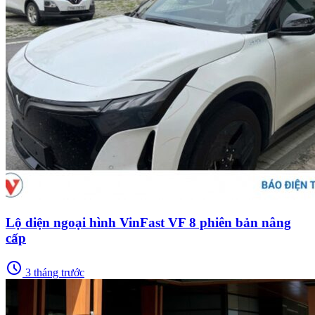
Lộ diện ngoại hình VinFast VF 8 phiên bản nâng
cấp
schedule
3 tháng trước