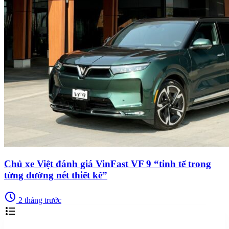
Chủ xe Việt đánh giá VinFast VF 9 “tinh tế trong
từng đường nét thiết kế”
schedule
2 tháng trước
format_list_bulleted