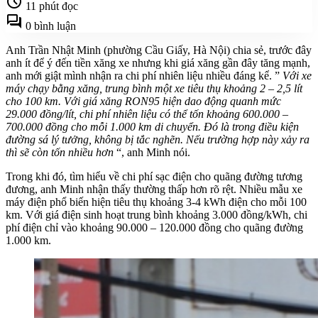
schedule
11 phút đọc
forum
0 bình luận
Anh Trần Nhật Minh (phường Cầu Giấy, Hà Nội) chia sẻ, trước đây
anh ít để ý đến tiền xăng xe nhưng khi giá xăng gần đây tăng mạnh,
anh mới giật mình nhận ra chi phí nhiên liệu nhiều đáng kể. ”
Với xe
máy chạy bằng xăng, trung bình một xe tiêu thụ khoảng 2 – 2,5 lít
cho 100 km. Với giá xăng RON95 hiện dao động quanh mức
29.000 đồng/lít, chi phí nhiên liệu có thể tốn khoảng 600.000 –
700.000 đồng cho mỗi 1.000 km di chuyển. Đó là trong điều kiện
đường sá lý tưởng, không bị tắc nghẽn. Nếu trường hợp này xảy ra
thì sẽ còn tốn nhiều hơn
“, anh Minh nói.
Trong khi đó, tìm hiểu về chi phí sạc điện cho quãng đường tương
đương, anh Minh nhận thấy thường thấp hơn rõ rệt. Nhiều mẫu xe
máy điện phổ biến hiện tiêu thụ khoảng 3-4 kWh điện cho mỗi 100
km. Với giá điện sinh hoạt trung bình khoảng 3.000 đồng/kWh, chi
phí điện chỉ vào khoảng 90.000 – 120.000 đồng cho quãng đường
1.000 km.