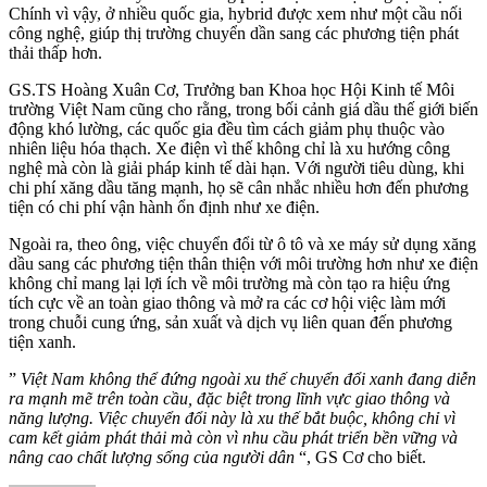
Chính vì vậy, ở nhiều quốc gia, hybrid được xem như một cầu nối
công nghệ, giúp thị trường chuyển dần sang các phương tiện phát
thải thấp hơn.
GS.TS Hoàng Xuân Cơ, Trưởng ban Khoa học Hội Kinh tế Môi
trường Việt Nam cũng cho rằng, trong bối cảnh giá dầu thế giới biến
động khó lường, các quốc gia đều tìm cách giảm phụ thuộc vào
nhiên liệu hóa thạch. Xe điện vì thế không chỉ là xu hướng công
nghệ mà còn là giải pháp kinh tế dài hạn. Với người tiêu dùng, khi
chi phí xăng dầu tăng mạnh, họ sẽ cân nhắc nhiều hơn đến phương
tiện có chi phí vận hành ổn định như xe điện.
Ngoài ra, theo ông, việc chuyển đổi từ ô tô và xe máy sử dụng xăng
dầu sang các phương tiện thân thiện với môi trường hơn như xe điện
không chỉ mang lại lợi ích về môi trường mà còn tạo ra hiệu ứng
tích cực về an toàn giao thông và mở ra các cơ hội việc làm mới
trong chuỗi cung ứng, sản xuất và dịch vụ liên quan đến phương
tiện xanh.
”
Việt Nam không thể đứng ngoài xu thế chuyển đổi xanh đang diễn
ra mạnh mẽ trên toàn cầu, đặc biệt trong lĩnh vực giao thông và
năng lượng. Việc chuyển đổi này là xu thế bắt buộc, không chỉ vì
cam kết giảm phát thải mà còn vì nhu cầu phát triển bền vững và
nâng cao chất lượng sống của người dân
“, GS Cơ cho biết.