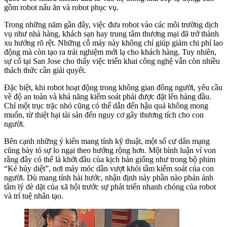
gồm robot nấu ăn và robot phục vụ.
Trong những năm gần đây, việc đưa robot vào các môi trường dịch
vụ như nhà hàng, khách sạn hay trung tâm thương mại đã trở thành
xu hướng rõ rệt. Những cỗ máy này không chỉ giúp giảm chi phí lao
động mà còn tạo ra trải nghiệm mới lạ cho khách hàng. Tuy nhiên,
sự cố tại San Jose cho thấy việc triển khai công nghệ vẫn còn nhiều
thách thức cần giải quyết.
Đặc biệt, khi robot hoạt động trong không gian đông người, yêu cầu
về độ an toàn và khả năng kiểm soát phải được đặt lên hàng đầu.
Chỉ một trục trặc nhỏ cũng có thể dẫn đến hậu quả không mong
muốn, từ thiệt hại tài sản đến nguy cơ gây thương tích cho con
người.
Bên cạnh những ý kiến mang tính kỹ thuật, một số cư dân mạng
cũng bày tỏ sự lo ngại theo hướng rộng hơn. Một bình luận ví von
rằng đây có thể là khởi đầu của kịch bản giống như trong bộ phim
“Kẻ hủy diệt”, nơi máy móc dần vượt khỏi tầm kiểm soát của con
người. Dù mang tính hài hước, nhận định này phần nào phản ánh
tâm lý dè dặt của xã hội trước sự phát triển nhanh chóng của robot
và trí tuệ nhân tạo.