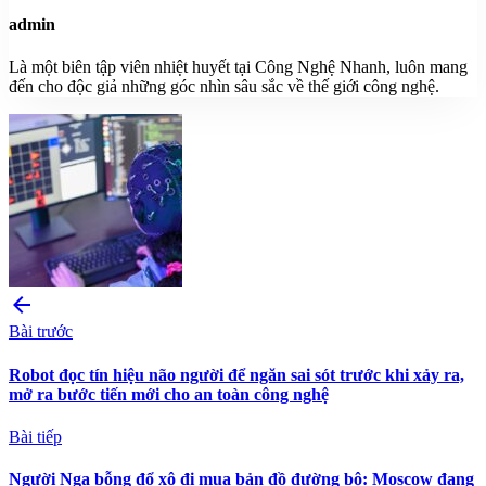
admin
Là một biên tập viên nhiệt huyết tại Công Nghệ Nhanh, luôn mang
đến cho độc giả những góc nhìn sâu sắc về thế giới công nghệ.
arrow_back
Bài trước
Robot đọc tín hiệu não người để ngăn sai sót trước khi xảy ra,
mở ra bước tiến mới cho an toàn công nghệ
Bài tiếp
Người Nga bỗng đổ xô đi mua bản đồ đường bộ: Moscow đang