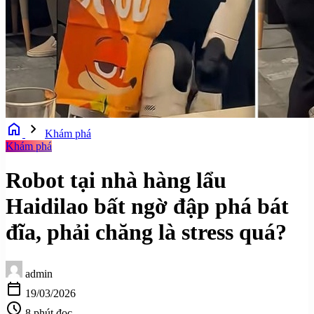
home
chevron_right
Khám phá
Khám phá
Robot tại nhà hàng lẩu
Haidilao bất ngờ đập phá bát
đĩa, phải chăng là stress quá?
admin
calendar_today
19/03/2026
schedule
8 phút đọc