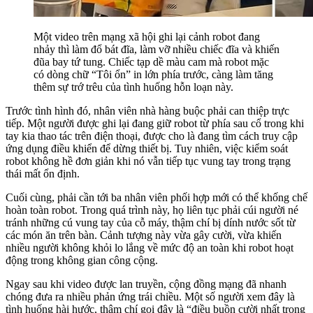
Một video trên mạng xã hội ghi lại cảnh robot đang
nhảy thì làm đổ bát đĩa, làm vỡ nhiều chiếc đĩa và khiến
đũa bay tứ tung. Chiếc tạp dề màu cam mà robot mặc
có dòng chữ “Tôi ổn” in lớn phía trước, càng làm tăng
thêm sự trớ trêu của tình huống hỗn loạn này.
Trước tình hình đó, nhân viên nhà hàng buộc phải can thiệp trực
tiếp. Một người được ghi lại đang giữ robot từ phía sau cổ trong khi
tay kia thao tác trên điện thoại, được cho là đang tìm cách truy cập
ứng dụng điều khiển để dừng thiết bị. Tuy nhiên, việc kiểm soát
robot không hề đơn giản khi nó vẫn tiếp tục vung tay trong trạng
thái mất ổn định.
Cuối cùng, phải cần tới ba nhân viên phối hợp mới có thể khống chế
hoàn toàn robot. Trong quá trình này, họ liên tục phải cúi người né
tránh những cú vung tay của cỗ máy, thậm chí bị dính nước sốt từ
các món ăn trên bàn. Cảnh tượng này vừa gây cười, vừa khiến
nhiều người không khỏi lo lắng về mức độ an toàn khi robot hoạt
động trong không gian công cộng.
Ngay sau khi video được lan truyền, cộng đồng mạng đã nhanh
chóng đưa ra nhiều phản ứng trái chiều. Một số người xem đây là
tình huống hài hước, thậm chí gọi đây là “điều buồn cười nhất trong