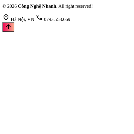
© 2026
Công Nghệ Nhanh
. All right reserved!
location_on
call
Hà Nội, VN
0793.553.669
arrow_upward