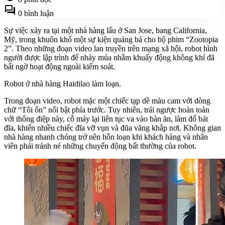
forum
0 bình luận
Sự việc xảy ra tại một nhà hàng lẩu ở San Jose, bang California,
Mỹ, trong khuôn khổ một sự kiện quảng bá cho bộ phim “Zootopia
2”. Theo những đoạn video lan truyền trên mạng xã hội, robot hình
người được lập trình để nhảy múa nhằm khuấy động không khí đã
bất ngờ hoạt động ngoài kiểm soát.
Robot ở nhà hàng Haidilao làm loạn.
Trong đoạn video, robot mặc một chiếc tạp dề màu cam với dòng
chữ “Tôi ổn” nổi bật phía trước. Tuy nhiên, trái ngược hoàn toàn
với thông điệp này, cỗ máy lại liên tục va vào bàn ăn, làm đổ bát
đĩa, khiến nhiều chiếc đĩa vỡ vụn và đũa văng khắp nơi. Không gian
nhà hàng nhanh chóng trở nên hỗn loạn khi khách hàng và nhân
viên phải tránh né những chuyển động bất thường của robot.