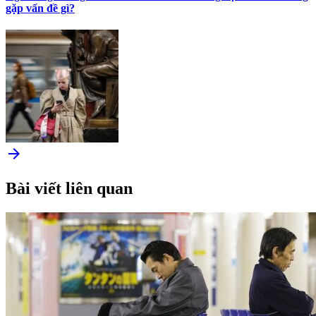
gặp vấn đề gì?
arrow_forward
Bài viết liên quan