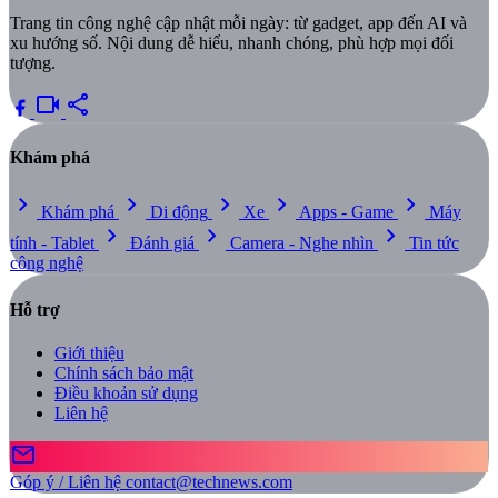
Trang tin công nghệ cập nhật mỗi ngày: từ gadget, app đến AI và
xu hướng số. Nội dung dễ hiểu, nhanh chóng, phù hợp mọi đối
tượng.
videocam
share
Khám phá
chevron_right
chevron_right
chevron_right
chevron_right
chevron_right
Khám phá
Di động
Xe
Apps - Game
Máy
chevron_right
chevron_right
chevron_right
tính - Tablet
Đánh giá
Camera - Nghe nhìn
Tin tức
công nghệ
Hỗ trợ
Giới thiệu
Chính sách bảo mật
Điều khoản sử dụng
Liên hệ
mail
Góp ý / Liên hệ
contact@technews.com