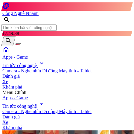
language
Công Nghệ Nhanh
search
17:49:40
search
home
Apps - Game
expand_more
Tin tức công nghệ
Camera - Nghe nhìn
Di động
Máy tính - Tablet
Đánh giá
Xe
Khám phá
search
Menu Chính
Apps - Game
arrow_drop_down
Tin tức công nghệ
Camera - Nghe nhìn
Di động
Máy tính - Tablet
Đánh giá
Xe
Khám phá