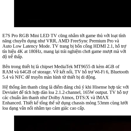
E7S Pro RGB Mini LED TV cũng nhắm tới game thủ với loạt tính
năng chuyên dụng như VRR, AMD FreeSync Premium Pro và
Auto Low Latency Mode. TV trang bị bốn cổng HDMI 2.1, hỗ trợ
tín hiệu 4K at 180Hz, mang lại trải nghiệm chơi game mượt mà với
độ trễ thấp.
Bên trong thiết bị là chipset MediaTek MT9655 đi kèm 4GB of
RAM và 64GB of storage. Về kết nối, TV hỗ trợ Wi-Fi 6, Bluetooth
5.4 và NFC để truyền màn hình từ thiết bị di động.
Hệ thống âm thanh cũng là điểm đáng chú ý khi Hisense hợp tác với
Devialet để tích hợp dàn loa 2.1.2-channel, 165W output. TV hỗ trợ
các chuẩn âm thanh như Dolby Atmos, DTS:X và IMAX
Enhanced. Thiết kế tổng thể sử dụng chassis mỏng 53mm cùng lưới
loa dạng vân nổi nhằm tạo cảm giác cao cấp.