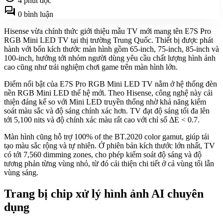
4 phút đọc
forum
0 bình luận
Hisense vừa chính thức giới thiệu mẫu TV mới mang tên E7S Pro
RGB Mini LED TV tại thị trường Trung Quốc. Thiết bị được phát
hành với bốn kích thước màn hình gồm 65-inch, 75-inch, 85-inch và
100-inch, hướng tới nhóm người dùng yêu cầu chất lượng hình ảnh
cao cũng như trải nghiệm chơi game trên màn hình lớn.
Điểm nổi bật của E7S Pro RGB Mini LED TV nằm ở hệ thống đèn
nền RGB Mini LED thế hệ mới. Theo Hisense, công nghệ này cải
thiện đáng kể so với Mini LED truyền thống nhờ khả năng kiểm
soát màu sắc và độ sáng chính xác hơn. TV đạt độ sáng tối đa lên
tới 5,100 nits và độ chính xác màu rất cao với chỉ số ΔE < 0.7.
Màn hình cũng hỗ trợ 100% of the BT.2020 color gamut, giúp tái
tạo màu sắc rộng và tự nhiên. Ở phiên bản kích thước lớn nhất, TV
có tới 7,560 dimming zones, cho phép kiểm soát độ sáng và độ
tương phản từng vùng nhỏ, từ đó cải thiện chi tiết ở cả vùng tối lẫn
vùng sáng.
Trang bị chip xử lý hình ảnh AI chuyên
dụng