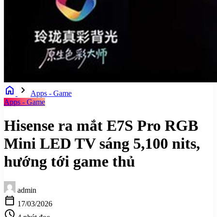
home
chevron_right
Apps - Game
Apps - Game
Hisense ra mắt E7S Pro RGB
Mini LED TV sáng 5,100 nits,
hướng tới game thủ
admin
calendar_today
17/03/2026
schedule