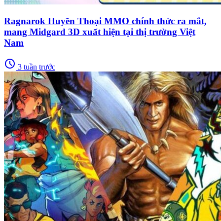
Ragnarok Huyền Thoại MMO chính thức ra mắt,
mang Midgard 3D xuất hiện tại thị trường Việt
Nam
schedule
3 tuần trước