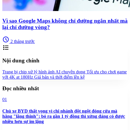
Vì sao Google Maps không chỉ đường ngắn nhất mà
lại chỉ đường vòng?
schedule
2 tháng trước
format_list_bulleted
Nội dung chính
Trang bị chip xử lý hình ảnh AI chuyên dụng
Tối ưu cho chơi game
với 4K at 180Hz
Giá bán và thời điểm lên kệ
Đọc nhiều nhất
01
Chủ xe BYD thất vọng vì chi nhánh đột ngột đóng cửa mà
hãng "lặng thinh": bỏ ra gần 1 tỷ đồng thì xứng đáng có được
nhiều hơn sự im lặng