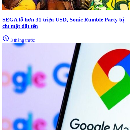
SEGA lỗ hơn 31 triệu USD, Sonic Rumble Party bị
chỉ mặt đặt tên
schedule
3 tháng trước