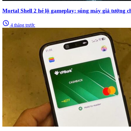
Mortal Shell 2 hé lộ gameplay: súng máy giả tưởng ch
schedule
4 tháng trước