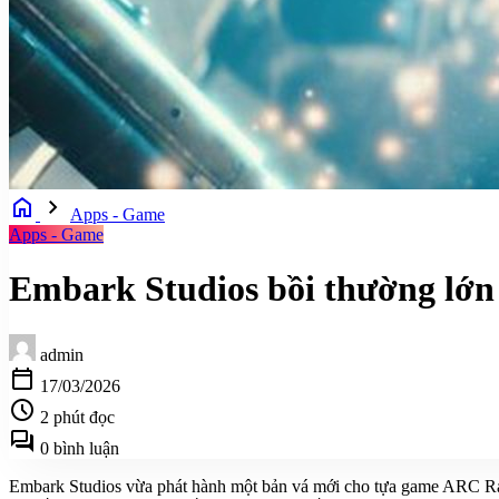
home
chevron_right
Apps - Game
Apps - Game
Embark Studios bồi thường lớn
admin
calendar_today
17/03/2026
schedule
2 phút đọc
forum
0 bình luận
Embark Studios vừa phát hành một bản vá mới cho tựa game ARC Raide