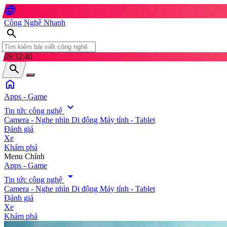
language
Công Nghệ Nhanh
search
09:32:42
search
home
Apps - Game
expand_more
Tin tức công nghệ
Camera - Nghe nhìn
Di động
Máy tính - Tablet
Đánh giá
Xe
Khám phá
search
Menu Chính
Apps - Game
arrow_drop_down
Tin tức công nghệ
Camera - Nghe nhìn
Di động
Máy tính - Tablet
Đánh giá
Xe
Khám phá