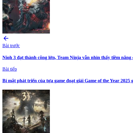
arrow_back
Bài trước
Nioh 3 đạt thành công lớn, Team Ninja vẫn nhìn thấy tiềm năng c
Bài tiếp
Bí mật phát triển của tựa game đoạt giải Game of the Year 2025